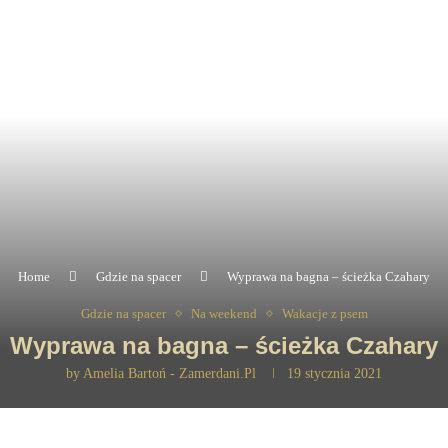
Home
Gdzie na spacer
Wyprawa na bagna – ścieżka Czahary
Gdzie na spacer
Na weekend
Wakacje z psem
Wyprawa na bagna – ścieżka Czahary
by
Amelia Bartoń - Zamerdani.pl
19 stycznia 2021