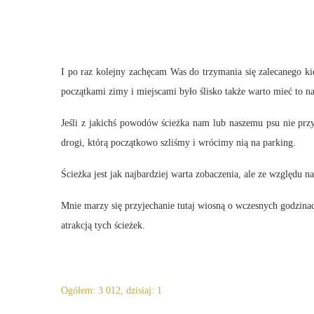
I po raz kolejny zachęcam Was do trzymania się zalecanego ki
początkami zimy i miejscami było ślisko także warto mieć to n
Jeśli z jakichś powodów ścieżka nam lub naszemu psu nie przyp
drogi, którą początkowo szliśmy i wrócimy nią na parking.
Ścieżka jest jak najbardziej warta zobaczenia, ale ze względu n
Mnie marzy się przyjechanie tutaj wiosną o wczesnych godzin
atrakcją tych ścieżek.
Ogółem: 3 012, dzisiaj: 1