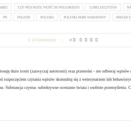
PARKU
CZY PIES MOŻE WEJŚĆ DO POLESKIEGO
LUBELSZCZYZNA
NA
PN
POLESIE
POLESKI
POLESKI PARK NARODOWY
SPACER Z
16 komentarzy
0
suję dużo ironii (zazwyczaj autoironii) oraz przenośni - nie odbieraj wpisów 
zed rozpoczęciem czytania wpisów skonsultuj się z weterynarzem lub behawiory
su. Substancja czynna: subiektywne ocenianie świata i osobiste przemyślenia.