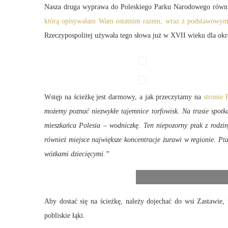
Nasza druga wyprawa do Poleskiego Parku Narodowego równie
którą opisywałam Wam ostatnim razem, wraz z podstawowym
Rzeczypospolitej używała tego słowa już w XVII wieku dla okre
Wstęp na ścieżkę jest darmowy, a jak przeczytamy na
stronie
możemy poznać niezwykłe tajemnice torfowisk. Na trasie spot
mieszkańca Polesia – wodniczkę. Ten niepozorny ptak z rodzi
również miejsce największe koncentracje żurawi w regionie. Pt
wózkami dziecięcymi.”
Aby dostać się na ścieżkę, należy dojechać do wsi Zastawie
pobliskie łąki.