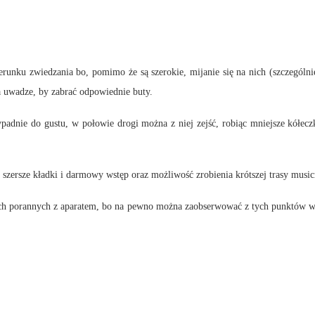
erunku zwiedzania bo, pomimo że są szerokie, mijanie się na nich (szczególn
a uwadze, by zabrać odpowiednie buty.
adnie do gustu, w połowie drogi można z niej zejść, robiąc mniejsze kółeczk
a szersze kładki i darmowy wstęp oraz możliwość zrobienia krótszej trasy musici
ach porannych z aparatem, bo na pewno można zaobserwować z tych punktów w