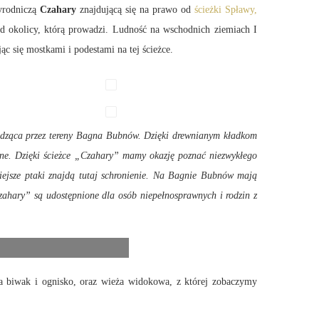
yrodniczą
Czahary
znajdującą się na prawo od
ścieżki Spławy,
od okolicy, którą prowadzi. Ludność na wschodnich ziemiach I
c się mostkami i podestami na tej ścieżce.
adząca przez tereny Bagna Bubnów. Dzięki drewnianym kładkom
zne. Dzięki ścieżce „Czahary” mamy okazję poznać niezwykłego
iejsze ptaki znajdą tutaj schronienie. Na Bagnie Bubnów mają
Czahary” są udostępnione dla osób niepełnosprawnych i rodzin z
na biwak i ognisko, oraz wieża widokowa, z której zobaczymy