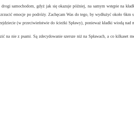
drogi samochodom, gdyż jak się okazuje później, na samym wstępie na kładk
i zrzucić emocje po podróży. Zachęcam Was do tego, by wydłużyć około 6km spac
ejdziecie (w przeciwieństwie do ścieżki Spławy), ponieważ kładki wiodą nad 
zić na nie z psami. Są zdecydowanie szersze niż na Spławach, a co kilkaset