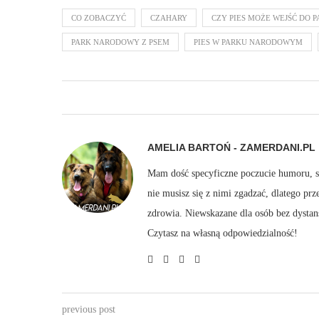
CO ZOBACZYĆ
CZAHARY
CZY PIES MOŻE WEJŚĆ DO 
PARK NARODOWY Z PSEM
PIES W PARKU NARODOWYM
AMELIA BARTOŃ - ZAMERDANI.PL
Mam dość specyficzne poczucie humoru, sto
nie musisz się z nimi zgadzać, dlatego pr
zdrowia. Niewskazane dla osób bez dystan
Czytasz na własną odpowiedzialność!
previous post