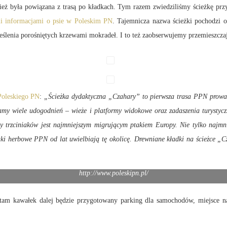
ż była powiązana z trasą po kładkach. Tym razem zwiedziliśmy ścieżkę prz
i informacjami o psie w Poleskim PN
. Tajemnicza nazwa ścieżki pochodzi 
ślenia porośniętych krzewami mokradeł. I to też zaobserwujemy przemieszczają
 Poleskiego PN
:
„Ścieżka dydaktyczna „Czahary” to pierwsza trasa PPN prow
kamy wiele udogodnień – wieże i platformy widokowe oraz zadaszenia turystyc
ny trzciniaków jest najmniejszym migrującym ptakiem Europy. Nie tylko najmn
aki herbowe PPN od lat uwielbiają tę okolicę. Drewniane kładki na ścieżce „
http://www.poleskipn.pl/
, tam kawałek dalej będzie przygotowany parking dla samochodów, miejsce 