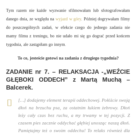
Tym razem nie każde wyzwanie sfilmowałam lub sfotografowałam
danego dnia, ze względu na
wyjazd w góry
. Później dogrywałam filmy
do poszczególnych zadań, w efekcie czego do jednego zadania nie
mamy filmu z treningu, bo nie udało mi się go dograć przed końcem
tygodnia, ale zastąpiłam go innym.
To co, jesteście gotowi na zadania z drugiego tygodnia?
ZADANIE nr 7. – RELAKSACJA -„WEŹCIE
GŁĘBOKI ODDECH” z Martą Muchą –
Balcerek.
[…] dodajemy element terapii oddechowej. Połóżcie swoją
dłoń na brzuchu psa, za ostatnim łukiem żebrowy. Dłoń
leży cały czas bez ruchu, a my trwamy w tej pozycji. Z
czasem pies zacznie oddychać głębiej unosząc naszą dłoń.
Pamiętajmy też o swoim oddechu! To relaks również dla