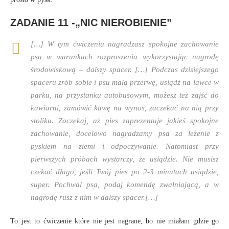
ZADANIE 11 -„NIC NIEROBIENIE”
[…] W tym ćwiczeniu nagradzasz spokojne zachowanie
psa w warunkach rozproszenia wykorzystując nagrodę
środowiskową – dalszy spacer. […] Podczas dzisiejszego
spaceru zrób sobie i psu małą przerwę, usiądź na ławce w
parku, na przystanku autobusowym, możesz też zajść do
kawiarni, zamówić kawę na wynos, zaczekać na nią przy
stoliku. Zaczekaj, aż pies zaprezentuje jakieś spokojne
zachowanie, docelowo nagradzamy psa za leżenie z
pyskiem na ziemi i odpoczywanie. Natomiast przy
pierwszych próbach wystarczy, że usiądzie. Nie musisz
czekać długo, jeśli Twój pies po 2-3 minutach usiądzie,
super. Pochwal psa, podaj komendę zwalniającą, a w
nagrodę rusz z nim w dalszy spacer.[…]
To jest to ćwiczenie które nie jest nagrane, bo nie miałam gdzie go