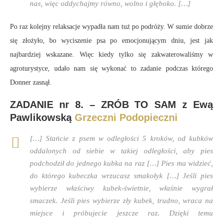
nas, więc oddychajmy równo, wolno i głęboko. […]
Po raz kolejny relaksacje wypadła nam tuż po podróży. W sumie dobrze
się złożyło, bo wyciszenie psa po emocjonującym dniu, jest jak
najbardziej wskazane. Więc kiedy tylko się zakwaterowaliśmy w
agroturystyce, udało nam się wykonać to zadanie podczas którego
Donner zasnął.
ZADANIE nr 8. – ZRÓB TO SAM z Ewą
Pawlikowską
Grzeczni Podopieczni
[…] Stańcie z psem w odległości 5 kroków, od kubków
oddalonych od siebie w takiej odległości, aby pies
podchodził do jednego kubka na raz […] Pies ma widzieć,
do którego kubeczka wrzucasz smakołyk […] Jeśli pies
wybierze właściwy kubek-świetnie, właśnie wygrał
smaczek. Jeśli pies wybierze zły kubek, trudno, wraca na
miejsce i próbujecie jeszcze raz. Dzięki temu