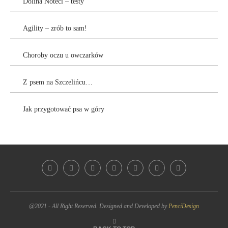
Dolina Noteci – testy
Agility – zrób to sam!
Choroby oczu u owczarków
Z psem na Szczelińcu…
Jak przygotować psa w góry
@2021 - All Right Reserved. Designed and Developed by
PenciDesign