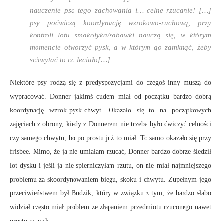
nauczenie psa tego zachowania i… celne rzucanie! […]
psy poćwiczą koordynację wzrokowo-ruchową, przy
kontroli lotu smakołyka/zabawki nauczą się, w którym
momencie otworzyć pysk, a w którym go zamknąć, żeby
schwytać to co leciało[…]
Niektóre psy rodzą się z predyspozycjami do czegoś inny muszą do
wypracować. Donner jakimś cudem miał od początku bardzo dobrą
koordynację wzrok-pysk-chwyt. Okazało się to na początkowych
zajęciach z obrony, kiedy z Donnerem nie trzeba było ćwiczyć celności
czy samego chwytu, bo po prostu już to miał. To samo okazało się przy
frisbee. Mimo, że ja nie umiałam rzucać, Donner bardzo dobrze śledził
lot dysku i jeśli ja nie spierniczyłam rzutu, on nie miał najmniejszego
problemu za skoordynowaniem biegu, skoku i chwytu. Zupełnym jego
przeciwieństwem był Budzik, który w związku z tym, że bardzo słabo
widział często miał problem ze złapaniem przedmiotu rzuconego nawet
prosto w pysk.