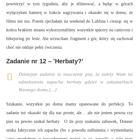
powtórzyć w tym tygodniu, aby je sfilmować, a będąc w górach
wyłączyłam kamerę w trakcie nagrywania i okazało się w domu, że
filmu nie ma. Potem zjechałam na weekend do Lublina i ciesząc się w
końcu brakiem miasta wykorzystaliśmy wszystkie spacery na canicross i
bikejoring po lesie. Ale wrzuciłam fragment z gór, który się zachował
choć nie oddaje pełni ćwiczenia.
Zadanie nr 12 – 'Herbaty?’
Dzisiejsze zadanie to nauczenie psa, że zależy Wam na
odnalezieniu zapachu herbaty gdzieś w zakamarkach
Waszego domu.[…]
Szukanie, wszystkie po domu mamy opanowane do perfekcji. To
zadanie też okazało się dla nas proste, ale… ale nie jestem pewna czy
pies na pewno szukał herbaty. O ile przy szukaniu zabawek, Donner
szuka faktycznie ich zapachu (bo z powodu zaślinienia i wymemłania
sama mogłabym z powodzeniem tropić je na zapach) o tyle przy