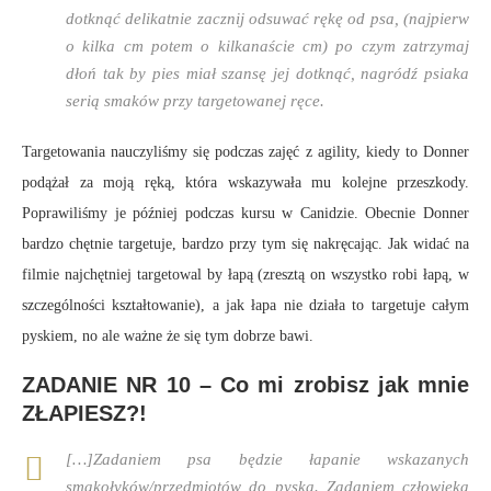
dotknąć delikatnie zacznij odsuwać rękę od psa, (najpierw
o kilka cm potem o kilkanaście cm) po czym zatrzymaj
dłoń tak by pies miał szansę jej dotknąć, nagródź psiaka
serią smaków przy targetowanej ręce.
Targetowania nauczyliśmy się podczas zajęć z agility, kiedy to Donner
podążał za moją ręką, która wskazywała mu kolejne przeszkody.
Poprawiliśmy je później podczas kursu w Canidzie. Obecnie Donner
bardzo chętnie targetuje, bardzo przy tym się nakręcając. Jak widać na
filmie najchętniej targetowal by łapą (zresztą on wszystko robi łapą, w
szczególności kształtowanie), a jak łapa nie działa to targetuje całym
pyskiem, no ale ważne że się tym dobrze bawi.
ZADANIE NR 10 – Co mi zrobisz jak mnie
ZŁAPIESZ?!
[…]Zadaniem psa będzie łapanie wskazanych
smakołyków/przedmiotów do pyska. Zadaniem człowieka