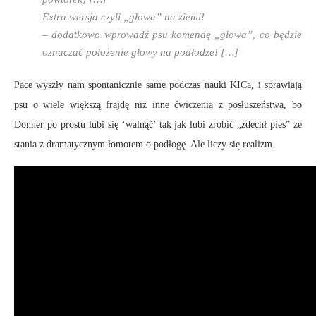
Extra wersja czyli „głowa” na ziemi!
– dodatkowo wprowadź psu komendę „głowa”, co będzie
oznaczać położenie głowy na podłodze! […]
Pace wyszły nam spontanicznie same podczas nauki KICa, i sprawiają
psu o wiele większą frajdę niż inne ćwiczenia z posłuszeństwa, bo
Donner po prostu lubi się ‘walnąć’ tak jak lubi zrobić „zdechł pies” ze
stania z dramatycznym łomotem o podłogę. Ale liczy się realizm.