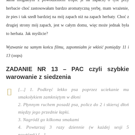
herbacie choć zastosowałam bardzo aromatyczną yerbę, mam wrażenie,
że pies i tak szedł bardziej na mój zapach niż na zapach herbaty. Choć z
drugiej strony mój zapach, jest w całym domu, więc może jednak była
to herbata. Jak myślicie?
Wyzwanie na samym końcu filmu, zapomniałm je wkleić pomiędzy 11 i
13
(oops)
ZADANIE NR 13 – PAC czyli szybkie
warowanie z siedzenia
[…] 1. Podkręć lekko psa poprzez uciekanie mu
smakołykiem zamkniętym w dłoni
2. Płynnym ruchem posadź psa, policz do 2 i skieruj dłoń
między jego przednie łapki.
3. Nagródź go kilkoma smakami
4. Powtarzaj 3 razy dziennie (w każdej sesji 5
powtórek)
[…]