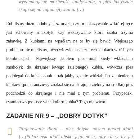
wyeliminujecie możliwość zgadywania, a pies faktycznie
skupi się na zapamiętywaniu. […]
Robiliśmy dużo podobnych sztuczek, czy to pokazywanie w której ręce
jest schowany smakołyk, czy wskazywanie która osoba trzyma
zabawkę. Z kubkami na wpadłam na to by się bawić. Większego
problemu nie mieliśmy, przećwiczyłam na czterech kubkach w różnych
kombinacjach. Największy problem pies miał kiedy wkładałam
smakołyk do skrajnie lewego (zielonego) kubka, wówczas pies
podbiegał do kubka obok – tak jakby go nie widział. Po zamienieniu
kubków (pomarańczowy znalazł się na skraju, a zielony na środku) pies
podchodził do skrajnego i nie miał z tym problemu. Przypadek,
cwaniactwo psa, czy wina koloru kubka? Tego nie wiem.
ZADANIE NR 9 – „DOBRY DOTYK”
Targetowanie dłoni – pies dotyka nosem naszej dłoni
[…]Pokaż psu dłoń blisko jego nosa, gdy ruszy by jej