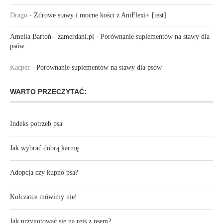
Drago
-
Zdrowe stawy i mocne kości z AniFlexi+ [test]
Amelia Bartoń - zamerdani.pl
-
Porównanie suplementów na stawy dla
psów
Kacper
-
Porównanie suplementów na stawy dla psów
WARTO PRZECZYTAĆ:
Indeks potrzeb psa
Jak wybrać dobrą karmę
Adopcja czy kupno psa?
Kolczatce mówimy nie!
Jak przygotować się na rejs z psem?