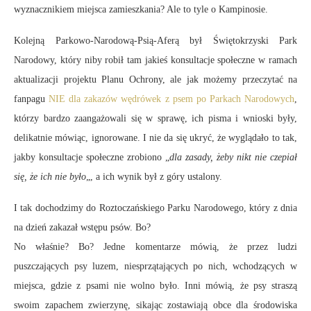
wyznacznikiem miejsca zamieszkania? Ale to tyle o Kampinosie.
Kolejną Parkowo-Narodową-Psią-Aferą był Świętokrzyski Park
Narodowy, który niby robił tam jakieś konsultacje społeczne w ramach
aktualizacji projektu Planu Ochrony, ale jak możemy przeczytać na
fanpagu
NIE dla zakazów wędrówek z psem po Parkach Narodowych
,
którzy bardzo zaangażowali się w sprawę, ich pisma i wnioski były,
delikatnie mówiąc, ignorowane. I nie da się ukryć, że wyglądało to tak,
jakby konsultacje społeczne zrobiono „
dla zasady, żeby nikt nie czepiał
się, że ich nie było
„, a ich wynik był z góry ustalony.
I tak dochodzimy do Roztoczańskiego Parku Narodowego, który z dnia
na dzień zakazał wstępu psów. Bo?
No właśnie? Bo? Jedne komentarze mówią, że przez ludzi
puszczających psy luzem, niesprzątających po nich, wchodzących w
miejsca, gdzie z psami nie wolno było. Inni mówią, że psy straszą
swoim zapachem zwierzynę, sikając zostawiają obce dla środowiska