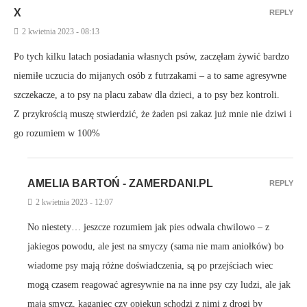
X
REPLY
2 kwietnia 2023 - 08:13
Po tych kilku latach posiadania własnych psów, zaczęłam żywić bardzo
niemiłe uczucia do mijanych osób z futrzakami – a to same agresywne
szczekacze, a to psy na placu zabaw dla dzieci, a to psy bez kontroli.
Z przykrością muszę stwierdzić, że żaden psi zakaz już mnie nie dziwi i
go rozumiem w 100%
AMELIA BARTOŃ - ZAMERDANI.PL
REPLY
2 kwietnia 2023 - 12:07
No niestety… jeszcze rozumiem jak pies odwala chwilowo – z
jakiegos powodu, ale jest na smyczy (sama nie mam aniołków) bo
wiadome psy mają różne doświadczenia, są po przejściach wiec
mogą czasem reagować agresywnie na na inne psy czy ludzi, ale jak
mają smycz, kaganiec czy opiekun schodzi z nimi z drogi by