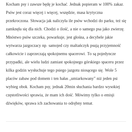
Kocham psy i zawsze będę je kochać. Jednak popieram w 100% zakaz.
Psów jest coraz więcej i więcej, wszędzie, masa krytyczna
przekroczona. Słowacja jak naliczyła ile psów wchodzi do parku, też się
zamknęła się dla nich. Chodzi o ilość, a nie o samego psa jako zwierzę.
Mnóstwo psów szczeka, powarkuje, jest głośna, a decybele jakie
wytwarza jazgoczacy np. samojed czy maltańczyk psują przyjemność
całkowicie i zaprzeczają spokojnemu spacerowi. To są pojedyncze
przypadki, ale wielu ludzi zamiast spokojnego górskiego spaceru przez
kilka godzin wysłuchuje tego psiego jazgotu niosącego się. Wole 5
placów zabaw pod domem i ten hałas „umiarkowany” niż jeden psi
wybieg obok. Kocham psy, jednak 20min słuchania bardzo wysokiej
częstotliwości sprawia, że mam ich dość. Mówimy tylko o emisji
dźwięków, sprawa ich zachowania to odrębny temat.