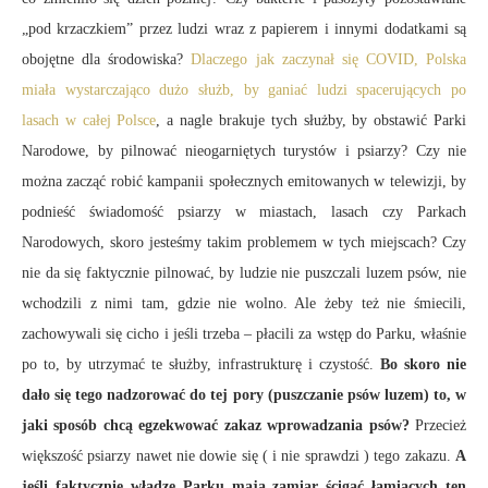
„pod krzaczkiem” przez ludzi wraz z papierem i innymi dodatkami są
obojętne dla środowiska?
Dlaczego jak zaczynał się COVID, Polska
miała wystarczająco dużo służb, by ganiać ludzi spacerujących po
lasach w całej Polsce
, a nagle brakuje tych służby, by obstawić Parki
Narodowe, by pilnować nieogarniętych turystów i psiarzy? Czy nie
można zacząć robić kampanii społecznych emitowanych w telewizji, by
podnieść świadomość psiarzy w miastach, lasach czy Parkach
Narodowych, skoro jesteśmy takim problemem w tych miejscach? Czy
nie da się faktycznie pilnować, by ludzie nie puszczali luzem psów, nie
wchodzili z nimi tam, gdzie nie wolno. Ale żeby też nie śmiecili,
zachowywali się cicho i jeśli trzeba – płacili za wstęp do Parku, właśnie
po to, by utrzymać te służby, infrastrukturę i czystość.
Bo skoro nie
dało się tego nadzorować do tej pory (puszczanie psów luzem) to, w
jaki sposób chcą egzekwować zakaz wprowadzania psów?
Przecież
większość psiarzy nawet nie dowie się ( i nie sprawdzi ) tego zakazu.
A
jeśli faktycznie władze Parku mają zamiar ścigać łamiących ten