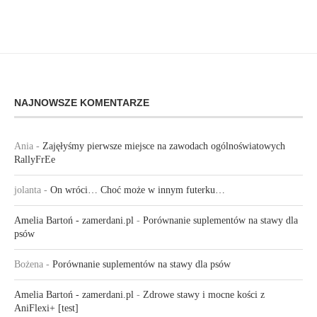
NAJNOWSZE KOMENTARZE
Ania
-
Zajęłyśmy pierwsze miejsce na zawodach ogólnoświatowych
RallyFrEe
jolanta
-
On wróci… Choć może w innym futerku…
Amelia Bartoń - zamerdani.pl
-
Porównanie suplementów na stawy dla
psów
Bożena
-
Porównanie suplementów na stawy dla psów
Amelia Bartoń - zamerdani.pl
-
Zdrowe stawy i mocne kości z
AniFlexi+ [test]