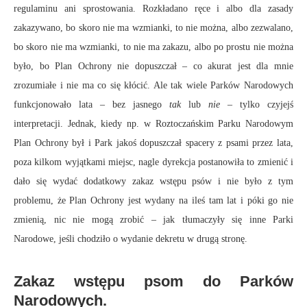
regulaminu ani sprostowania. Rozkładano ręce i albo dla zasady
zakazywano, bo skoro nie ma wzmianki, to nie można, albo zezwalano,
bo skoro nie ma wzmianki, to nie ma zakazu, albo po prostu nie można
było, bo Plan Ochrony nie dopuszczał – co akurat jest dla mnie
zrozumiałe i nie ma co się kłócić. Ale tak wiele Parków Narodowych
funkcjonowało lata – bez jasnego
tak
lub
nie
– tylko czyjejś
interpretacji. Jednak, kiedy np. w Roztoczańskim Parku Narodowym
Plan Ochrony był i Park jakoś dopuszczał spacery z psami przez lata,
poza kilkom wyjątkami miejsc, nagle dyrekcja postanowiła to zmienić i
dało się wydać dodatkowy zakaz wstępu psów i nie było z tym
problemu, że Plan Ochrony jest wydany na ileś tam lat i póki go nie
zmienią, nic nie mogą zrobić – jak tłumaczyły się inne Parki
Narodowe, jeśli chodziło o wydanie dekretu w drugą stronę.
Zakaz wstępu psom do Parków
Narodowych.