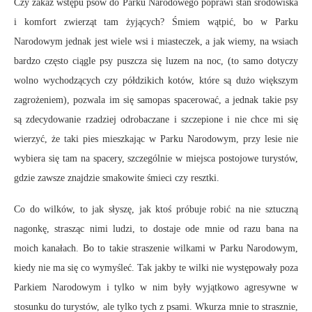
Czy zakaz wstępu psów do Parku Narodowego poprawi stan środowiska
i komfort zwierząt tam żyjących? Śmiem wątpić, bo w Parku
Narodowym jednak jest wiele wsi i miasteczek, a jak wiemy, na wsiach
bardzo często ciągle psy puszcza się luzem na noc, (to samo dotyczy
wolno wychodzących czy półdzikich kotów, które są dużo większym
zagrożeniem), pozwala im się samopas spacerować, a jednak takie psy
są zdecydowanie rzadziej odrobaczane i szczepione i nie chce mi się
wierzyć, że taki pies mieszkając w Parku Narodowym, przy lesie nie
wybiera się tam na spacery, szczególnie w miejsca postojowe turystów,
gdzie zawsze znajdzie smakowite śmieci czy resztki.
Co do wilków, to jak słyszę, jak ktoś próbuje robić na nie sztuczną
nagonkę, strasząc nimi ludzi, to dostaje ode mnie od razu bana na
moich kanałach. Bo to takie straszenie wilkami w Parku Narodowym,
kiedy nie ma się co wymyśleć. Tak jakby te wilki nie występowały poza
Parkiem Narodowym i tylko w nim były wyjątkowo agresywne w
stosunku do turystów, ale tylko tych z psami. Wkurza mnie to strasznie,