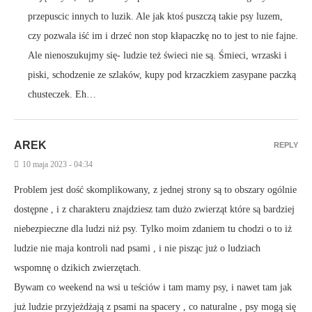
przepuscic innych to luzik. Ale jak ktoś puszczą takie psy luzem,
czy pozwala iść im i drzeć non stop kłapaczkę no to jest to nie fajne.
Ale nienoszukujmy się- ludzie też świeci nie są. Śmieci, wrzaski i
piski, schodzenie ze szlaków, kupy pod krzaczkiem zasypane paczką
chusteczek. Eh…
AREK
REPLY
10 maja 2023 - 04:34
Problem jest dość skomplikowany, z jednej strony są to obszary ogólnie
dostępne , i z charakteru znajdziesz tam dużo zwierząt które są bardziej
niebezpieczne dla ludzi niż psy. Tylko moim zdaniem tu chodzi o to iż
ludzie nie maja kontroli nad psami , i nie pisząc już o ludziach
wspomnę o dzikich zwierzętach.
Bywam co weekend na wsi u teściów i tam mamy psy, i nawet tam jak
już ludzie przyjeżdżają z psami na spacery , co naturalne , psy mogą się