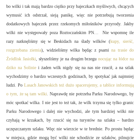
bo wilki i tak mają bardzo ciężko przy bajeczkach myśliwych, chcących
wymusić ich odstrzał, sieją panikę, więc nie potrzebują tworzenia
dodatkowych bajeczek przez rzekomych miłośników przyrody. Jakby
wilki nie występowały poza Roztoczańskim PN… Nie wspomnę ile
razy natknęliśmy się w Beskidach na ślady wilków (
kupy, sierść,
rozgrzebana ziemia
), widzieliśmy wilka będąc z psami
na trasie do
Źródlisk Jasiołki
, słyszeliśmy je na drugim brzegu
nocując na łódce na
dziko na Solinie
i żaden wilk nigdy się na nas nie rzucił, a na szlak
wychodzimy o bardzo wczesnych godzinach, by spotykać jak najmniej
ludzi. Po
Lasach Janowskich też dużo spacerujemy, a tablice informują
o tym, że są tam wilki
. Naprawdę nie potrzeba Parku Narodowego, by
móc spotkać wilka. I nie jest to też tak, że wilk trzyma się tylko granic
Parku Narodowego i dalej nie wychodzi, ale tym bardziej wilki nie
czyhają w krzakach, by rzucić się na turystów na szlaku – bardzo
uczęszczanym szlaku. Więc nie wierzcie w te brednie. Po prostu będąc
w miejsca, gdzie mogą być wilki nie schodźcie ze szlaków, pilnujcie