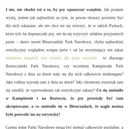
I nie, nie chodzi też o to, by psy wpuszczać wszędzie.
Jak pisałam
wyżej, jestem jak najbardziej za tym, że pewne obszary powinny być
dla nich zakazane, ale nie chce mi się wierzyć, że w takich Parkach,
które tyle lat dopuszczały psy, nie da się wytyczyć szlaków przyjaznych
psom – skoro nawet Bieszczadzki Park Narodowy, chyba najbardziej
restrykcyjny względem wstępu psów i od lat utrzymujący ten zakaz
niedawno dopuścił trzy ścieżki dla psiej turystyki
to dlaczego
Roztoczański Park Narodowy, czy wcześniej Kampinoski Park
Narodowy z dnia na dzień stały się dla nich całkowicie niedostępne?
Jaka roślina wyrosła tam z dnia na dzień? Jaki chroniony zwierzak tam
się osiedlił, że wprowadzono tak restrykcyjne zakazy?
Co się zmieniło
w Kampinosie i na Roztoczu, że psy przestały być tam
akceptowane, a co zmieniło się w Bieszczadach, że nagle można
było pozwolić im na turystykę?
Czemu jedne Parki Narodowe mogą być niemal całkowicie psiolubne, a