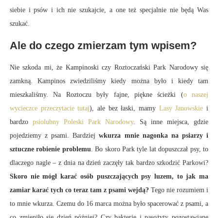
siebie i psów i ich nie szukajcie, a one też specjalnie nie będą Was
szukać.
Ale do czego zmierzam tym wpisem?
Nie szkoda mi, że Kampinoski czy Roztoczański Park Narodowy się
zamkną. Kampinos zwiedziliśmy kiedy można było i kiedy tam
mieszkaliśmy. Na Roztoczu były fajne, piękne ścieżki (
o naszej
wycieczce przeczytacie tutaj
), ale bez łaski, mamy
Lasy Janowskie
i
bardzo
psiolubny Poleski Park Narodowy
. Są inne miejsca, gdzie
pojedziemy z psami. Bardziej
wkurza mnie nagonka na psiarzy i
sztuczne robienie problemu
. Bo skoro Park tyle lat dopuszczał psy, to
dlaczego nagle – z dnia na dzień zaczęły tak bardzo szkodzić Parkowi?
Skoro nie mógł karać osób puszczających psy luzem, to jak ma
zamiar karać tych co teraz tam z psami wejdą?
Tego nie rozumiem i
to mnie wkurza. Czemu do 16 marca można było spacerować z psami, a
co zmieniło się dzień później? Czy bakterie i pasożyty pozostawiane