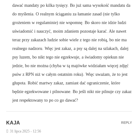
dawać mandaty po kilka tysięcy. Bo już sama wysokość mandatu da
do myślenia. O realnym ściąganiu za łamanie zasad (nie tylko
grożeniem w regulaminie) nie wspomnę. Bo skoro nie idzie ludzi
uświadomić i nauczyć, moim zdaniem pozostaje karać. Ale nawet
teraz przy zakazach ludzie sobie wiele z tego nie robią, bo nie ma
realnego nadzoru. Więc jest zakaz, a psy są dalej na szlakach, dalej
psy luzem, bo nikt tego nie egzekwuje, a świadomy opiekun nie
jedzie, bo nie można (chyba w tą majówke widziałam więcej zdjęć
psów z RPN niż w całym ostatnim roku). Więc uważam, że to jest
głupota. Robić martwy zakaz, zamiast dać ograniczenie, które
będzie egzekwowane i pilnowane. Bo jeśli nikt nie pilnuje czy zakaz
jest respektowany to po co go dawać?
KAJA
REPLY
31 lipca 2025 - 12:56