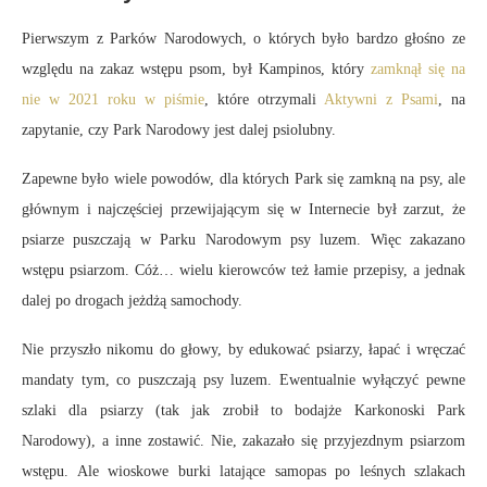
Pierwszym z Parków Narodowych, o których było bardzo głośno ze
względu na zakaz wstępu psom, był Kampinos, który
zamknął się na
nie w 2021 roku w piśmie
, które otrzymali
Aktywni z Psami
, na
zapytanie, czy Park Narodowy jest dalej psiolubny.
Zapewne było wiele powodów, dla których Park się zamkną na psy, ale
głównym i najczęściej przewijającym się w Internecie był zarzut, że
psiarze puszczają w Parku Narodowym psy luzem. Więc zakazano
wstępu psiarzom. Cóż… wielu kierowców też łamie przepisy, a jednak
dalej po drogach jeżdżą samochody.
Nie przyszło nikomu do głowy, by edukować psiarzy, łapać i wręczać
mandaty tym, co puszczają psy luzem. Ewentualnie wyłączyć pewne
szlaki dla psiarzy (tak jak zrobił to bodajże Karkonoski Park
Narodowy), a inne zostawić. Nie, zakazało się przyjezdnym psiarzom
wstępu. Ale wioskowe burki latające samopas po leśnych szlakach