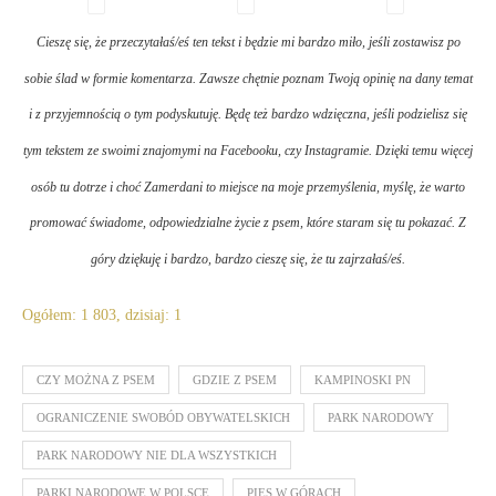
Cieszę się, że przeczytałaś/eś ten tekst i będzie mi bardzo miło, jeśli zostawisz po
sobie ślad w formie komentarza. Zawsze chętnie poznam Twoją opinię na dany temat
i z przyjemnością o tym podyskutuję. Będę też bardzo wdzięczna, jeśli podzielisz się
tym tekstem ze swoimi znajomymi na Facebooku, czy Instagramie. Dzięki temu więcej
osób tu dotrze i choć
Zamerdani
to miejsce na moje przemyślenia, myślę, że warto
promować świadome, odpowiedzialne życie z psem, które staram się tu pokazać. Z
góry dziękuję i bardzo, bardzo cieszę się, że tu zajrzałaś/eś.
Ogółem: 1 803, dzisiaj: 1
CZY MOŻNA Z PSEM
GDZIE Z PSEM
KAMPINOSKI PN
OGRANICZENIE SWOBÓD OBYWATELSKICH
PARK NARODOWY
PARK NARODOWY NIE DLA WSZYSTKICH
PARKI NARODOWE W POLSCE
PIES W GÓRACH