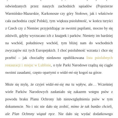
odwiedzanych przez naszych zachodnich sąsiadów (Pojezierze
Warmińsko-Mazurskie, Karkonosze czy góry Stołowe, jak i właściwie
cała zachodnia część Polski), tym większa psiolubność, w końcu turyści
z Czech czy z Niemiec przyjeżdżając ze swoimi pupilami, mocno by się
zdziwili, gdyby wyrzucano ich z knajpek i parków. Niestety im bardziej
na wschód, południowy wschód, tym bliżej nam do wschodnich
zwyczajów niż tych Europejskich. I choć psiolubność wzrasta i chce się
przebić – jak chociażby niedawno opublikowana
lista psiolubnych
restauracji i miejsc w Lublinie
, o tyle Parki Narodowe rządzą się ciągle
swoimi zasadami, często opartymi o
widzi-mi-się
kogoś na górze.
Może się mylę, że czyjeś
widzi-mi-się ma
tu wpływ, ale… Wcześniej
wiele Parków Narodowych zasłaniało się zakazem wstępu psów z
powodu braku Planu Ochrony lub nieuwzględnienia psów w tym
dokumencie. No i nic nie dało się zrobić,
mimo że tak bardzo chcieli,
ale Plan Ochrony wiązał ręce
. Nie dało się wydać dodatkowego