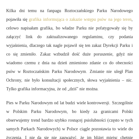
Kilka dni temu na fanpagu Roztoczańskiego Parku Narodowego
pojawiła się
grafika informująca o zakazie wstępu psów na jego teren
,
celowo napisałam grafika, bo władze Parku nie pofatygowały się by
załączyć link do zaktualizowanego regulaminu, czy podania
wyjaśnienia, dlaczego tak nagle pojawił się ten zakaz Dyrekcji Parku i
co się zmieniło. Zakaz wzbudził dość duże poruszenie, gdyż nie
wiadomo czemu z dnia na dzień zmieniono zdanie co do obecności
psów w Roztoczańskim Parku Narodowym. Zmianie nie uległ Plan
Ochrony, nie było konsultacji społecznych, słowa wyjaśnienia – nic.
Tylko grafika informacyjna, że od „dziś” nie można.
Pies w Parku Narodowym od lat budzi wiele kontrowersji. Szczególnie
w Polskim Parku Narodowym, bo kiedy za granicami Polski
obserwujemy trend bardzo szybko rosnącej psiolubności (często w tych
samych Parkach Narodowych) w Polsce ciągle pozostawia to wiele do
życzenia. I nie da się nie zauważyć, że im bliżej miejsc chętnie