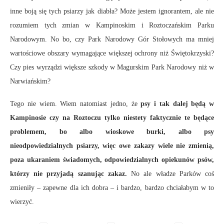
inne boją się tych psiarzy jak diabła? Może jestem ignorantem, ale nie
rozumiem tych zmian w Kampinoskim i Roztoczańskim Parku
Narodowym. No bo, czy Park Narodowy Gór Stołowych ma mniej
wartościowe obszary wymagające większej ochrony niż Świętokrzyski?
Czy pies wyrządzi większe szkody w Magurskim Park Narodowy niż w
Narwiańskim?
Tego nie wiem. Wiem natomiast jedno, że
psy i tak dalej będą w
Kampinosie czy na Roztoczu tylko niestety faktycznie te będące
problemem, bo albo wioskowe burki, albo psy
nieodpowiedzialnych psiarzy, więc owe zakazy wiele nie zmienią,
poza ukaraniem świadomych, odpowiedzialnych opiekunów psów,
którzy nie przyjadą szanując zakaz.
No ale władze Parków coś
zmieniły – zapewne dla ich dobra – i bardzo, bardzo chciałabym w to
wierzyć.