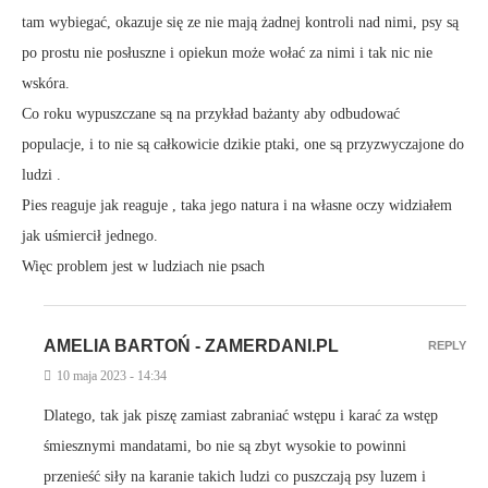
tam wybiegać, okazuje się ze nie mają żadnej kontroli nad nimi, psy są
po prostu nie posłuszne i opiekun może wołać za nimi i tak nic nie
wskóra.
Co roku wypuszczane są na przykład bażanty aby odbudować
populacje, i to nie są całkowicie dzikie ptaki, one są przyzwyczajone do
ludzi .
Pies reaguje jak reaguje , taka jego natura i na własne oczy widziałem
jak uśmiercił jednego.
Więc problem jest w ludziach nie psach
AMELIA BARTOŃ - ZAMERDANI.PL
REPLY
10 maja 2023 - 14:34
Dlatego, tak jak piszę zamiast zabraniać wstępu i karać za wstęp
śmiesznymi mandatami, bo nie są zbyt wysokie to powinni
przenieść siły na karanie takich ludzi co puszczają psy luzem i