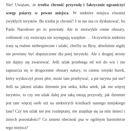
Nie! Uważam, że
trzeba chronić przyrodę i faktycznie ograniczyć
wstęp psiarzy w pewne miejsca
. W niektóre miejsca również
zwykłych turystów. Bo trzeba je chronić! I tu nie ma co dyskutować, bo
Parki Narodowe po to powstały. Ale te niezwykle cenne obszary,
roślinność czy zwierzęta nie występują wszędzie…. Oczywiście niektóre
trasy są realnie niebezpieczne i szlaki, choćby na Rysy, absolutnie nigdy
nie powinny być dopuszczone dla psiej turystyki. Ale z drugiej strony
nie dajmy się zwariować. Jeśli szlak przebiega od wsi do wsi i nie
zapuszcza się w drogocenne obszary natury, to czemu wiejski burek,
który wyskoczył przez płot, może tam przebywać, a psi turysta już nie?
Jeśli na jakimś szlaku dziennie jest setka, kilka setek, jak nie więcej
turystów, to czy ten szlak dalej jest taką ostoją przyrody, jak dziennie
jest tam więcej osób niż na niektórych ścieżkach naszego miejskiego
lasu? Czy ten szlak nie jest rozdeptany, nie znajduje się na nim śmieci i
innych pozostałości? Co zmieni obecność psa w ogólnym harmiderze
tego miejsca?