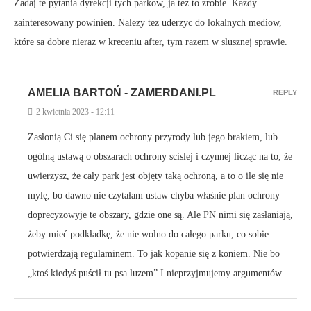
Zadaj te pytania dyrekcji tych parkow, ja tez to zrobie. Kazdy
zainteresowany powinien. Nalezy tez uderzyc do lokalnych mediow,
które sa dobre nieraz w kreceniu after, tym razem w slusznej sprawie.
AMELIA BARTOŃ - ZAMERDANI.PL
REPLY
2 kwietnia 2023 - 12:11
Zasłonią Ci się planem ochrony przyrody lub jego brakiem, lub
ogólną ustawą o obszarach ochrony scislej i czynnej licząc na to, że
uwierzysz, że cały park jest objęty taką ochroną, a to o ile się nie
mylę, bo dawno nie czytałam ustaw chyba właśnie plan ochrony
doprecyzowyje te obszary, gdzie one są. Ale PN nimi się zasłaniają,
żeby mieć podkładkę, że nie wolno do całego parku, co sobie
potwierdzają regulaminem. To jak kopanie się z koniem. Nie bo
„ktoś kiedyś puścił tu psa luzem” I nieprzyjmujemy argumentów.