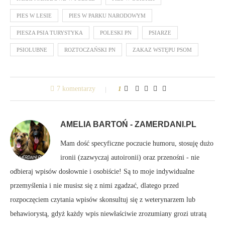
PIES W LESIE
PIES W PARKU NARODOWYM
PIESZA PSIA TURYSTYKA
POLESKI PN
PSIARZE
PSIOLUBNE
ROZTOCZAŃSKI PN
ZAKAZ WSTĘPU PSOM
7 komentarzy
1
AMELIA BARTOŃ - ZAMERDANI.PL
Mam dość specyficzne poczucie humoru, stosuję dużo
ironii (zazwyczaj autoironii) oraz przenośni - nie
odbieraj wpisów dosłownie i osobiście! Są to moje indywidualne
przemyślenia i nie musisz się z nimi zgadzać, dlatego przed
rozpoczęciem czytania wpisów skonsultuj się z weterynarzem lub
behawiorystą, gdyż każdy wpis niewłaściwie zrozumiany grozi utratą