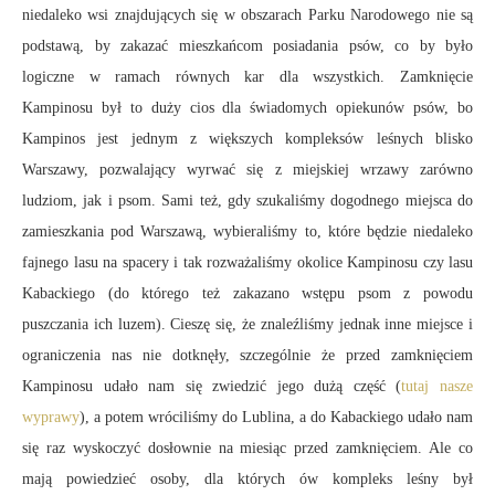
niedaleko wsi znajdujących się w obszarach Parku Narodowego nie są
podstawą, by zakazać mieszkańcom posiadania psów, co by było
logiczne w ramach równych kar dla wszystkich. Zamknięcie
Kampinosu był to duży cios dla świadomych opiekunów psów, bo
Kampinos jest jednym z większych kompleksów leśnych blisko
Warszawy, pozwalający wyrwać się z miejskiej wrzawy zarówno
ludziom, jak i psom. Sami też, gdy szukaliśmy dogodnego miejsca do
zamieszkania pod Warszawą, wybieraliśmy to, które będzie niedaleko
fajnego lasu na spacery i tak rozważaliśmy okolice Kampinosu czy lasu
Kabackiego (do którego też zakazano wstępu psom z powodu
puszczania ich luzem). Cieszę się, że znaleźliśmy jednak inne miejsce i
ograniczenia nas nie dotknęły, szczególnie że przed zamknięciem
Kampinosu udało nam się zwiedzić jego dużą część (
tutaj nasze
wyprawy
), a potem wróciliśmy do Lublina, a do Kabackiego udało nam
się raz wyskoczyć dosłownie na miesiąc przed zamknięciem. Ale co
mają powiedzieć osoby, dla których ów kompleks leśny był