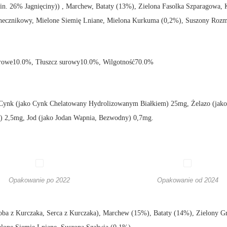
in. 26% Jagnięciny)) , Marchew, Bataty (13%), Zielona Fasolka Szparagowa,
łonecznikowy, Mielone Siemię Lniane, Mielona Kurkuma (0,2%), Suszony Roz
rowe10.0%, Tłuszcz surowy10.0%, Wilgotność70.0%
ynk (jako Cynk Chelatowany Hydrolizowanym Białkiem) 25mg, Żelazo (jako
 2,5mg, Jod (jako Jodan Wapnia, Bezwodny) 0,7mg.
Opakowanie po 2022
Opakowanie od 2024
a z Kurczaka, Serca z Kurczaka), Marchew (15%), Bataty (14%), Zielony Gr