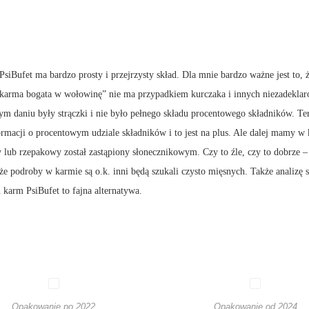
 PsiBufet ma bardzo prosty i przejrzysty skład. Dla mnie bardzo ważne jest to, 
y „karma bogata w wołowinę” nie ma przypadkiem kurczaka i innych niezadekl
m daniu były strączki i nie było pełnego składu procentowego składników. Te
ormacji o procentowym udziale składników i to jest na plus. Ale dalej mamy w 
 lub rzepakowy został zastąpiony słonecznikowym. Czy to źle, czy to dobrze –
że podroby w karmie są o.k. inni będą szukali czysto mięsnych. Także analizę
karm PsiBufet to fajna alternatywa.
Opakowanie po 2022
Opakowanie od 2024