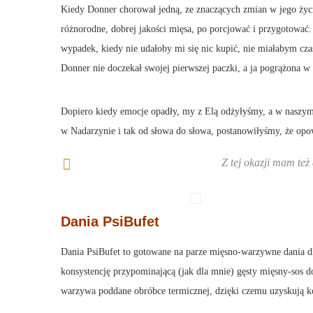
Kiedy Donner chorował jedną, ze znaczących zmian w jego życi
różnorodne, dobrej jakości mięsa, po porcjować i przygotować.
wypadek, kiedy nie udałoby mi się nic kupić, nie miałabym cza
Donner nie doczekał swojej pierwszej paczki, a ja pogrążona w
Dopiero kiedy emocje opadły, my z Elą odżyłyśmy, a w naszym 
w Nadarzynie i tak od słowa do słowa, postanowiłyśmy, że op
Z tej okazji mam te
Dania
PsiBufet
Dania PsiBufet to gotowane na parze mięsno-warzywne dania d
konsystencję przypominającą (jak dla mnie) gęsty mięsny-sos do
warzywa poddane obróbce termicznej, dzięki czemu uzyskują ko