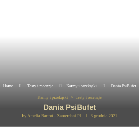
Home
Testy i recenzje
Karmy i przekąski
Dania PsiBufet
Karmy i przekąski
Testy i recenzje
Dania PsiBufet
by
Amelia Bartoń - Zamerdani.pl
3 grudnia 2021