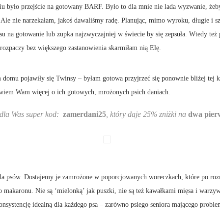
u było przejście na gotowany BARF. Było to dla mnie nie lada wyzwanie, żeby
 Ale nie narzekałam, jakoś dawaliśmy radę. Planując, mimo wyroku, długie i s
su na gotowanie lub zupka najzwyczajniej w świecie by się zepsuła. Wtedy też
 rozpaczy bez większego zastanowienia skarmiłam nią Elę.
domu pojawiły się Twinsy – byłam gotowa przyjrzeć się ponownie bliżej tej k
owiem Wam więcej o ich gotowych, mrożonych psich daniach.
ż dla Was super kod:
zamerdani25
, który daje 25% zniżki na
dwa pier
la psów. Dostajemy je zamrożone w poporcjowanych woreczkach, które po rozm
 makaronu. Nie są ‘mielonką’ jak puszki, nie są też kawałkami mięsa i warzyw,
nsystencję idealną dla każdego psa – zarówno psiego seniora mającego problem