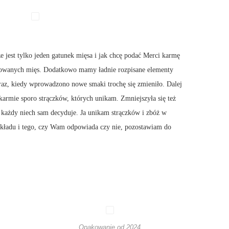
że jest tylko jeden gatunek mięsa i jak chcę podać Merci karmę
arowanych mięs. Dodatkowo mamy ładnie rozpisane elementy
raz, kiedy wprowadzono nowe smaki trochę się zmieniło. Dalej
karmie sporo strączków, których unikam. Zmniejszyła się też
 każdy niech sam decyduje. Ja unikam strączków i zbóż w
 składu i tego, czy Wam odpowiada czy nie, pozostawiam do
Opakowanie od 2024