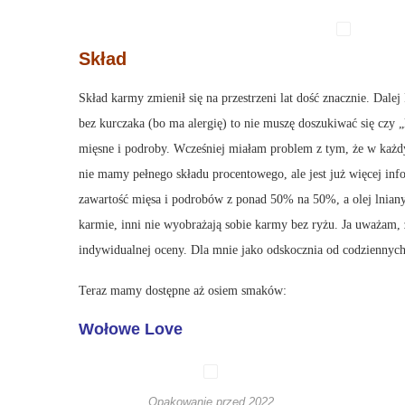
Skład
Skład karmy zmienił się na przestrzeni lat dość znacznie. Dalej
bez kurczaka (bo ma alergię) to nie muszę doszukiwać się cz
mięsne i podroby. Wcześniej miałam problem z tym, że w każdy
nie mamy pełnego składu procentowego, ale jest już więcej inf
zawartość mięsa i podrobów z ponad 50% na 50%, a olej lniany
karmie, inni nie wyobrażają sobie karmy bez ryżu. Ja uważam, 
indywidualnej oceny. Dla mnie jako odskocznia od codziennych 
Teraz mamy dostępne aż osiem smaków:
Wołowe Love
Opakowanie przed 2022