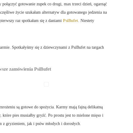
 połączyć gotowanie zupek co drugi, max trzeci dzień, ogarnąć
zczęśliwe życie szukałam alternatyw dla gotowanego jedzenia na
 pierwszy raz spotkałam się z daniami
PsiBufet
. Niestety
armie. Spotkałyśmy się z dziewczynami z PsiBufet na targach
wsze zamówienia PsiBufet
rożeniu są gotowe do spożycia. Karmy mają fajną delikatną
 które pies musiałby gryźć. Po prostu jest to mielone mięso i
 z gryzieniem, jak i psów młodych i dorosłych.