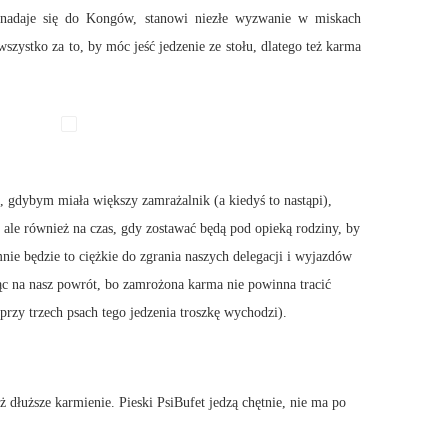
e nadaje się do Kongów, stanowi niezłe wyzwanie w miskach
ystko za to, by móc jeść jedzenie ze stołu, dlatego też karma
, gdybym miała większy zamrażalnik (a kiedyś to nastąpi),
ale również na czas, gdy zostawać będą pod opieką rodziny, by
e będzie to ciężkie do zgrania naszych delegacji i wyjazdów
jąc na nasz powrót, bo zamrożona karma nie powinna tracić
przy trzech psach tego jedzenia troszkę wychodzi).
 dłuższe karmienie. Pieski PsiBufet jedzą chętnie, nie ma po