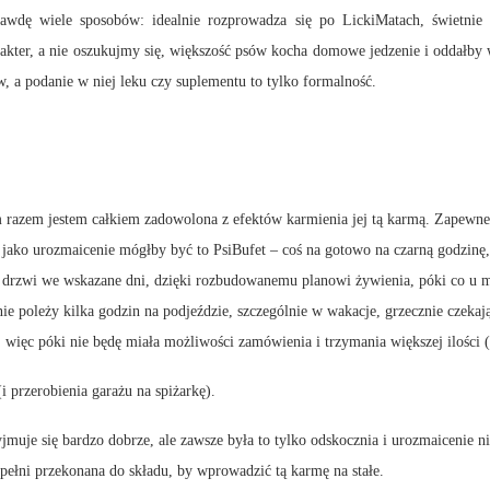
awdę wiele sposobów: idealnie rozprowadza się po LickiMatach, świetni
er, a nie oszukujmy się, większość psów kocha domowe jedzenie i oddałby wsz
 a podanie w niej leku czy suplementu to tylko formalność.
m razem jestem całkiem zadowolona z efektów karmienia jej tą karmą. Zapewne
ako urozmaicenie mógłby być to PsiBufet – coś na gotowo na czarną godzinę, 
rzwi we wskazane dni, dzięki rozbudowanemu planowi żywienia, póki co u mni
nie poleży kilka godzin na podjeździe, szczególnie w wakacje, grzecznie czeka
 więc póki nie będę miała możliwości zamówienia i trzymania większej ilości (
 przerobienia garażu na spiżarkę).
uje się bardzo dobrze, ale zawsze była to tylko odskocznia i urozmaicenie niż
 pełni przekonana do składu, by wprowadzić tą karmę na stałe.