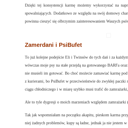
Dzięki tej konsystencji karmę możemy wykorzystać na napr
spowalniających. Dodatkowo ze względu na swój domowy charakt
powinna cieszyć się olbrzymim zainteresowaniem Waszych psów,
Zamerdani i
PsiBufet
To już kolejne podejście Eli i Twinsów do tych dań i za każdy
wówczas moje psy na stałe przejdą na gotowanego BARFa oraz j
nie musieli im gotować. Bo choć możecie zamawiać karmę pod d
z kurierami, bo PsiBufet w przeciwieństwie do zwykłej paczki 
ciągu chłodniczego i w miarę szybko musi trafić do zamrażarki,
Ale to tyle dygresji o moich marzeniach względem zamrażarki (i
Tak jak wspomniałam na początku akapitu, pieskom karma przyjm
niej żadnych problemów, kupy są ładne, jednak ja nie jestem w