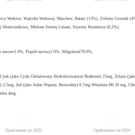
ca Wołowe, Wątroba Wołowa), Marchew, Bataty (13%), Zielony Groszek (4%
lej Słonecznikowy, Mielone Siemię Lniane, Suszony Rozmaryn (0,2%).
o surowe1.0%, Popiół surowy2.0%, Wilgotność70.0%,
Cynk (jako Cynk Chelatowany Hydrolizowanym Białkiem) 25mg, Żelazo (jak
 2,5mg, Jod (jako Jodan Wapnia, Bezwodny) 0,7mg.Witamina B6 20 mg, Chlo
elen 4mg.
Opakowanie po 2022
Opakowanie od 2024