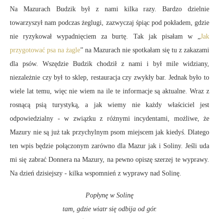
Na Mazurach Budzik był z nami kilka razy. Bardzo dzielnie
towarzyszył nam podczas żeglugi, zazwyczaj śpiąc pod pokładem, gdzie
nie ryzykował wypadnięciem za burtę. Tak jak pisałam w „
Jak
przygotować psa na żagle
” na Mazurach nie spotkałam się tu z zakazami
dla psów. Wszędzie Budzik chodził z nami i był mile widziany,
niezależnie czy był to sklep, restauracja czy zwykły bar. Jednak było to
wiele lat temu, więc nie wiem na ile te informacje są aktualne. Wraz z
rosnącą psią turystyką, a jak wiemy nie każdy właściciel jest
odpowiedzialny - w związku z różnymi incydentami, możliwe, że
Mazury nie są już tak przychylnym psom miejscem jak kiedyś. Dlatego
ten wpis będzie połączonym zarówno dla Mazur jak i Soliny. Jeśli uda
mi się zabrać Donnera na Mazury, na pewno opiszę szerzej te wyprawy.
Na dzień dzisiejszy - kilka wspomnień z wyprawy nad Solinę.
Popłynę w Solinę
tam, gdzie wiatr się odbija od gór.