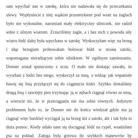
sam wpychać nas w zatokę, która nie nadawała się do przeczekania
ulewy. Wypłyniecie z niej wąskim przesmykiem pod wiatr na żaglach
było nie wykonalne, natomiast mały elektryczny silniczek, nie radził
sobie z silnym wiatrem. Zrzuciliśmy żagle, a i bez nich z powodu siły
wiatru łódź dalej była wpychana w zatokę. Wyskoczyłam więc na brzeg
i idąc brzegiem próbowałam holować łódź w stronę zatoki,
wspomagana nieradzącym sobie silnikiem. W ogólnym zamieszaniu,
Donner został spuszczony z oczu. O mało nie dostając zawału, że
wyszłam z łodzi bez niego, wyskoczył za mną, a widząc jak wspaniale
bawię się liną przyłączył się do ciągnięcia łodzi. Szybko dostaliśmy
drugą liną i zawzięty pies trzymając ją w zębach ciągnął równo ze mną,
a wierzcie mi, że w przeciąganiu nie ma sobie równych. Jedynym
problemem było to, że Donner nie do końca wiedział gdzie ma ją
ciągnąć więc bardziej wyciągał ją na brzeg niż z zatoki, ale i tak była to
duża pomoc. Kiedy udało nam się dociągnąć łódź na cypel, wsadziłam
psa na pokład. Załoga była gotowa do szybkich manewrów by