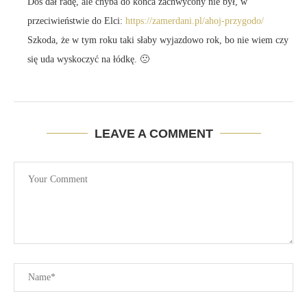
Doś dał radę, ale chyba do końca zachwycony nie był, w
przeciwieństwie do Elci:
https://zamerdani.pl/ahoj-przygodo/
Szkoda, że w tym roku taki słaby wyjazdowo rok, bo nie wiem czy
się uda wyskoczyć na łódkę. 🙁
LEAVE A COMMENT