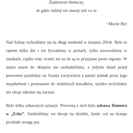
Żeglarzowi tłumaczy,
że gdzie indziej nie znaczy tyle co tu
~Morże Być
Nad Solinę wybraliśmy się na długi weekend w sierpniu 2014r. Było to
raptem kilka dni i nie bywaliśmy w portach, tylko nocowaliśmy w
zatokach, ciężko więc ocenić mi na ile są to przyjazne psom regiony. W
sumie nawet do sklepów nie zachodziliśmy, a jedynie dzień przed
powrotem poszliśmy na Szanty (oczywiście z psem) jednak przez jego
muzykalność
i
powywanie
do niektórych kawałków, szybko wróciliśmy
nie chcąc nikomu się narażać.
Było kilka zabawnych sytuacji. Pierwszą z nich była
zabawa Donnera
w „Echo”
. Siedzieliśmy we dwoje na dziobie, kiedy coś na brzegu
przykuło uwagę psa.