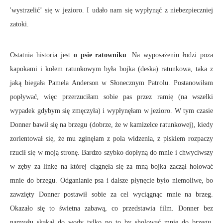
'wystrzelić’ się w jezioro. I udało nam się wypłynąć z niebezpieczniej
zatoki.
Ostatnia historia jest
o psie ratowniku
. Na wyposażeniu łodzi poza
kapokami i kołem ratunkowym była bojka (deska) ratunkowa, taka z
jaką biegała Pamela Anderson w Słonecznym Patrolu. Postanowiłam
popływać, więc przerzuciłam sobie pas przez ramię (na wszelki
wypadek gdybym się zmęczyła) i wypłynęłam w jezioro. W tym czasie
Donner bawił się na brzegu (dobrze, że w kamizelce ratunkowej), kiedy
zorientował się, że mu zginęłam z pola widzenia, z piskiem rozpaczy
rzucił się w moją stronę. Bardzo szybko dopłyną do mnie i chwyciwszy
w zęby za linkę na której ciągnęła się za mną bojka zaczął holować
mnie do brzegu. Odganianie psa i dalsze płynęcie było niemoliwe, bo
zawzięty Donner postawił sobie za cel wyciągnąc mnie na brzeg.
Okazało się to świetna zabawą, co przedstawia film. Donner bez
namysłu skakał do wody tylko po to by sholować mnie do brzegu.