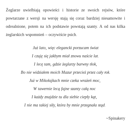
Żeglarze uwielbiają opowieści i historie ze swoich rejsów, które
powtarzane z wersji na wersję stają się coraz bardziej niesamowite i
odrealnione, potem na ich podstawie powstają szanty. A od nas kilka
żeglarskich wspomnień – oczywiście psich.
Już lato, więc elegancki porzucam świat
I czuję się jakbym miał znowu naście lat.
I lecę tam, gdzie żeglarzy barwny tłok,
Bo nie widziałem moich Mazur przecież przez cały rok.
Już w Mikołajkach mnie czeka wrażeń moc,
W tawernie lecą fajne szanty całą noc
I każdy znajdzie tu dla siebie ciepły kąt,
I nie ma takiej siły, która by mnie przegnała stąd.
~Spinakery