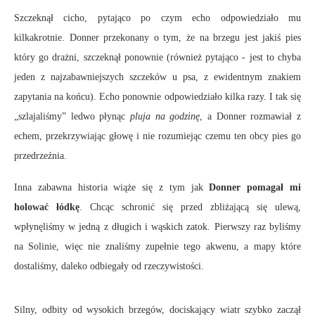
Szczeknął cicho, pytająco po czym echo odpowiedziało mu
kilkakrotnie. Donner przekonany o tym, że na brzegu jest jakiś pies
który go drażni, szczeknął ponownie (również pytająco - jest to chyba
jeden z najzabawniejszych szczeków u psa, z ewidentnym znakiem
zapytania na końcu). Echo ponownie odpowiedziało kilka razy. I tak się
„szlajaliśmy” ledwo płynąc
pluja na godzinę
, a Donner rozmawiał z
echem, przekrzywiając głowę i nie rozumiejąc czemu ten obcy pies go
przedrzeźnia.
Inna zabawna historia wiąże się z tym jak
Donner pomagał mi
holować łódkę
. Chcąc schronić się przed zbliżającą się ulewą,
wpłynęliśmy w jedną z długich i wąskich zatok. Pierwszy raz byliśmy
na Solinie, więc nie znaliśmy zupełnie tego akwenu, a mapy które
dostaliśmy, daleko odbiegały od rzeczywistości.
Silny, odbity od wysokich brzegów, dociskający wiatr szybko zaczął