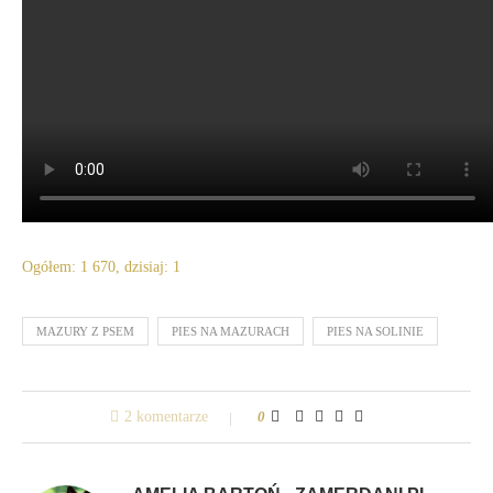
Ogółem: 1 670, dzisiaj: 1
MAZURY Z PSEM
PIES NA MAZURACH
PIES NA SOLINIE
2 komentarze
0