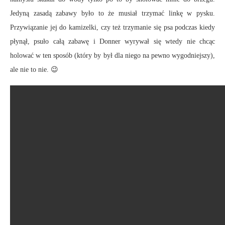
Jedyną zasadą zabawy było to że musiał trzymać linkę w pysku.
Przywiązanie jej do kamizelki, czy też trzymanie się psa podczas kiedy
płynął, psuło całą zabawę i Donner wyrywał się wtedy nie chcąc
holować w ten sposób (który by był dla niego na pewno wygodniejszy),
ale nie to nie. 😉