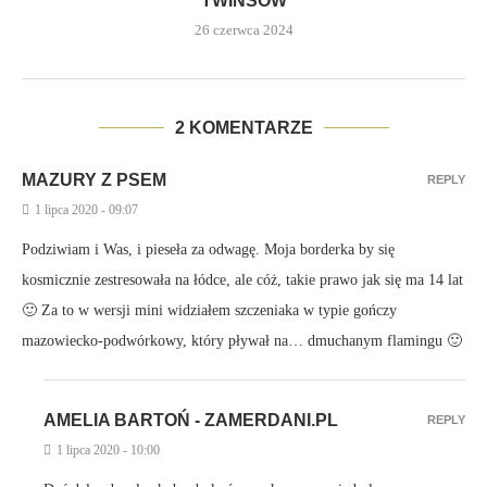
TWINSÓW
26 czerwca 2024
2 KOMENTARZE
MAZURY Z PSEM
REPLY
1 lipca 2020 - 09:07
Podziwiam i Was, i pieseła za odwagę. Moja borderka by się
kosmicznie zestresowała na łódce, ale cóż, takie prawo jak się ma 14 lat
🙂 Za to w wersji mini widziałem szczeniaka w typie gończy
mazowiecko-podwórkowy, który pływał na… dmuchanym flamingu 🙂
AMELIA BARTOŃ - ZAMERDANI.PL
REPLY
1 lipca 2020 - 10:00