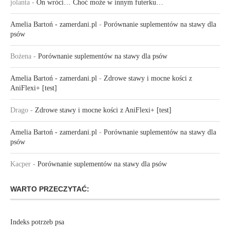
jolanta
-
On wróci… Choć może w innym futerku…
Amelia Bartoń - zamerdani.pl
-
Porównanie suplementów na stawy dla
psów
Bożena
-
Porównanie suplementów na stawy dla psów
Amelia Bartoń - zamerdani.pl
-
Zdrowe stawy i mocne kości z
AniFlexi+ [test]
Drago
-
Zdrowe stawy i mocne kości z AniFlexi+ [test]
Amelia Bartoń - zamerdani.pl
-
Porównanie suplementów na stawy dla
psów
Kacper
-
Porównanie suplementów na stawy dla psów
WARTO PRZECZYTAĆ:
Indeks potrzeb psa