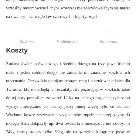
wzrósłby niesamowicie i chyba wówczas nie zdecydowałabym się nawet
na dwa psy – ze względów czasowych i logistycznych.
Badania
Profilaktyka
Akcesoria
Koszty
Zmiana dwóch psów dużego i średnio dużego na trzy (dwa średnio
małe i jeden średnio duży) nie zmieniła mi znacznie kosztów ich
utrzymania. Oczywiście pomijam rosnące ceny i poszukiwanie karm dla
Twinsów, które nie będą ich uczulały. Ale pozostając w kosztach, jakie
do tej pory ponosiłam za worek 12 kg na jednego psa, dalej tyle samo
wydaje miesięcznie, bo Twinsy jedzą mniej więcej tyle, co Donner.
Wiadome koszty wyżywienia wyglądałyby zupełnie inaczej gdyby do
mojego stada dołączyły np. dwa owczarki i miesięcznie nie szłoby mi
24kg karmy na psy tylko 36kg, ale na szczęście kilogramy psów w