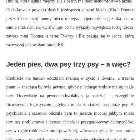
(lub ta, która ląduje między Elą i Merci ma dość niekomfortową jazdę).
Dodatkowo z powodu dwóch jeżdżących z nami klatek (Ela i Donner
jeździli bez nich) mamy nieco mniejszą pojemność bagażnika, co w
sumie i tak nam się wyrównuje, bo na wyjazdy największą torbę rzeczy
zawsze miał Donner, a teraz Twinsy i Ela pakują się w jedną, którą
zazwyczaj pakowałam samej Eli.
Jeden pies, dwa psy trzy psy – a więc?
Osobiście nie bardzo odczułam różnicę w życiu z dwoma, a trzema
psami – znacząca by była pewnie, gdyby z jednego zrobiły mi się nagle
trzy. Oczywiście na pewno odczułabym ja bardziej – szczególnie
finansowo i logistycznie, gdybym miała w stadzie trzy duże psy. A
psychicznie i czasowo odczuła bym to jeszcze mocnej jakbym miała
trzy psy problemowe i jeszcze chciała je przygotowywać do zawodów,
czy w ogóle robić coś z nimi poważniej, wówczas myślę, że przy moim
trybie pracy nie byłabym w stanie ich ogarnąć. Myślę (tak szczerze), że