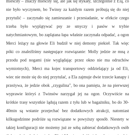
mieściły – znaczy mieściły się, ale jak się stykały, szczególnie z Elą, co
nie było wyczynem, bo Twinsy za każdym razem próbują się do niej
przytulić – zaczynało się zamieszanie i przesiadanie, w efekcie czego
trzeba było wyplątywać psy ze smyczy i pasów w trybie
natychmiastowym, bo zaplątana łapa właśnie zaczynała odpadać, a ogon
Merci leżący na głowie Eli budził w niej demony piekieł. Tak więc
póki co znaleźliśmy następujące rozwiązanie: Molly jedzie ze mną z
przodu pod nogami (nie wyglądając przez okno nie ma odruchów
wymiotnych), Merci ma kojec transportowy oddzielający ja od Eli,
wiec nie może się do niej przytulać, a Ela zajmuje dwie trzecie kanapy i
przeżywa, że jedzie obok „rzygulina”, bo ona pamięta, że na pierwszej
wyprawie któryś z Twinsów narzygał jej na ogon. Oczywiście na
krótkie trasy wszystkie lądują razem z tyłu lub w bagażniku, bo do 30-
40min są wstanie przejechać bez dodatkowych atrakcji, natomiast
kilkugodzinne podróże są rozwiązane w powyższy sposób. Niestety w
takiej konfiguracji nie możemy już ze sobą zabierać dodatkowych osób