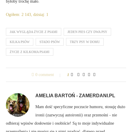
byłoby trochę mało.
Ogółem: 2 143, dzisiaj: 1
JAK WYGLĄDA ŻYCIE Z PSAMI
JEDEN PIES CZY DWA PSY
KILKA PSÓW
STADO PSÓW
TRZY PSY W DOMU
ŻYCIE Z KILKOMA PSAMI
0 comment
1
AMELIA BARTOŃ - ZAMERDANI.PL
Mam dość specyficzne poczucie humoru, stosuję dużo
ironii (zazwyczaj autoironii) oraz przenośni - nie
odbieraj wpisów dosłownie i osobiście! Są to moje indywidualne
przemyślenia i nie musisz się z nimi zgadzać, dlatego przed