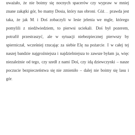
uważało, że nie boimy się nocnych spacerów czy wypraw w mniej
znane zakątki gór, bo mamy Dosia, który nas obroni. Cóż… prawda jest
taka, że jak M. i Doś zobaczyli w lesie jelenia we mgle, którego
pomylili z niedźwiedziem, to pierwsi uciekali. Doś był pozerem,
potrafił przestraszyć, ale w sytuacji niebezpiecznej pierwszy by
spierniczał, wcześniej rzucając za siebie Elę na pożarcie. I w całej tej
naszej bandzie najgroźniejsza i najdzielniejsza to zawsze byłam ja, więc
niezależnie od tego, czy szedł z nami Doś, czy idą dziewczynki – nasze
poczucie bezpieczeństwa się nie zmieniło – dalej nie boimy się lasu i
gór.