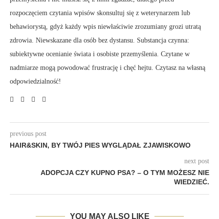
rozpoczęciem czytania wpisów skonsultuj się z weterynarzem lub
behawiorystą, gdyż każdy wpis niewłaściwie zrozumiany grozi utratą
zdrowia. Niewskazane dla osób bez dystansu. Substancja czynna:
subiektywne ocenianie świata i osobiste przemyślenia. Czytane w
nadmiarze mogą powodować frustrację i chęć hejtu. Czytasz na własną
odpowiedzialność!
previous post
HAIR&SKIN, BY TWÓJ PIES WYGLĄDAŁ ZJAWISKOWO
next post
ADOPCJA CZY KUPNO PSA? – O TYM MOŻESZ NIE
WIEDZIEĆ.
YOU MAY ALSO LIKE