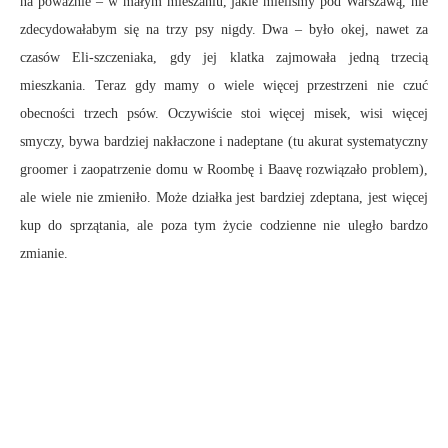
na poważnie – w małym mieszaniu, jakie mieliśmy pod Warszawą, nie
zdecydowałabym się na trzy psy nigdy. Dwa – było okej, nawet za
czasów Eli-szczeniaka, gdy jej klatka zajmowała jedną trzecią
mieszkania. Teraz gdy mamy o wiele więcej przestrzeni nie czuć
obecności trzech psów. Oczywiście stoi więcej misek, wisi więcej
smyczy, bywa bardziej nakłaczone i nadeptane (tu akurat systematyczny
groomer i zaopatrzenie domu w Roombę i Baavę rozwiązało problem),
ale wiele nie zmieniło. Może działka jest bardziej zdeptana, jest więcej
kup do sprzątania, ale poza tym życie codzienne nie uległo bardzo
zmianie.