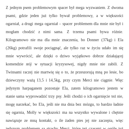
Z jednym psem problemowym spacer był mega wyzwaniem. Z dwoma
psami, gdzie jeden już tylko bywał problemowy, a w większości
ogarniał, a drugi mega ogarniał – spacer problemem dla mnie nie był i
mogłam chodzić z nimi sama. Z trzema psami bywa różnie.
Kilogramowo nie ma dla mnie znaczenia, bo Donner (37kg) i Ela
(26kg) potrafili swoje pociągnąć, ale tylko raz w życiu udało im się
mnie wywrócić, ale dzięki o dziwo wyjątkowo dobrze działającej
komendzie
stój
w sytuacji kryzysowej, nigdy mnie nie zabili. Z
Twinsami raczej nie martwię się o to, że przeszorują mną po lesie, bo
dziewczyny ważą 13,5 i 14,5kg, przy czym Merci nie ciągnie. Więc
jedynym harpaganem pozostaje Ela, zatem kilogramowo jestem w
stanie sama wyprowadzić trzy psy. Jeśli chodzi o ich ogarnięcie też nie,
mogę narzekać, bo Ela, jeśli nie ma dnia bez mózgu, to bardzo ładnie
się ogarnia, Molly w większości ma na wszystko wywalone i chętnie
nawiązuje ze mną kontakt, o ile żaden pies jej nie zaczepia, więc
jedynym problemem są strachy Merci, które też czasami w ogóle już