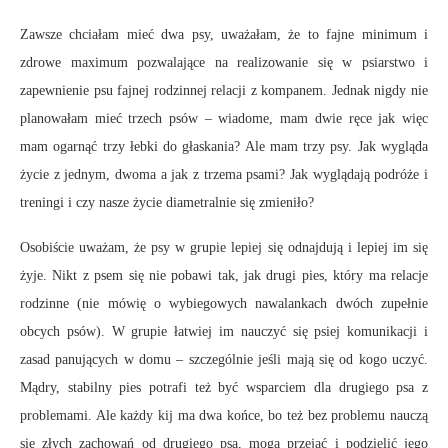
Zawsze chciałam mieć dwa psy, uważałam, że to fajne minimum i
zdrowe maximum pozwalające na realizowanie się w psiarstwo i
zapewnienie psu fajnej rodzinnej relacji z kompanem. Jednak nigdy nie
planowałam mieć trzech psów – wiadome, mam dwie ręce jak więc
mam ogarnąć trzy łebki do głaskania? Ale mam trzy psy. Jak wygląda
życie z jednym, dwoma a jak z trzema psami? Jak wyglądają podróże i
treningi i czy nasze życie diametralnie się zmieniło?
Osobiście uważam, że psy w grupie lepiej się odnajdują i lepiej im się
żyje. Nikt z psem się nie pobawi tak, jak drugi pies, który ma relacje
rodzinne (nie mówię o wybiegowych nawalankach dwóch zupełnie
obcych psów). W grupie łatwiej im nauczyć się psiej komunikacji i
zasad panujących w domu – szczególnie jeśli mają się od kogo uczyć.
Mądry, stabilny pies potrafi też być wsparciem dla drugiego psa z
problemami. Ale każdy kij ma dwa końce, bo też bez problemu nauczą
się złych zachowań od drugiego psa, mogą przejąć i podzielić jego