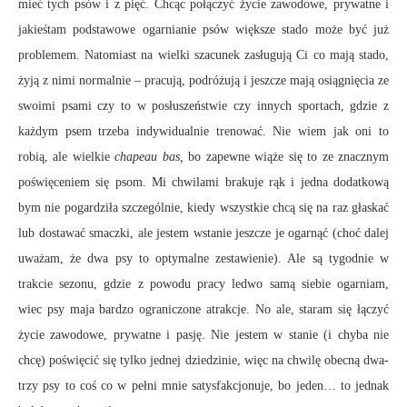
mieć tych psów i z pięć. Chcąc połączyć życie zawodowe, prywatne i
jakieśtam podstawowe ogarnianie psów większe stado może być już
problemem. Natomiast na wielki szacunek zasługują Ci co mają stado,
żyją z nimi normalnie – pracują, podróżują i jeszcze mają osiągnięcia ze
swoimi psami czy to w posłuszeństwie czy innych sportach, gdzie z
każdym psem trzeba indywidualnie trenować. Nie wiem jak oni to
robią, ale wielkie
chapeau bas,
bo zapewne wiąże się to ze znacznym
poświęceniem się psom. Mi chwilami brakuje rąk i jedna dodatkową
bym nie pogardziła szczególnie, kiedy wszystkie chcą się na raz głaskać
lub dostawać smaczki, ale jestem wstanie jeszcze je ogarnąć (choć dalej
uważam, że dwa psy to optymalne zestawienie). Ale są tygodnie w
trakcie sezonu, gdzie z powodu pracy ledwo samą siebie ogarniam,
wiec psy maja bardzo ograniczone atrakcje. No ale, staram się łączyć
życie zawodowe, prywatne i pasję. Nie jestem w stanie (i chyba nie
chcę) poświęcić się tylko jednej dziedzinie, więc na chwilę obecną dwa-
trzy psy to coś co w pełni mnie satysfakcjonuje, bo jeden… to jednak