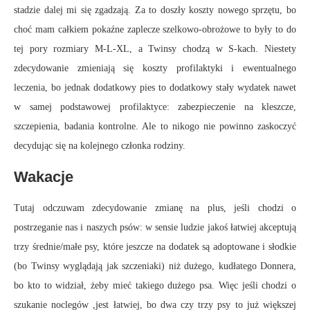
stadzie dalej mi się zgadzają. Za to doszły koszty nowego sprzętu, bo
choć mam całkiem pokaźne zaplecze szelkowo-obrożowe to były to do
tej pory rozmiary M-L-XL, a Twinsy chodzą w S-kach. Niestety
zdecydowanie zmieniają się koszty profilaktyki i ewentualnego
leczenia, bo jednak dodatkowy pies to dodatkowy stały wydatek nawet
w samej podstawowej profilaktyce: zabezpieczenie na kleszcze,
szczepienia, badania kontrolne. Ale to nikogo nie powinno zaskoczyć
decydując się na kolejnego członka rodziny.
Wakacje
Tutaj odczuwam zdecydowanie zmianę na plus, jeśli chodzi o
postrzeganie nas i naszych psów: w sensie ludzie jakoś łatwiej akceptują
trzy średnie/małe psy, które jeszcze na dodatek są adoptowane i słodkie
(bo Twinsy wyglądają jak szczeniaki) niż dużego, kudłatego Donnera,
bo kto to widział, żeby mieć takiego dużego psa. Więc jeśli chodzi o
szukanie noclegów ,jest łatwiej, bo dwa czy trzy psy to już większej