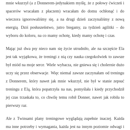
mnie wkurzył (a z Donnerem-jedynakiem myślę, że z połowy ćwiczeń i
spacerów wracałam z płaczem) wracałam do domu ochłonąć i do
wieczora ignorowaliśmy się, a na drugi dzień zaczynaliśmy z nową
energią. Dziś posłuszeństwo, jutro biegamy, za tydzień agilitki – do
wyboru do koloru, na co mamy ochotę, kiedy mamy ochotę i czas.
Mając już dwa psy nieco nam się życie utrudniło, ale na szczęście Ela
jest tak wyjątkowa, że treningi z nią czy nauka czegokolwiek to zawsze
był miód na moje serce. Wiele wybacza, nie gniewa się i cholernie dużo
uczy się przez obserwacje. Więc niemal zawsze zaczynałam od treningu
z Donnerem, który nawet jak mnie wkurzył, nie był w stanie zepsuć
treningu z Elą, która popatrzyła na nas, pomyślała i kiedy przychodził
jej czas trzaskała to, co chwilę temu robił Donner, nawet jak robiła to
pierwszy raz.
Ale z Twinsami plany treningowe wyglądają zupełnie inaczej. Każda
ma inne potrzeby i wymagania, każda jest na innym poziomie odwagi i