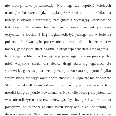
nie zrobię, tylko je zestresuję. Nie mogę też odpuścić kolejnych
treningów, bo reszcie będzie przykro, że z nimi nic nie porobiłam, a
teriery są okropnie zazdrosne, pamiętliwe i wymagają uczciwości w
traktowaniu. Wplecenie też treningu w spacer nie jest już takie
oczywiste. Z Dosiem i Elą mogłam odłożyć jednego psa w lesie na
polance lub równolegle pracowanie z dwoma (np. chodzenie przy
nodze), gdzie jeden super ogarnia, a drugi super się stara i też ogarnia –
to nie był problem. W konfiguracji jeden ogarnia i się popisuje, by
mieć wszystkie smaki dla siebie, drugi stara się ogarniać, ale
środowisko go stresuje, a trzeci poza ogrodem stara się ogarniać tylko
wtedy, kiedy ma wyjątkowo dobre emocje i nikogo nie ma w obrębie
5km, przy dodatkowym założeniu, że masz tylko dwie ręce, a trzy
mordki jest praktycznie niewykonalne. Na chwilę obecną, nie jestem też
w stanie odłożyć na spacerze dziewczyn, by chwilę z każdą z osobna
poćwiczyć, bo to trochę za dużo stresu, który odbije się i na treningu i
dalszym spacerze. Na szczęście mam możliwość trenowania z nimi w