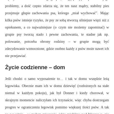
problemy, a dość często zdarza się, że ten nasz mądry, stabilny pies
przejmuje głupie zachowania psa, którego „miał wychować”. Mając
kilka psów istnieje ryzyko, że psy ze sobą stworzą silniejsze więzi niż z
opiekunem, a co najważniejsze (o czym nie możemy zapominać) w
grupie psy tworzą stado i pewne zachowania, te stadne jak np.
polowanie, potrzeba obrony rodziny – w grupie mogą być
zdecydowanie wzmocnione, gdzie osobno każdy z psów może nawet ich
nie przejawiać.
Życie codzienne – dom
Jeśli chodzi o samo wyposażenie to… i tak w domu wszędzie leżą
legowiska. Obecnie mam ich w domu dziewięć (rozłożonych na stałe
niemal w każdym pokoju), jak był Donner i kiedy chorował, w
skrajnym momencie naliczyłam ich trzynaście, więc chyba dostrzegam
progres w ograniczeniu legowisk pomimo większej ilości psów. A tak