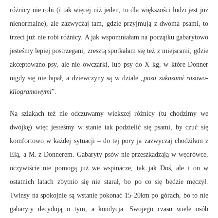
różnicy nie robi (i tak więcej niż jeden, to dla większości ludzi jest już
nienormalne), ale zazwyczaj tam, gdzie przyjmują z dwoma psami, to
trzeci już nie robi różnicy. A jak wspomniałam na początku gabarytowo
jesteśmy lepiej postrzegani, zresztą spotkałam się też z miejscami, gdzie
akceptowano psy, ale nie owczarki, lub psy do X kg, w które Donner
nigdy się nie łapał, a dziewczyny są w dziale „
poza zakazami rasowo-
kliogramowymi
”.
Na szlakach też nie odczuwamy większej różnicy (tu chodzimy we
dwójkę) więc jesteśmy w stanie tak podzielić się psami, by czuć się
komfortowo w każdej sytuacji – do tej pory ja zazwyczaj chodziłam z
Elą, a M. z Donnerem. Gabaryty psów nie przeszkadzają w wędrówce,
oczywiście nie pomogą już we wspinacze, tak jak Doś, ale i on w
ostatnich latach zbytnio się nie starał, bo po co się będzie męczył.
Twinsy na spokojnie są wstanie pokonać 15-20km po górach, bo to nie
gabaryty decydują o tym, a kondycja. Swojego czasu wiele osób