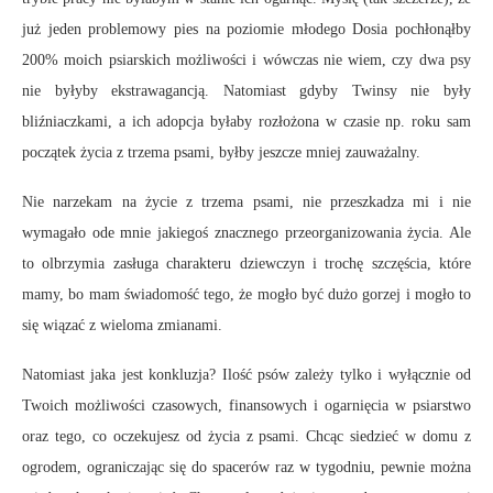
już jeden problemowy pies na poziomie młodego Dosia pochłonąłby
200% moich psiarskich możliwości i wówczas nie wiem, czy dwa psy
nie byłyby ekstrawagancją. Natomiast gdyby Twinsy nie były
bliźniaczkami, a ich adopcja byłaby rozłożona w czasie np. roku sam
początek życia z trzema psami, byłby jeszcze mniej zauważalny.
Nie narzekam na życie z trzema psami, nie przeszkadza mi i nie
wymagało ode mnie jakiegoś znacznego przeorganizowania życia. Ale
to olbrzymia zasługa charakteru dziewczyn i trochę szczęścia, które
mamy, bo mam świadomość tego, że mogło być dużo gorzej i mogło to
się wiązać z wieloma zmianami.
Natomiast jaka jest konkluzja? Ilość psów zależy tylko i wyłącznie od
Twoich możliwości czasowych, finansowych i ogarnięcia w psiarstwo
oraz tego, co oczekujesz od życia z psami. Chcąc siedzieć w domu z
ogrodem, ograniczając się do spacerów raz w tygodniu, pewnie można