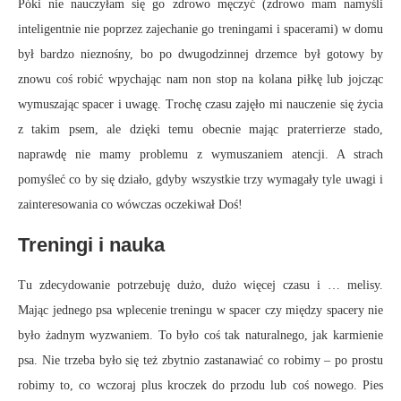
Póki nie nauczyłam się go zdrowo męczyć (zdrowo mam namyśli
inteligentnie nie poprzez zajechanie go treningami i spacerami) w domu
był bardzo nieznośny, bo po dwugodzinnej drzemce był gotowy by
znowu coś robić wpychając nam non stop na kolana piłkę lub jojcząc
wymuszając spacer i uwagę. Trochę czasu zajęło mi nauczenie się życia
z takim psem, ale dzięki temu obecnie mając praterrierze stado,
naprawdę nie mamy problemu z wymuszaniem atencji. A strach
pomyśleć co by się działo, gdyby wszystkie trzy wymagały tyle uwagi i
zainteresowania co wówczas oczekiwał Doś!
Treningi i nauka
Tu zdecydowanie potrzebuję dużo, dużo więcej czasu i … melisy.
Mając jednego psa wplecenie treningu w spacer czy między spacery nie
było żadnym wyzwaniem. To było coś tak naturalnego, jak karmienie
psa. Nie trzeba było się też zbytnio zastanawiać co robimy – po prostu
robimy to, co wczoraj plus kroczek do przodu lub coś nowego. Pies