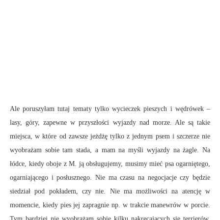
Ale poruszyłam tutaj tematy tylko wycieczek pieszych i wędrówek –
lasy, góry, zapewne w przyszłości wyjazdy nad morze. Ale są takie
miejsca, w które od zawsze jeżdżę tylko z jednym psem i szczerze nie
wyobrażam sobie tam stada, a mam na myśli wyjazdy na żagle. Na
łódce, kiedy oboje z M. ją obsługujemy, musimy mieć psa ogarniętego,
ogarniającego i posłusznego. Nie ma czasu na negocjacje czy będzie
siedział pod pokładem, czy nie. Nie ma możliwości na atencję w
momencie, kiedy pies jej zapragnie np. w trakcie manewrów w porcie.
Tym bardziej nie wyobrażam sobie kilku nakręcających się terrierów,