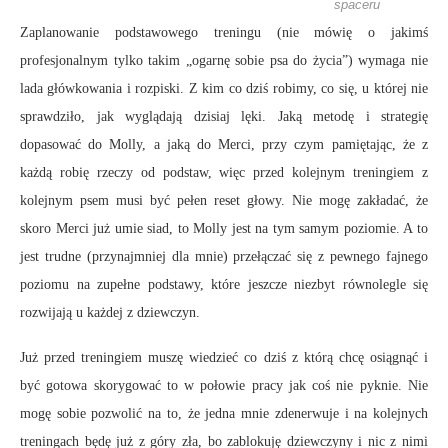
spaceru
Zaplanowanie podstawowego treningu (nie mówię o jakimś
profesjonalnym tylko takim „ogarnę sobie psa do życia”) wymaga nie
lada główkowania i rozpiski. Z kim co dziś robimy, co się, u której nie
sprawdziło, jak wyglądają dzisiaj lęki. Jaką metodę i strategię
dopasować do Molly, a jaką do Merci, przy czym pamiętając, że z
każdą robię rzeczy od podstaw, więc przed kolejnym treningiem z
kolejnym psem musi być pełen reset głowy. Nie mogę zakładać, że
skoro Merci już umie siad, to Molly jest na tym samym poziomie. A to
jest trudne (przynajmniej dla mnie) przełączać się z pewnego fajnego
poziomu na zupełne podstawy, które jeszcze niezbyt równolegle się
rozwijają u każdej z dziewczyn.
Już przed treningiem muszę wiedzieć co dziś z którą chcę osiągnąć i
być gotowa skorygować to w połowie pracy jak coś nie pyknie. Nie
mogę sobie pozwolić na to, że jedna mnie zdenerwuje i na kolejnych
treningach będę już z góry zła, bo zablokuję dziewczyny i nic z nimi