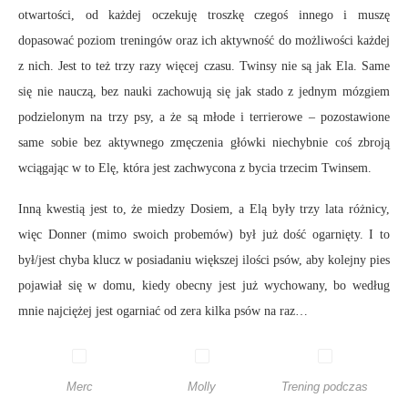
otwartości, od każdej oczekuję troszkę czegoś innego i muszę
dopasować poziom treningów oraz ich aktywność do możliwości każdej
z nich. Jest to też trzy razy więcej czasu. Twinsy nie są jak Ela. Same
się nie nauczą, bez nauki zachowują się jak stado z jednym mózgiem
podzielonym na trzy psy, a że są młode i terrierowe – pozostawione
same sobie bez aktywnego zmęczenia główki niechybnie coś zbroją
wciągając w to Elę, która jest zachwycona z bycia trzecim Twinsem.
Inną kwestią jest to, że miedzy Dosiem, a Elą były trzy lata różnicy,
więc Donner (mimo swoich probemów) był już dość ogarnięty. I to
był/jest chyba klucz w posiadaniu większej ilości psów, aby kolejny pies
pojawiał się w domu, kiedy obecny jest już wychowany, bo według
mnie najciężej jest ogarniać od zera kilka psów na raz…
Merc
Molly
Trening podczas