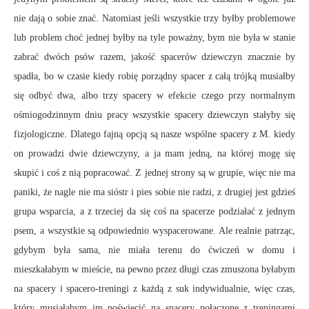
nie dają o sobie znać. Natomiast jeśli wszystkie trzy byłby problemowe
lub problem choć jednej byłby na tyle poważny, bym nie była w stanie
zabrać dwóch psów razem, jakość spacerów dziewczyn znacznie by
spadła, bo w czasie kiedy robię porządny spacer z całą trójką musiałby
się odbyć dwa, albo trzy spacery w efekcie czego przy normalnym
ośmiogodzinnym dniu pracy wszystkie spacery dziewczyn stałyby się
fizjologiczne. Dlatego fajną opcją są nasze wspólne spacery z M. kiedy
on prowadzi dwie dziewczyny, a ja mam jedną, na której mogę się
skupić i coś z nią popracować. Z jednej strony są w grupie, więc nie ma
paniki, że nagle nie ma sióstr i pies sobie nie radzi, z drugiej jest gdzieś
grupa wsparcia, a z trzeciej da się coś na spacerze podziałać z jednym
psem, a wszystkie są odpowiednio wyspacerowane. Ale realnie patrząc,
gdybym była sama, nie miała terenu do ćwiczeń w domu i
mieszkałabym w mieście, na pewno przez długi czas zmuszona byłabym
na spacery i spacero-treningi z każdą z suk indywidualnie, więc czas,
który musiałabym im poświęcić na spacery połączone z treningami