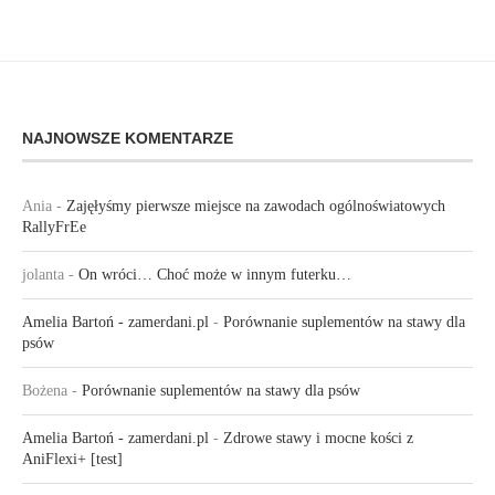
NAJNOWSZE KOMENTARZE
Ania
-
Zajęłyśmy pierwsze miejsce na zawodach ogólnoświatowych
RallyFrEe
jolanta
-
On wróci… Choć może w innym futerku…
Amelia Bartoń - zamerdani.pl
-
Porównanie suplementów na stawy dla
psów
Bożena
-
Porównanie suplementów na stawy dla psów
Amelia Bartoń - zamerdani.pl
-
Zdrowe stawy i mocne kości z
AniFlexi+ [test]