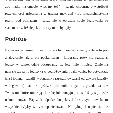
„bo matka ma emocje, więc my też” – już nie wspomną o wątpliwej
przyjemności mieszkania z trzema mokrymi (lub niedoschniętymi)
psami pod pokładem – także nie wyobrażam sobie żeglowania ze
stadem, niezależnie jak duże czy małe by były.
Podróże
Na szczęście pomimo trzech psów obyło się bez zmiany auta – tu jest
analogicznie jak w przypadku karm – kilogramy psów się zgadzają,
jednak w samochodzie odczuwamy, że jest mniej miejsca. Zmieniła
nam się też sama logistyka w podróżowaniu i pakowaniu, bo dotychczas
Ela i Donner jeździli w bagażniku (zresztą owczarki od zawsze jeździły
w bagażniku), sama Ela jeździła pod moimi nogami z przodu, za to z
Twinsami, które miewają chorobę lokomocyjną, musieliśmy się nieźle
nakombinować. Bagażnik odpadał, bo jakby któraś zwymiotowała, to
wszystkie byłyby w tym opanierowane. Na tylnej kanapie się nie