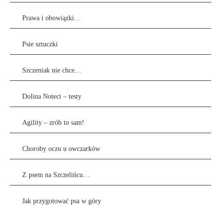
Prawa i obowiązki…
Psie sztuczki
Szczeniak nie chce…
Dolina Noteci – testy
Agility – zrób to sam!
Choroby oczu u owczarków
Z psem na Szczelińcu…
Jak przygotować psa w góry