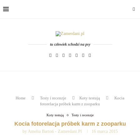
tu człowiek schodzi na psy
Home
Testy i recenzje
Koty testują
Kocia
fotorelacja próbek karm z zooparku
Koty testują
Testy i recenzje
Kocia fotorelacja próbek karm z zooparku
by
Amelia Bartoń - Zamerdani.pl
16 marca 2015