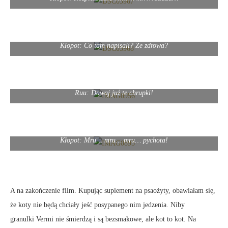
Kłopot: Co tam napisali? Że zdrowa?
Ruu: Dawaj już te chrupki!
Kłopot: Mru… mru… mru… pychota!
A na zakończenie film. Kupując suplement na psaożyty, obawiałam się,
że koty nie będą chciały jeść posypanego nim jedzenia. Niby
granulki Vermi nie śmierdzą i są bezsmakowe, ale kot to kot. Na