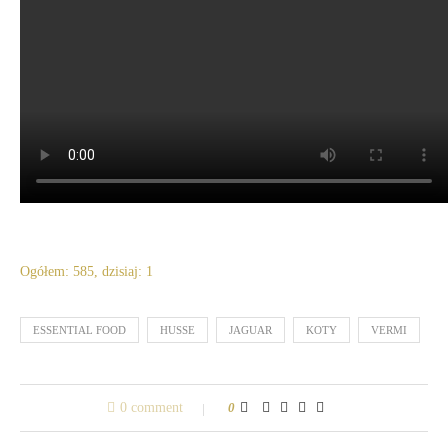
Ogółem: 585, dzisiaj: 1
ESSENTIAL FOOD
HUSSE
JAGUAR
KOTY
VERMI
0 comment
0