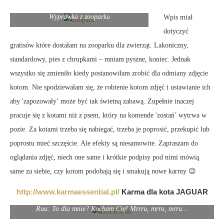
Wyprawka z zooparku
Wpis miał
dotyczyć
gratisów które dostałam na zooparku dla zwierząt. Lakoniczny,
standardowy, pies z chrupkami – mniam pyszne, koniec. Jednak
wszystko się zmieniło kiedy postanowiłam zrobić dla odmiany zdjęcie
kotom. Nie spodziewałam się, że robienie kotom zdjęć i ustawianie ich
aby 'zapozowały’ może być tak świetną zabawą. Zupełnie inaczej
pracuje się z kotami niż z psem, który na komende 'zostań’ wytrwa w
pozie. Za kotami trzeba się nabiegać, trzeba je poprosić, przekupić lub
poprostu mieć szczęście. Ale efekty są niesamowite. Zapraszam do
oglądania zdjęć, niech one same i krótkie podpisy pod nimi mówią
same za siebie, czy kotom podobają się i smakują nowe karmy 😉
http://www.karmaessential.pl/
Karma dla kota JAGUAR
Ruu: To dla mnie? Kocham Cię! Mrrru, mrru, mrru…