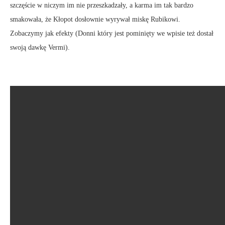
szczęście w niczym im nie przeszkadzały, a karma im tak bardzo
smakowała, że Kłopot dosłownie wyrywał miskę Rubikowi.
Zobaczymy jak efekty (Donni który jest pominięty we wpisie też dostał
swoją dawkę Vermi).