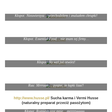
Kłopot: Nieuwierzysz… przechodziłem i znalazłem chrupki!
Kłopot: Essential Food… nie znam tej firmy…
Kłopot: No weź już otwórz!
Ruu: Mrrruuu…. pyszne, że łapki lizać!
http://www.husse.pl/
Sucha karma i Vermi Husse
(naturalny preparat przeciż pasożytom)
Kłopot: Rozpieszczasz mnie… mrrrrruuuuu…