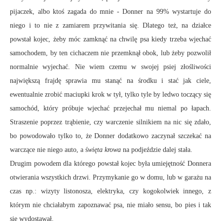
pijaczek, albo ktoś zagada do mnie - Donner na 99% wystartuje do
niego i to nie z zamiarem przywitania się. Dlatego też, na działce
powstał kojec, żeby móc zamknąć na chwilę psa kiedy trzeba wjechać
samochodem, by ten cichaczem nie przemknął obok, lub żeby pozwolił
normalnie wyjechać. Nie wiem czemu w swojej psiej złośliwości
największą frajdę sprawia mu stanąć na środku i stać jak ciele,
ewentualnie zrobić maciupki krok w tył, tylko tyle by ledwo toczący się
samochód, który próbuje wjechać przejechał mu niemal po łapach.
Straszenie poprzez trąbienie, czy warczenie silnikiem na nic się zdało,
bo powodowało tylko to, że Donner dodatkowo zaczynał szczekać na
warczące nie niego auto, a ś
więta krowa
na podjeździe dalej stała.
Drugim powodem dla którego powstał kojec była umiejętność Donnera
otwierania wszystkich drzwi. Przymykanie go w domu, lub w garażu na
czas np.: wizyty listonosza, elektryka, czy kogokolwiek innego, z
którym nie chciałabym zapoznawać psa, nie miało sensu, bo pies i tak
się wydostawał.