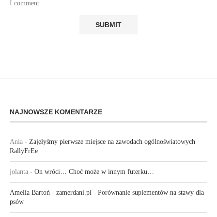
I comment.
NAJNOWSZE KOMENTARZE
Ania
-
Zajęłyśmy pierwsze miejsce na zawodach ogólnoświatowych
RallyFrEe
jolanta
-
On wróci… Choć może w innym futerku…
Amelia Bartoń - zamerdani.pl
-
Porównanie suplementów na stawy dla
psów