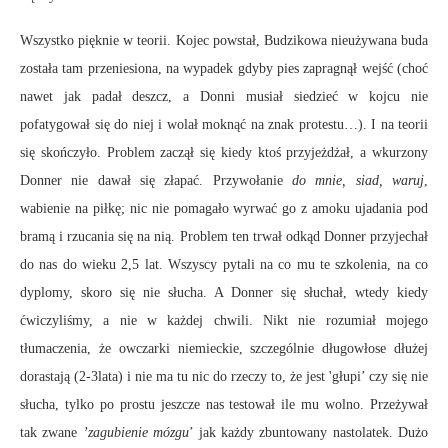
Wszystko pięknie w teorii. Kojec powstał, Budzikowa nieużywana buda
została tam przeniesiona, na wypadek gdyby pies zapragnął wejść (choć
nawet jak padał deszcz, a Donni musiał siedzieć w kojcu nie
pofatygował się do niej i wolał moknąć na znak protestu…). I na teorii
się skończyło. Problem zaczął się kiedy ktoś przyjeżdżał, a wkurzony
Donner nie dawał się złapać. Przywołanie
do mnie, siad, waruj
,
wabienie na piłkę; nic nie pomagało wyrwać go z amoku ujadania pod
bramą i rzucania się na nią. Problem ten trwał odkąd Donner przyjechał
do nas do wieku 2,5 lat. Wszyscy pytali na co mu te szkolenia, na co
dyplomy, skoro się nie słucha. A Donner się słuchał, wtedy kiedy
ćwiczyliśmy, a nie w każdej chwili. Nikt nie rozumiał mojego
tłumaczenia, że owczarki niemieckie, szczególnie długowłose dłużej
dorastają (2-3lata) i nie ma tu nic do rzeczy to, że jest 'głupi’ czy się nie
słucha, tylko po prostu jeszcze nas testował ile mu wolno. Przeżywał
tak zwane
’zagubienie mózgu
’ jak każdy zbuntowany nastolatek. Dużo