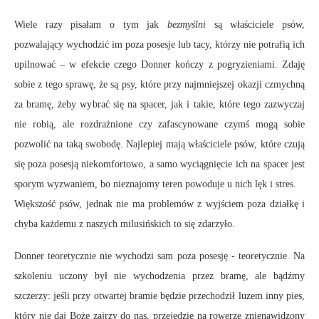
Wiele razy pisałam o tym jak
bezmyślni
są właściciele psów,
pozwalający wychodzić im poza posesje lub tacy, którzy nie potrafią ich
upilnować – w efekcie czego Donner kończy z pogryzieniami. Zdaję
sobie z tego sprawę, że są psy, które przy najmniejszej okazji czmychną
za bramę, żeby wybrać się na spacer, jak i takie, które tego zazwyczaj
nie robią, ale rozdrażnione czy zafascynowane czymś mogą sobie
pozwolić na taką swobodę. Najlepiej mają właściciele psów, które czują
się poza posesją niekomfortowo, a samo wyciągnięcie ich na spacer jest
sporym wyzwaniem, bo nieznajomy teren powoduje u nich lęk i stres.
Większość psów, jednak nie ma problemów z wyjściem poza działkę i
chyba każdemu z naszych milusińskich to się zdarzyło.
Donner teoretycznie nie wychodzi sam poza posesję - teoretycznie. Na
szkoleniu uczony był nie wychodzenia przez bramę, ale bądźmy
szczerzy: jeśli przy otwartej bramie będzie przechodził luzem inny pies,
który nie daj Boże zajrzy do nas, przejedzie na rowerze znienawidzony