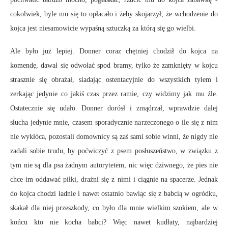
cokolwiek, byle mu się to opłacało i żeby skojarzył, że wchodzenie do
kojca jest niesamowicie wypaśną sztuczką za którą się go wielbi.
Ale było już lepiej. Donner coraz chętniej chodził do kojca na
komendę, dawał się odwołać spod bramy, tylko że zamknięty w kojcu
strasznie się obrażał, siadając ostentacyjnie do wszystkich tyłem i
zerkając jedynie co jakiś czas przez ramie, czy widzimy jak mu źle.
Ostatecznie się udało. Donner dorósł i zmądrzał, wprawdzie dalej
słucha jedynie mnie, czasem sporadycznie narzeczonego o ile się z nim
nie wykłóca, pozostali domownicy są zaś sami sobie winni, że nigdy nie
zadali sobie trudu, by poćwiczyć z psem posłuszeństwo, w związku z
tym nie są dla psa żadnym autorytetem, nic więc dziwnego, że pies nie
chce im oddawać piłki, drażni się z nimi i ciągnie na spacerze. Jednak
do kojca chodzi ładnie i nawet ostatnio bawiąc się z babcią w ogródku,
skakał dla niej przeszkody, co było dla mnie wielkim szokiem, ale w
końcu kto nie kocha babci? Więc nawet kudłaty, najbardziej