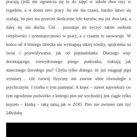
pracują (jeśli nie ogranicza się to do zajęć w szkole dwa razy w
tygodniu, a w domu zero pracy ,bo nie ma czasu), bardzo łatwo się
zrażają, bo pies ma przecież skończone tyle kursów, ma już dwa lata, a
dalej się nie słucha. Cóż… pozostaje mi życzyć takim osobom
cierpliwości i systematyczności w pracy, a z czasem to zaowocuje. W
końcu od 4 letniego dziecka nie wymagają takiej wiedzy, spojrzenia na
świat i przewidywania, jak od piętnastolatka. Dlaczego więc
dorastającego, rozwydrzonego psiego podrostka, traktują jak
statecznego dorosłego psa? Chyba tylko dlatego, że już osiągnął jego
wymiary… cóż rozwój fizyczny nie zawsze idzie równolegle z
psychicznym. I trzeba o tym pamiętać. A kojec – nawet najwiekszy (w
tym ogrodzone podwórko z którego pies nie wychodzi) jest ciągle tylko
kojcem – klatką – taką samą jak w ZOO. Pies nie owinien tam żyć
24h/dobę.