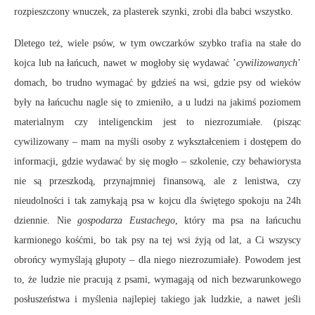
rozpieszczony wnuczek, za plasterek szynki, zrobi dla babci wszystko.
Dletego też, wiele psów, w tym owczarków szybko trafia na stałe do
kojca lub na łańcuch, nawet w mogłoby się wydawać ’
cywilizowanych
’
domach, bo trudno wymagać by gdzieś na wsi, gdzie psy od wieków
były na łańcuchu nagle się to zmieniło, a u ludzi na jakimś poziomem
materialnym czy inteligenckim jest to niezrozumiałe. (pisząc
cywilizowany – mam na myśli osoby z wykształceniem i dostępem do
informacji, gdzie wydawać by się mogło – szkolenie, czy behawiorysta
nie są przeszkodą, przynajmniej finansową, ale z lenistwa, czy
nieudolności i tak zamykają psa w kojcu dla świętego spokoju na 24h
dziennie. Nie
gospodarza Eustachego
, który ma psa na łańcuchu
karmionego kośćmi, bo tak psy na tej wsi żyją od lat, a Ci wszyscy
obrońcy wymyślają głupoty – dla niego niezrozumiałe). Powodem jest
to, że ludzie nie pracują z psami, wymagają od nich bezwarunkowego
posłuszeństwa i myślenia najlepiej takiego jak ludzkie, a nawet jeśli