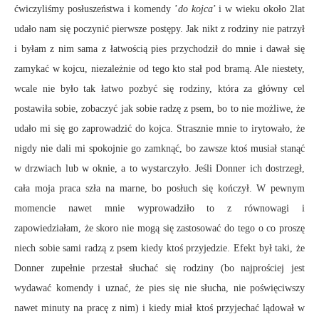
ćwiczyliśmy posłuszeństwa i komendy ’
do kojca
’ i w wieku około 2lat
udało nam się poczynić pierwsze postępy. Jak nikt z rodziny nie patrzył
i byłam z nim sama z łatwością pies przychodził do mnie i dawał się
zamykać w kojcu, niezależnie od tego kto stał pod bramą. Ale niestety,
wcale nie było tak łatwo pozbyć się rodziny, która za główny cel
postawiła sobie, zobaczyć jak sobie radzę z psem, bo to nie możliwe, że
udało mi się go zaprowadzić do kojca. Strasznie mnie to irytowało, że
nigdy nie dali mi spokojnie go zamknąć, bo zawsze ktoś musiał stanąć
w drzwiach lub w oknie, a to wystarczyło. Jeśli Donner ich dostrzegł,
cała moja praca szła na marne, bo posłuch się kończył. W pewnym
momencie nawet mnie wyprowadziło to z równowagi i
zapowiedziałam, że skoro nie mogą się zastosować do tego o co proszę
niech sobie sami radzą z psem kiedy ktoś przyjedzie. Efekt był taki, że
Donner zupełnie przestał słuchać się rodziny (bo najprościej jest
wydawać komendy i uznać, że pies się nie słucha, nie poświęciwszy
nawet minuty na pracę z nim) i kiedy miał ktoś przyjechać lądował w