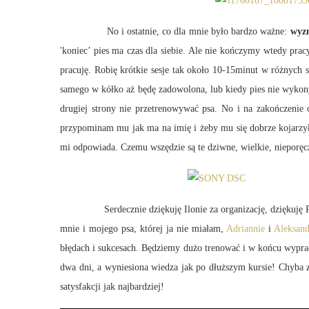
No i ostatnie, co dla mnie było bardzo ważne:
wyzn
'koniec’ pies ma czas dla siebie. Ale nie kończymy wtedy pracy
pracuję. Robię krótkie sesje tak około 10-15minut w różnych 
samego w kółko aż będę zadowolona, lub kiedy pies nie wykony
drugiej strony nie przetrenowywać psa. No i na zakończenie 
przypominam mu jak ma na imię i żeby mu się dobrze kojarzyło
mi odpowiada. Czemu wszędzie są te dziwne, wielkie, nieporęcz
Serdecznie dziękuję Ilonie za organizację, dziękuję Pauli z
mnie i mojego psa, której ja nie miałam,
Adriannie
i
Aleksand
błędach i sukcesach. Będziemy dużo trenować i w końcu wyprac
dwa dni, a wyniesiona wiedza jak po dłuższym kursie! Chyba z
satysfakcji jak najbardziej!