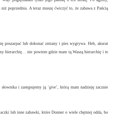
za niż poprzednia. A teraz muszę ćwiczyć to, że zabawa z Pańcią
się poszarpać lub dokonać zmiany i pies wygrywa. Heh, akurat
my hierarchię… nie powiem gdzie mam tą Waszą hierarchię i te
słownika i zastępujemy ją ’
give
’, którą mam nadzieję zacznie
aczki lub inne zabawki, które Donner o wiele chętniej odda, bo