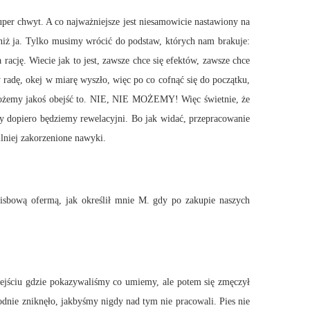
r chwyt. A co najważniejsze jest niesamowicie nastawiony na
j niż ja. Tylko musimy wrócić do podstaw, których nam brakuje:
rację. Wiecie jak to jest, zawsze chce się efektów, zawsze chce
y radę, okej w miarę wyszło, więc po co cofnąć się do początku,
 możemy jakoś obejść to. NIE, NIE MOŻEMY! Więc świetnie, że
my dopiero będziemy rewelacyjni. Bo jak widać, przepracowanie
silniej zakorzenione nawyki.
wą ofermą, jak określił mnie M. gdy po zakupie naszych
wejściu gdzie pokazywaliśmy co umiemy, ale potem się zmęczył
odnie zniknęło, jakbyśmy nigdy nad tym nie pracowali. Pies nie