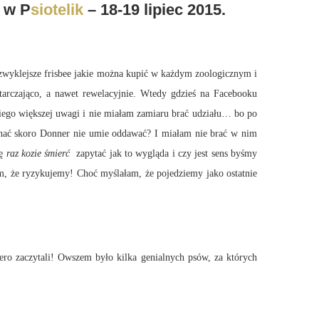
w P
siotelik
– 18-19 lipiec 2015.
yklejsze frisbee jakie można kupić w każdym zoologicznym i
arczająco, a nawet rewelacyjnie. Wtedy gdzieś na Facebooku
niego większej uwagi i nie miałam zamiaru brać udziału… bo po
echać skoro Donner nie umie oddawać? I miałam nie brać w nim
lę
raz kozie śmierć
zapytać jak to wygląda i czy jest sens byśmy
łam, że ryzykujemy! Choć myślałam, że pojedziemy jako ostatnie
zaczytali! Owszem było kilka genialnych psów, za których