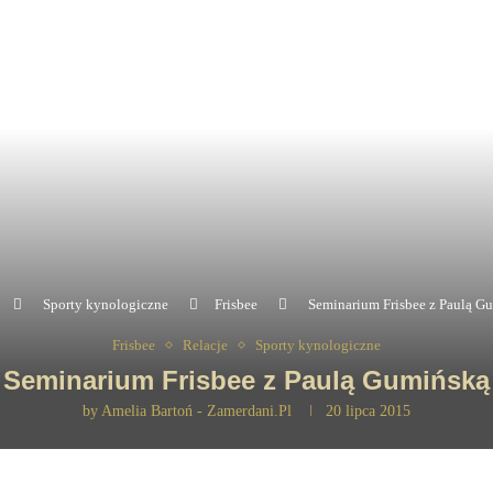
Sporty kynologiczne
Frisbee
Seminarium Frisbee z Paulą G
Frisbee
Relacje
Sporty kynologiczne
Seminarium Frisbee z Paulą Gumińską
by
Amelia Bartoń - Zamerdani.pl
20 lipca 2015