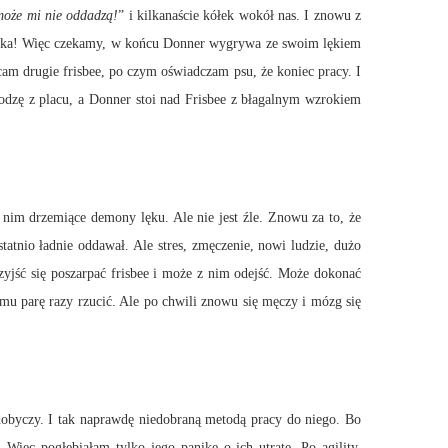
może mi nie oddadzą!
” i kilkanaście kółek wokół nas. I znowu z
ika! Więc czekamy, w końcu Donner wygrywa ze swoim lękiem
ucam drugie frisbee, po czym oświadczam psu, że koniec pracy. I
hodzę z placu, a Donner stoi nad Frisbee z błagalnym wzrokiem
 drzemiące demony lęku. Ale nie jest źle. Znowu za to, że
statnio ładnie oddawał. Ale stres, zmęczenie, nowi ludzie, dużo
zyjść się poszarpać frisbee i może z nim odejść. Może dokonać
u parę razy rzucić. Ale po chwili znowu się męczy i mózg się
zdobyczy. I tak naprawdę niedobraną metodą pracy do niego. Bo
Więc pogłębiałam tylko jego panikę o ich utratę. Po agility,