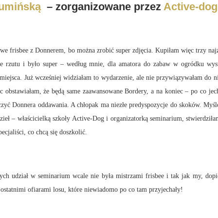
Gumińską
– zorganizowane przez
Active-dog
sbee z Donnerem, bo można zrobić super zdjęcia. Kupiłam więc trzy najzw
ce rzutu i było super – według mnie, dla amatora do zabaw w ogródku wyst
 miejsca. Już wcześniej widziałam to wydarzenie, ale nie przywiązywałam do 
ięc obstawiałam, że będą same zaawansowane Bordery, a na koniec – po co j
nauczyć Donnera oddawania. A chłopak ma niezłe predyspozycje do skoków. Myś
Kozieł – właścicielką szkoły Active-Dog i organizatorką seminarium, stwierdzi
cjaliści, co chcą się doszkolić.
w seminarium wcale nie była mistrzami frisbee i tak jak my, dopiero 
 ostatnimi ofiarami losu, które niewiadomo po co tam przyjechały!