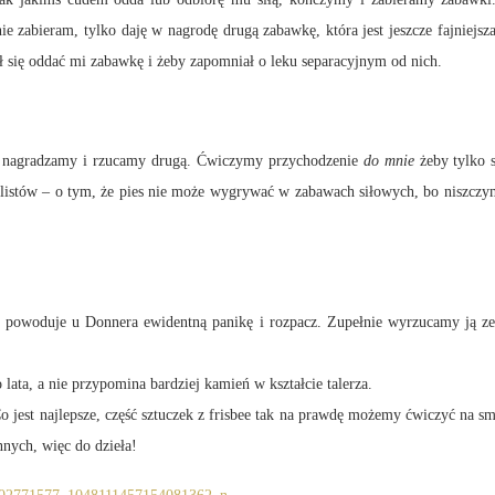
nie zabieram, tylko daję w nagrodę drugą zabawkę, która jest jeszcze fajniejs
ał się oddać mi zabawkę i żeby zapomniał o leku separacyjnym od nich.
radzamy i rzucamy drugą. Ćwiczymy przychodzenie
do mnie
żeby tylko 
listów – o tym, że pies nie może wygrywać w zabawach siłowych, bo niszczy
o powoduje u Donnera ewidentną panikę i rozpacz. Zupełnie wyrzucamy ją ze 
o lata, a nie przypomina bardziej kamień w kształcie talerza.
jest najlepsze, część sztuczek z frisbee tak na prawdę możemy ćwiczyć na sm
nnych, więc do dzieła!