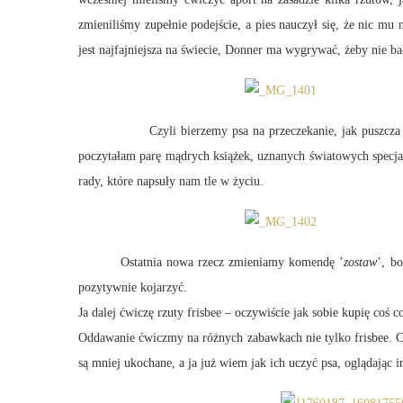
zmieniliśmy zupełnie podejście, a pies nauczył się, że nic mu 
jest najfajniejsza na świecie, Donner ma wygrywać, żeby nie b
Czyli bierzemy psa na przeczekanie, jak puszcza nag
poczytałam parę mądrych książek, uznanych światowych specja
rady, które napsuły nam tle w życiu.
Ostatnia nowa rzecz zmieniamy komendę ’
zostaw
’, b
pozytywnie kojarzyć.
Ja dalej ćwiczę rzuty frisbee – oczywiście jak sobie kupię coś c
Oddawanie ćwiczmy na różnych zabawkach nie tylko frisbee. Co 
są mniej ukochane, a ja już wiem jak ich uczyć psa, oglądając i