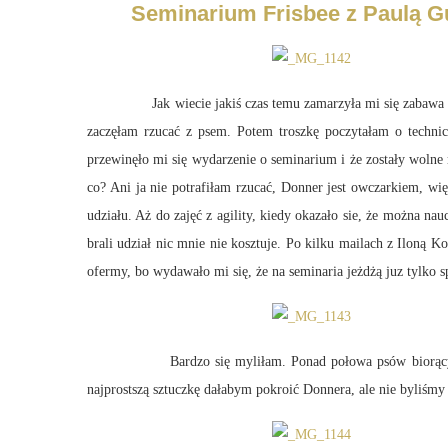
Seminarium Frisbee z Paulą 
Jak wiecie jakiś czas temu zamarzyła mi się zabawa we fri
zaczęłam rzucać z psem. Potem troszkę poczytałam o techni
przewinęło mi się wydarzenie o seminarium i że zostały wolne
co? Ani ja nie potrafiłam rzucać, Donner jest owczarkiem, w
udziału. Aż do zajęć z agility, kiedy okazało sie, że można 
brali udział nic mnie nie kosztuje. Po kilku mailach z Iloną 
ofermy, bo wydawało mi się, że na seminaria jeżdżą juz tylko spe
Bardzo się myliłam. Ponad połowa psów biorących udział 
najprostszą sztuczkę dałabym pokroić Donnera, ale nie byliśmy