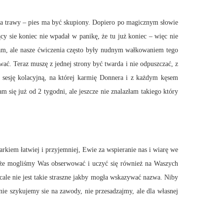
ia trawy – pies ma być skupiony. Dopiero po magicznym słowie
ący sie koniec nie wpadał w panikę, że tu już koniec – więc nie
yłam, ale nasze ćwiczenia często były nudnym wałkowaniem tego
ć. Teraz muszę z jednej strony być twarda i nie odpuszczać, z
ę sesję kolacyjną, na której karmię Donnera i z każdym kęsem
się już od 2 tygodni, ale jeszcze nie znalazłam takiego który
iem łatwiej i przyjemniej, Ewie za wspieranie nas i wiarę we
 że mogliśmy Was obserwować i uczyć się również na Waszych
ale nie jest takie straszne jakby mogła wskazywać nazwa. Niby
ie szykujemy sie na zawody, nie przesadzajmy, ale dla własnej