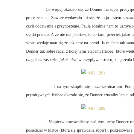
Co więcej okazało się, że Donner ma super predyspozycje. Ś
pracę ze mną. Zawsze wydawało mi się, że to ja jestem nastawi
czyli oddawanie i przynoszenie. Paula idealnie nam to uzmysłow
się do przodu. A że nie ma podstaw, to co tam, przecież jakoś 
skoro wydaje nam się że idziemy na przód. Ja miałam tak sa
Donner tak sobie radzi z kolejnymi etapami frisbee, które wi
czegoś na zasadzie:
jakoś idzie
w przypływie stresu, zmęczenia i
I na tym skupiło się nasze seminarium. Pomijam to, że
prymitywnych frisbee okazało się, że Donner rzucałby lepiej od
Najpierw pracowaliśmy nad tym, żeby Donner
na
posiedział w klatce (która się sprawdziła super!), postresowa