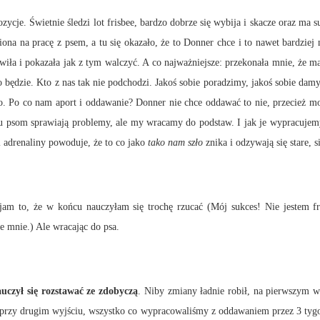
wietnie śledzi lot frisbee, bardzo dobrze się wybija i skacze oraz ma supe
ona na pracę z psem, a tu się okazało, że to Donner chce i to nawet bardzie
iła i pokazała jak z tym walczyć. A co najważniejsze: przekonała mnie, że ma 
to będzie. Kto z nas tak nie podchodzi. Jakoś sobie poradzimy, jakoś sobie dam
mo. Po co nam aport i oddawanie? Donner nie chce oddawać to nie, przecież
elu psom sprawiają problemy, ale my wracamy do podstaw. I jak je wypracuje
 adrenaliny powoduje, że to co jako
tako nam szło
znika i odzywają się stare, 
 w końcu nauczyłam się trochę rzucać (Mój sukces! Nie jestem frisbo
e mnie.) Ale wracając do psa.
uczył się rozstawać ze zdobyczą
. Niby zmiany ładnie robił, na pierwszym 
ł i przy drugim wyjściu, wszystko co wypracowaliśmy z oddawaniem przez 3 tyg