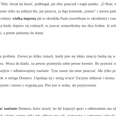
 Niby chciał się bawić, podbiegał, już niby puszczał i nagle panika: „
O Boże, 
aczone tylko na jednym kle, już puszcza, ja daję komendę „
zostaw
” i znowu pan
y robimy
wielką imprezę
jak to określała Paula (uwielbiam to określenie) i rz
 kiedy dopiero się rozkręcił, to jeszcze zostawiłyśmy mu dwa frisbee. Ja sc
tki, a potem jedziemy do domu.
m. Znowu po kilku rzutach, kiedy pies się lekko zmęczy budzą się w nim
iera. Wraca do klatki, na pewno przemyśla sobie pewne kwestie. Bo przecież o
 wejście i odbudowujemy zaufanie. Tym razem nie musi puszczać. Ma tylko pr
szok w mózgu Donnera. Uspokaja się i mózg wraca! Zaczyna oddawać i można m
osytem i znowu z wygraną psa. Pies jest w szoku, ale pozytywnym.
ć zaufanie
Donnera, które stracił, bo źle kojarzył aport z odbieraniem mu 
jak jakimś cudem odda lub odbiorę mu siłą, kończymy i zabieramy zabawki. 