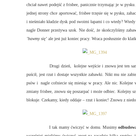
chciał nawet podejść z frisbee, panicznie trzymając je w pysku.
jednej strony chce aportować, frisbee trzęsie się w pysku, zah
i nieśmiało kładzie dysk pod swoimi łapami i co wtedy? Wted
nagle Donner przeżywa szok. Nie dość, że skończyliśmy zabawę
’bawmy się’
ale jest już koniec pracy. Wraca posłusznie do kla
Drugi dzień, kolejne wejście i znowu jest ten sam proble
puścił, jest rzut i dostaje wszystkie zabawki. Nikt mu nie zab
psów i nagle cofniecie się miesiąc w pracy. Ale nic. Kolejne
zmiany frisbee, znowu się poszarpać i może odbiec. Kolejny 
blokuje. Czekamy, kiedy oddaje – rzut i koniec! Znowu z nied
I tak mamy ćwiczyć w domu. Musimy
odbudowa
wcześniej mieliśmy ćwiczyć aport na zasadzie kilka rzutów, 