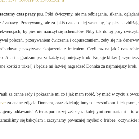
aczamy czas pracy
psu. Póki ćwiczymy, nie ma odbiegania, sikania, oglądan
 / zabawy. Przerywamy, ale za jakiś czas do niej wracamy, by pies na zbliżaj
sekwencjach, by pies nie nauczył się schematów. Niby tak do tej pory ćwicz
wał poleceń, przerywaniem ćwiczenia i odpuszczaniem, żeby się nie denerwowa
odbudowuję pozytywne skojarzenia z imieniem. Czyli raz na jakiś czas robi
. Aha i nagradzam psa za każdy najmniejszy krok. Kupuje kliker (przymierzam 
ne kostki z trixe!) i będzie mi łatwiej nagradzać Donnka za najmniejszy krok.
a cenne rady i pokazanie mi co i jak mam robić, by mieć w życiu z owczark
rze
za cudne zdjęcia Donnera, oraz dziękuję innym uczestnikom i ich psom,
ujemy oddawanie! A teraz pora rozejrzeć się za kolejnymi seminariami – to wc
araziliśmy się bakcylem i zaczynamy poważniej myśleć o frisbee, oczywiście n