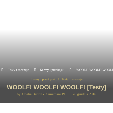
Testy i recenzje
Karmy i przekąski
WOOLF! WOOLF! WOOLF! 
Karmy i przekąski
Testy i recenzje
WOOLF! WOOLF! WOOLF! [Testy]
by
Amelia Bartoń - Zamerdani.pl
26 grudnia 2016