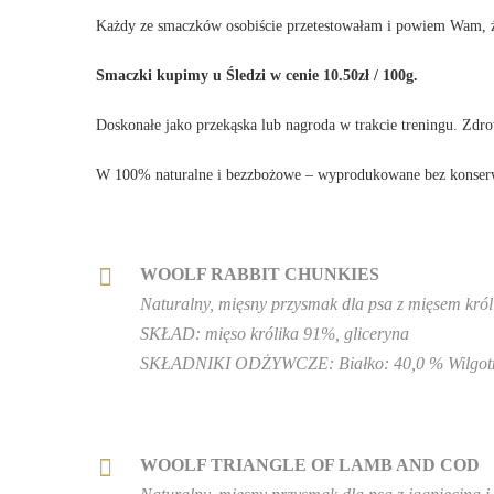
Każdy ze smaczków osobiście przetestowałam i powiem Wam, że 
Smaczki kupimy u Śledzi w cenie 10.50zł / 100g.
Doskonałe jako przekąska lub nagroda w trakcie treningu. Zdro
W 100% naturalne i bezzbożowe – wyprodukowane bez konser
WOOLF RABBIT CHUNKIES
Naturalny, mięsny przysmak dla psa z mięsem kró
SKŁAD: mięso królika 91%, gliceryna
SKŁADNIKI ODŻYWCZE: Białko: 40,0 % Wilgotność
WOOLF TRIANGLE OF LAMB AND COD