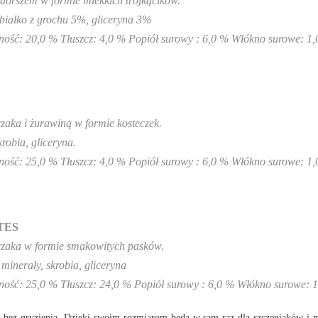
 dorszem w formie miekkich trójkącików.
białko z grochu 5%, gliceryna 3%
: 20,0 % Tłuszcz: 4,0 % Popiół surowy : 6,0 % Włókno surowe: 1,
zaka i żurawiną w formie kosteczek.
obia, gliceryna.
: 25,0 % Tłuszcz: 4,0 % Popiół surowy : 6,0 % Włókno surowe: 1,
TES
czaka w formie smakowitych pasków.
inerały, skrobia, gliceryna
: 25,0 % Tłuszcz: 24,0 % Popiół surowy : 6,0 % Włókno surowe: 
ie bez gryzienia. Dzięki swoim rozmiarom będą w sam raz dla szczeniaków i m