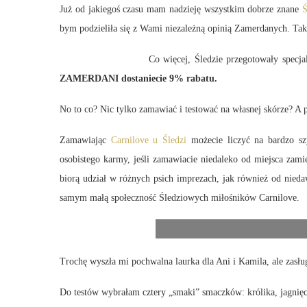
Już od jakiegoś czasu mam nadzieję wszystkim dobrze znane
Ś
bym podzieliła się z Wami niezależną opinią Zamerdanych. Tak
Co więcej, Śledzie przegotowały specj
ZAMERDANI dostaniecie 9% rabatu.
No to co? Nic tylko zamawiać i testować na własnej skórze? A 
Zamawiając
Carnilove u Śledzi
możecie liczyć na bardzo sz
osobistego karmy, jeśli zamawiacie niedaleko od miejsca zami
biorą udział w różnych psich imprezach, jak również od nied
samym małą społeczność Śledziowych miłośników Carnilove.
Trochę wyszła mi pochwalna laurka dla Ani i Kamila, ale zasłu
Do testów wybrałam cztery „smaki” smaczków: królika, jagnięc