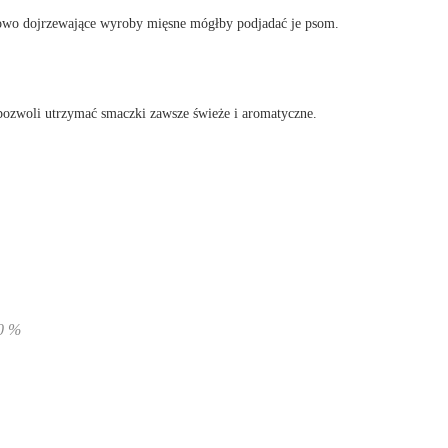
urowo dojrzewające wyroby mięsne mógłby podjadać je psom.
 pozwoli utrzymać smaczki zawsze świeże i aromatyczne.
0 %