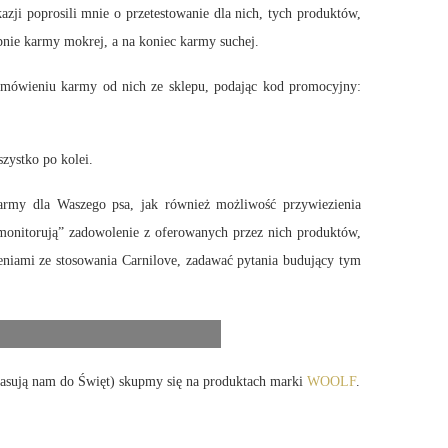
ji poprosili mnie o przetestowanie dla nich, tych produktów,
pnie karmy mokrej, a na koniec karmy suchej.
zamówieniu karmy od nich ze sklepu, podając kod promocyjny:
zystko po kolei.
army dla Waszego psa, jak również możliwość przywiezienia
 „monitorują” zadowolenie z oferowanych przez nich produktów,
eniami ze stosowania Carnilove, zadawać pytania budujący tym
 pasują nam do Święt) skupmy się na produktach marki
WOOLF
.