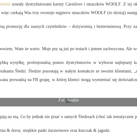
ledzie
zostały dystrybutorami karmy Carnilove i smaczków WOOLF. Z tej okaz
 więc czekają Was trzy recenzje najpierw smaczków WOOLF (to dzisiaj) nastę
alną promocję dla naszych czytelników – dożywotnią i bezterminową. Przy 
powiem, Wam że warto. Moje psy są już po testach i jestem zachwycona. Ale ws
ybką wysyłkę, profesjonalną pomoc dystrybutorów w wyborze najlepszej k
eszkania Śledzi. Śledzie pozostają w stałym kontakcie ze swoimi klientami,
awana prowadzą na FB grupę, w której klienci mogą wymieniać się doświadcz
Fot. Śledzie
gują na nią. Co by jednak nie pisać o samych Śledziach (choć tak tematycznie
ina & dorsz, miękkie paski żurawinowe oraz kurczak & jagoda.