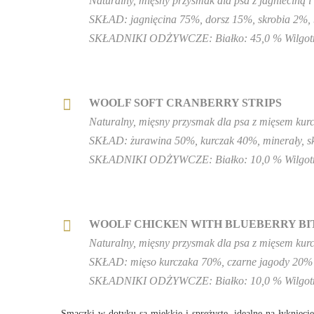
Naturalny, mięsny przysmak dla psa z jagnieciną i
SKŁAD: jagnięcina 75%, dorsz 15%, skrobia 2%, 
SKŁADNIKI ODŻYWCZE: Białko: 45,0 % Wilgotność
WOOLF SOFT CRANBERRY STRIPS
Naturalny, mięsny przysmak dla psa z mięsem kurc
SKŁAD: żurawina 50%, kurczak 40%, minerały, skr
SKŁADNIKI ODŻYWCZE: Białko: 10,0 % Wilgotność
WOOLF CHICKEN WITH BLUEBERRY BI
Naturalny, mięsny przysmak dla psa z mięsem kur
SKŁAD: mięso kurczaka 70%, czarne jagody 20% m
SKŁADNIKI ODŻYWCZE: Białko: 10,0 % Wilgotność
Smaczki w dotyku są miękkie i sprężyste, idealne na łyknięc