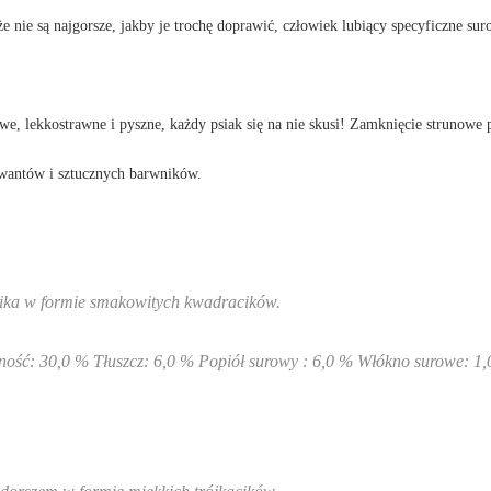
nie są najgorsze, jakby je trochę doprawić, człowiek lubiący specyficzne s
we, lekkostrawne i pyszne, każdy psiak się na nie skusi! Zamknięcie strunowe
wantów i sztucznych barwników.
lika w formie smakowitych kwadracików.
: 30,0 % Tłuszcz: 6,0 % Popiół surowy : 6,0 % Włókno surowe: 1,