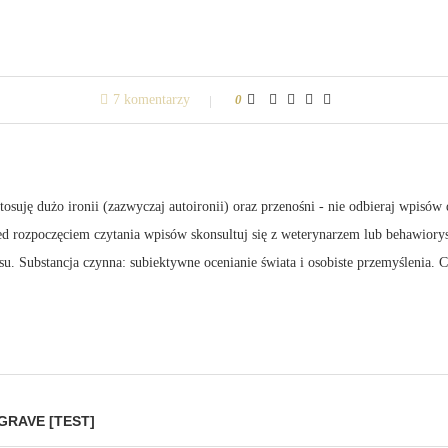
7 komentarzy
0
suję dużo ironii (zazwyczaj autoironii) oraz przenośni - nie odbieraj wpisów 
zed rozpoczęciem czytania wpisów skonsultuj się z weterynarzem lub behawiory
su. Substancja czynna: subiektywne ocenianie świata i osobiste przemyślenia.
GRAVE [TEST]