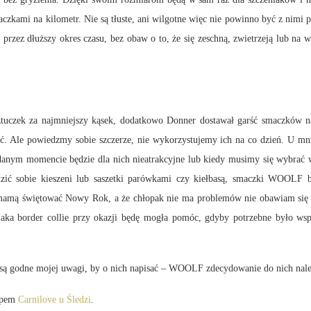
aczkami na kilometr. Nie są tłuste, ani wilgotne więc nie powinno być z nim
z dłuższy okres czasu, bez obaw o to, że się zeschną, zwietrzeją lub na wilgo
 sztuczek za najmniejszy kąsek, dodatkowo Donner dostawał garść smaczków n
lość. Ale powiedzmy sobie szczerze, nie wykorzystujemy ich na co dzień. U mn
nym momencie będzie dla nich nieatrakcyjne lub kiedy musimy się wybrać w ba
udzić sobie kieszeni lub saszetki parówkami czy kiełbasą, smaczki WOOLF bę
 mamą świętować Nowy Rok, a że chłopak nie ma problemów nie obawiam się o 
eniaka border collie przy okazji będę mogła pomóc, gdyby potrzebne było w
 są godne mojej uwagi, by o nich napisać – WOOLF zdecydowanie do nich należ
lepem
Carnilove u Śledzi
.