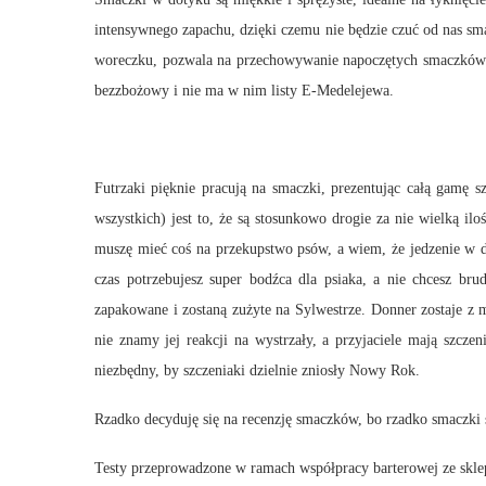
intensywnego zapachu, dzięki czemu nie będzie czuć od nas sm
woreczku, pozwala na przechowywanie napoczętych smaczków prze
bezzbożowy i nie ma w nim listy E-Medelejewa.
Futrzaki pięknie pracują na smaczki, prezentując całą gamę
wszystkich) jest to, że są stosunkowo drogie za nie wielką i
muszę mieć coś na przekupstwo psów, a wiem, że jedzenie w da
czas potrzebujesz super bodźca dla psiaka, a nie chcesz br
zapakowane i zostaną zużyte na Sylwestrze. Donner zostaje z
nie znamy jej reakcji na wystrzały, a przyjaciele mają szcz
niezbędny, by szczeniaki dzielnie zniosły Nowy Rok.
Rzadko decyduję się na recenzję smaczków, bo rzadko smaczki
Testy przeprowadzone w ramach współpracy barterowej ze sk