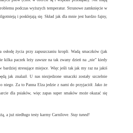
i problemu podczas wyższych temperatur. Strunowe zamknięcie w
tnieją i posklejają się. Skład jak dla mnie jest bardzo fajny,
a osłodę życia przy zapuszczaniu kropli. Wadą smaczków (jak
ie kilka paczek leży zawsze na tak zwany dzień na „nie” kiedy
rdziej stresujące miejsce. Więc jeśli tak jak my raz na jakiś
dą jak znalazł. U nas niezjedzone smaczki zostały szczelnie
niego. Za to Panna Elza jedzie z nami do przyjaciół. Jako że
sparcie dla psiaków, więc zapas super smaków może okazać się
ą, a już niedługo testy karmy Carnilove.
Stay tuned!