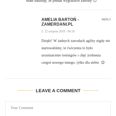
Mam nadzieję, że jednak wygraliście zawody 🙂
AMELIA BARTOŃ -
REPLY
ZAMERDANI.PL
22 sierpnia 2018 - 04:24
Dzięki! W żadnych zawodach agility nigdy nie
startowaliśmy, te ćwiczenia to było
urozmaicenie treningów i chęć zrobienia
czegoś nowego-innego, tylko dla siebie. 😉
LEAVE A COMMENT