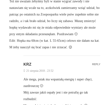
Też nie uważam żebyśmy byli w stanie wygrać zawody i nie
nastawiam się wcale na to, aczkolwiek zamierzamy wziąć udział, bo
patrząc po ostatnich na Zoopooparku wiele psów zupełnie sobie nie
radziło, a i tak brało udział, bo liczy się zabawa. Muszę zmierzyć
hopkę wydawało mi się że miała odpowiednie wymiary ale może
przy entym składaniu przesunęłam. Pozdrawiam 🙂
Edit: Hopka ma 60cm (w kat. L 55-65cm) celowo nie dałam na kat.
M żeby nauczył się brać zapas i nie zrzucać. 😉
KRZ
REPLY
21 sierpnia 2018 - 23:52
Ale mega, psiak ma wspaniałą energię i super chęci,
zazdroszczę 🙂
Mój zawsze jakiś ospały jest i nie potrafię go tak
rozbudzić.