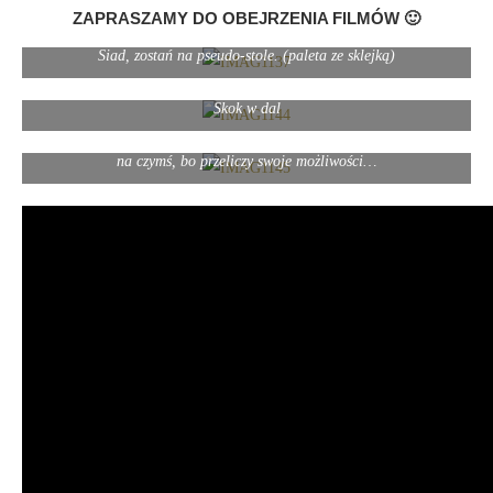
ZAPRASZAMY DO OBEJRZENIA FILMÓW 🙂
Siad, zostań na pseudo-stole. (paleta ze sklejką)
Skok w dal
Litości… skąd ten pies się wybija… boję się, że on sie kiedyś zabije
na czymś, bo przeliczy swoje możliwości…