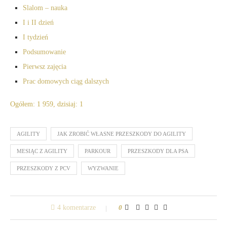
Slalom – nauka
I i II dzień
I tydzień
Podsumowanie
Pierwsz zajęcia
Prac domowych ciąg dalszych
Ogółem: 1 959, dzisiaj: 1
AGILITY
JAK ZROBIĆ WŁASNE PRZESZKODY DO AGILITY
MESIĄC Z AGILITY
PARKOUR
PRZESZKODY DLA PSA
PRZESZKODY Z PCV
WYZWANIE
4 komentarze
0