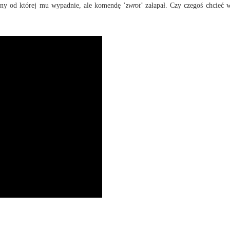
ony od której mu wypadnie, ale komendę ’
zwrot
’ załapał. Czy czegoś chcieć 