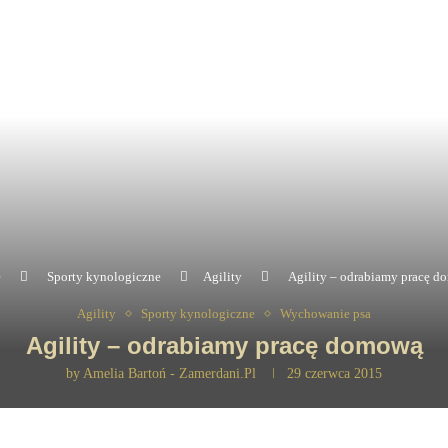
e
Sporty kynologiczne
Agility
Agility – odrabiamy pracę 
Agility
Sporty kynologiczne
Wychowanie psa
Agility – odrabiamy pracę domową
by
Amelia Bartoń - Zamerdani.pl
29 czerwca 2015