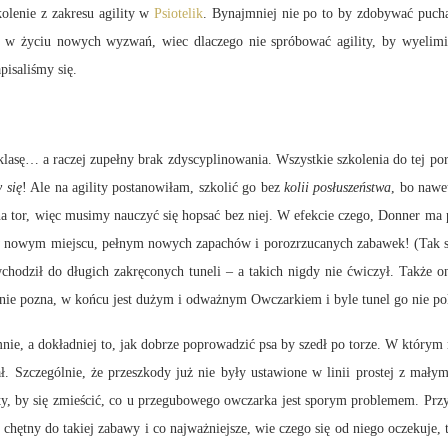
ie z zakresu agility w
Psiotelik
. Bynajmniej nie po to by zdobywać puch
am w życiu nowych wyzwań, wiec dlaczego nie spróbować agility, by wyeli
pisaliśmy się.
raczej zupełny brak zdyscyplinowania. Wszystkie szkolenia do tej pory ro
 się
! Ale na agility postanowiłam, szkolić go bez
kolii posłuszeństwa
, bo nawe
e na tor, więc musimy nauczyć się hopsać bez niej. W efekcie czego, Donner ma
 w nowym miejscu, pełnym nowych zapachów i porozrzucanych zabawek! (Tak so
chodził do długich zakręconych tuneli – a takich nigdy nie ćwiczył. Także 
ętnie pozna, w końcu jest dużym i odważnym Owczarkiem i byle tunel go nie p
okładniej to, jak dobrze poprowadzić psa by szedł po torze. W którym mo
mał. Szczególnie, że przeszkody już nie były ustawione w linii prostej z ma
oty, by się zmieścić, co u przegubowego owczarka jest sporym problemem. Prz
t chętny do takiej zabawy i co najważniejsze, wie czego się od niego oczekuje, 