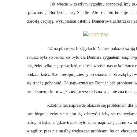
Jak wiecie w zeszłym tygodniu rozpoczęliśmy szkolen
sprawnością Borderom, czy Shetlie. Ale ostatnio brakuje n
dorosłą decyzję, wysupłałam ostatnie Donnerowe zafutrzaki i za
Już na pierwszych zajęciach Donner pokazał swoją klasę… a 
zawsze była założona, co było dla Donnera sygnałem:
skupiamy
tak, żeby tylko się sprawdzić, nikt nie wpuści nas w kolczatc
bodźca:
kolczatka – uwaga jesteśmy na szkoleniu
. Zresztą był
się trochę pohopsać. Co najważniejsze Donner bez problemu w
problemem, skoro większość przeszkód zna, a ja nie zna to ch
Szkolnie tak naprawdę okazało się problemem dla mnie, a d
pies biegnie, żeby sie z nim się zderzyć i żeby sie nie wyła
różnymi kątami, gdzie trzeba było robić naprawdę ciasne zwr
w agility, pies nie miałby większego problemu, bo on chce, jes