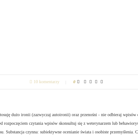
10 komentarzy
0
suję dużo ironii (zazwyczaj autoironii) oraz przenośni - nie odbieraj wpisów 
zed rozpoczęciem czytania wpisów skonsultuj się z weterynarzem lub behawiory
su. Substancja czynna: subiektywne ocenianie świata i osobiste przemyślenia.