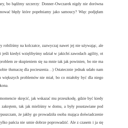
ary, bo bądźmy szczerzy: Donner-Owczarek nigdy nie dorówna
minować błędy które popełniamy jako samoucy? Więc podjęłam
biliśmy na kolczatce, zazwyczaj nawet jej nie używając, ale
t jeśli kiedyś wzięlibyśmy udział w jakichś zawodach agility, ot
 problem ze skupieniem się na mnie tak jak powinien, bo nie ma
bie tłumaczę dla pocieszenia…) Ostatecznie jednak udało nam
on większych problemów nie miał, bo co miałoby być dla niego
okona.
mencie skręcić, jak wskazać mu przeszkodę, gdzie być kiedy
łym zakrętem, tak jak mieliśmy w domu, a były poustawiane pod
ypuszczam, że jakby go prowadziła osoba mająca doświadczenie
tylko pańcia nie umie dobrze poprowadzić. Ale z czasem i ja się