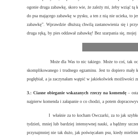
ogonie druga zabawkę, skoro wie, że zależy mi, żeby wziąć tą 
do psa mającego zabawkę w pysku, a ten z nią nie ucieka, to 
zabawkę”. Wprawdzie dłuższą chwilą zastanowienia się i prz
druga ręką, by pies oddawał zabawkę! Bez szarpania się, mojej 
Może dla Was to nic takiego. Może to coś, tak oczywistego,
skomplikowanego i trudnego egzaminu. Jest to dopiero mały kr
pogłębiał, a ja zaczynałam wątpić w jakiekolwiek możliwości
3.:
Ciasne obieganie wskazanych rzeczy na komendę
– ost
najpierw komenda i załapanie o co chodzi, a potem dopracowy
I właśnie za to kocham Owczarki, za to jak szybko się ucz
tydzień, mniej lub bardziej intensywnej nauki, a bądźmy szczer
przynajmniej nie tak dużo, jak poświęcałam psu, kiedy mieliśm