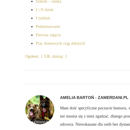
Slalom – nauka
I i II dzień
I tydzień
Podsumowanie
Pierwsz zajęcia
Prac domowych ciąg dalszych
Ogółem: 1 538, dzisiaj: 1
AMELIA BARTOŃ - ZAMERDANI.PL
Mam dość specyficzne poczucie humoru, sto
nie musisz się z nimi zgadzać, dlatego pr
zdrowia. Niewskazane dla osób bez dystan