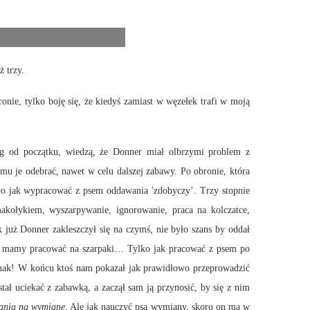
 trzy.
nie, tylko boję się, że kiedyś zamiast w węzełek trafi w moją
og od początku, wiedzą, że Donner miał olbrzymi problem z
u je odebrać, nawet w celu dalszej zabawy. Po obronie, która
 było jak wypracować z psem oddawania 'zdobyczy’. Trzy stopnie
makołykiem, wyszarpywanie, ignorowanie, praca na kolczatce,
 już Donner zakleszczył się na czymś, nie było szans by oddał
, że mamy pracować na szarpaki… Tylko jak pracować z psem po
jednak! W końcu ktoś nam pokazał jak prawidłowo przeprowadzić
tał uciekać z zabawką, a zaczął sam ją przynosić, by się z nim
ania na wymianę
. Ale jak nauczyć psa wymiany, skoro on ma w