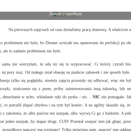
Donner z węzełkiem
erwszych zajęciach od razu dostaliśmy pracę domową. A właściwie aż
to problemem nie było, bo Donner
ucieczki
ma opanowane do perfekcji po obro
o, ale to zadanie problemem nie było.
a sama nie wierzyłam, że uda mi się to wypracować. Ci którzy czytali bl
ej pory ma). Od małego miał obsesję na punkcie zabawek i nie sposób było m
bsesja tylko się pogłębiła, niestety zajęcia przestały się odbywać, więc nie
, krzyki, niańczenie się z psem, próby zainteresowania inną zabawką, lub s
ot, dmuchanie w ucho, wkładanie ręki do pyska – nic…
NIC
nie pomagało. Jak
, to potrafił złapać obydwa i na tym był koniec. A na agility okazało się
i z założenia, że albo puścisz ten szarpak, albo wyrwę Ci go z barkiem. A 
ć jeden szarpak, by złapać drugi. CUD! Przestał szarpać nim jak głupi, przes
 jak, prawidłowo nauczyć psa wymiany! Tylko mówiono nam,
nauczyć psa oddaw