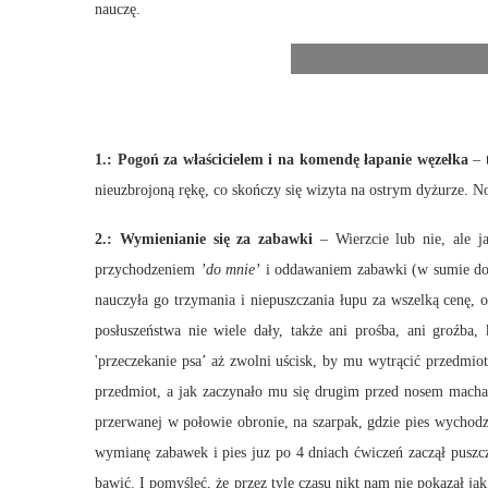
nauczę.
Na pi
1.: Pogoń za właścicielem i na komendę łapanie węzełka
– 
nieuzbrojoną rękę, co skończy się wizyta na ostrym dyżurze. N
2.: Wymienianie się za zabawki
– Wierzcie lub nie, ale j
przychodzeniem
’do mnie’
i oddawaniem zabawki (w sumie do t
nauczyła go trzymania i niepuszczania łupu za wszelką cenę, o
posłuszeństwa nie wiele dały, także ani prośba, ani groźba
'przeczekanie psa’ aż zwolni uścisk, by mu wytrącić przedmi
przedmiot, a jak zaczynało mu się drugim przed nosem machać
przerwanej w połowie obronie, na szarpak, gdzie pies wychodz
wymianę zabawek i pies juz po 4 dniach ćwiczeń zaczął puszcza
bawić. I pomyśleć, że przez tyle czasu nikt nam nie pokazał