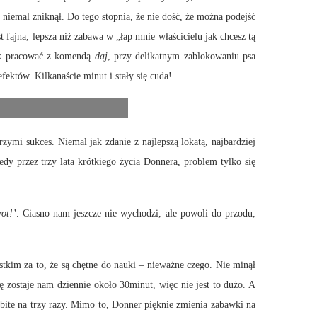
niemal zniknął. Do tego stopnia, że nie dość, że można podejść
 fajna, lepsza niż zabawa w „łap mnie właścicielu jak chcesz tą
jak pracować z komendą
daj
, przy delikatnym zablokowaniu psa
fektów. Kilkanaście minut i stały się cuda!
i sukces. Niemal jak zdanie z najlepszą lokatą, najbardziej
dy przez trzy lata krótkiego życia Donnera, problem tylko się
rot!’
. Ciasno nam jeszcze nie wychodzi, ale powoli do przodu,
m za to, że są chętne do nauki – nieważne czego. Nie minął
kę zostaje nam dziennie około 30minut, więc nie jest to dużo. A
zbite na trzy razy. Mimo to, Donner pięknie zmienia zabawki na