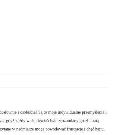
dosłownie i osobiście! Są to moje indywidualne przemyślenia i
stą, gdyż każdy wpis niewłaściwie zrozumiany grozi utratą
 Czytane w nadmiarze mogą powodować frustrację i chęć hejtu.