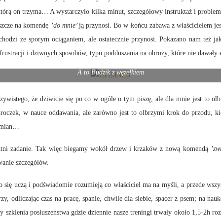
którą on trzyma… A wystarczyło kilka minut, szczegółowy instruktaż i problem 
jeszcze na komendę
’do mnie’
ją przynosi. Bo w końcu zabawa z właścicielem jest
ychodzi ze sporym ociąganiem, ale ostatecznie przynosi. Pokazano nam też 
frustracji i dziwnych sposobów, typu podduszania na obroży, które nie dawały e
A to Budzik z węzełkiem
 że dziwicie się po co w ogóle o tym piszę, ale dla mnie jest to olbrzym
oczek, w nauce oddawania, ale zarówno jest to olbrzymi krok do przodu, kie
 zmian…
atni zadanie. Tak więc biegamy wokół drzew i krzaków z nową komendą
’zw
wanie szczegółów.
ą i podświadomie rozumieją co właściciel ma na myśli, a przede wszystki
zy, odliczając czas na pracę, spanie, chwilę dla siebie, spacer z psem; na nau
y szklenia posłuszeństwa gdzie dziennie nasze treningi trwały około 1,5-2h ro