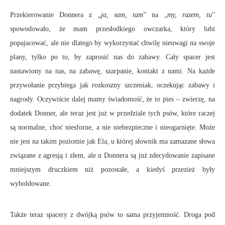
Przekierowanie Donnera z „
ja, sam, tam
” na „
my, razem, tu
”
spowodowało, że mam przesłodkiego owczarka, który lubi
popajacować, ale nie dlatego by wykorzystać chwilę nieuwagi na swoje
plany, tylko po to, by zaprosić nas do zabawy. Cały spacer jest
nastawiony na nas, na zabawę, szarpanie, kontakt z nami. Na każde
przywołanie przybiega jak rozkoszny szczeniak, oczekując zabawy i
nagrody. Oczywiście dalej mamy świadomość, że to pies – zwierzę, na
dodatek Donner, ale teraz jest już w przedziale tych psów, które raczej
są normalne, choć niesforne, a nie niebezpieczne i nieogarnięte. Może
nie jest na takim poziomie jak Ela, u której słownik ma zamazane słowa
związane z agresją i złem, ale u Donnera są już zdecydowanie zapisane
mniejszym druczkiem niż pozostałe, a kiedyś przezież były
wyboldowane.
Także teraz spacery z dwójką psów to sama przyjemność. Droga pod