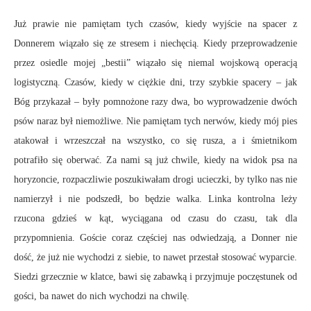
Już prawie nie pamiętam tych czasów, kiedy wyjście na spacer z
Donnerem wiązało się ze stresem i niechęcią. Kiedy przeprowadzenie
przez osiedle mojej „bestii” wiązało się niemal wojskową operacją
logistyczną. Czasów, kiedy w ciężkie dni, trzy szybkie spacery – jak
Bóg przykazał – były pomnożone razy dwa, bo wyprowadzenie dwóch
psów naraz był niemożliwe. Nie pamiętam tych nerwów, kiedy mój pies
atakował i wrzeszczał na wszystko, co się rusza, a i śmietnikom
potrafiło się oberwać. Za nami są już chwile, kiedy na widok psa na
horyzoncie, rozpaczliwie poszukiwałam drogi ucieczki, by tylko nas nie
namierzył i nie podszedł, bo będzie walka. Linka kontrolna leży
rzucona gdzieś w kąt, wyciągana od czasu do czasu, tak dla
przypomnienia. Goście coraz częściej nas odwiedzają, a Donner nie
dość, że już nie wychodzi z siebie, to nawet przestał stosować wyparcie.
Siedzi grzecznie w klatce, bawi się zabawką i przyjmuje poczęstunek od
gości, ba nawet do nich wychodzi na chwilę.