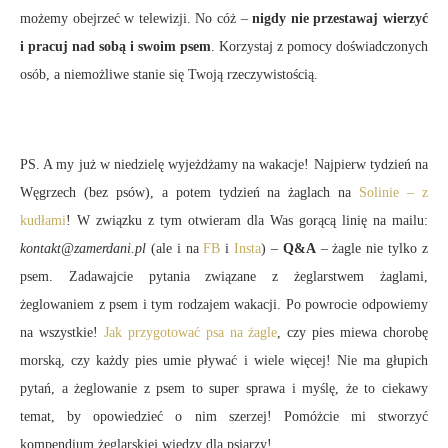
możemy obejrzeć w telewizji. No cóż –
nigdy nie przestawaj wierzyć
i pracuj nad sobą i swoim psem
. Korzystaj z pomocy doświadczonych
osób, a niemożliwe stanie się Twoją rzeczywistością.
PS. A my już w niedzielę wyjeżdżamy na wakacje! Najpierw tydzień na
Węgrzech (bez psów), a potem tydzień na żaglach na
Solinie – z
kudłami
! W związku z tym otwieram dla Was gorącą linię na mailu:
kontakt@zamerdani.pl
(ale i na
FB
i
Insta
) –
Q&A
– żagle nie tylko z
psem. Zadawajcie pytania związane z żeglarstwem żaglami,
żeglowaniem z psem i tym rodzajem wakacji. Po powrocie odpowiemy
na wszystkie!
Jak przygotować psa na żagle
, czy pies miewa chorobę
morską, czy każdy pies umie pływać i wiele więcej! Nie ma głupich
pytań, a żeglowanie z psem to super sprawa i myślę, że to ciekawy
temat, by opowiedzieć o nim szerzej! Pomóżcie mi stworzyć
kompendium żeglarskiej wiedzy dla psiarzy!