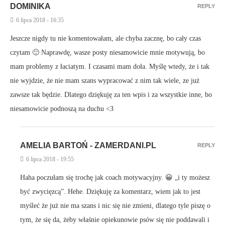
DOMINIKA
REPLY
6 lipca 2018 - 16:35
Jeszcze nigdy tu nie komentowałam, ale chyba zacznę, bo cały czas
czytam 🙂 Naprawdę, wasze posty niesamowicie mnie motywują, bo
mam problemy z łaciatym. I czasami mam doła. Myślę wtedy, że i tak
nie wyjdzie, że nie mam szans wypracować z nim tak wiele, ze już
zawsze tak będzie. Dlatego dziękuję za ten wpis i za wszystkie inne, bo
niesamowicie podnoszą na duchu <3
AMELIA BARTOŃ - ZAMERDANI.PL
REPLY
6 lipca 2018 - 19:55
Haha poczułam się trochę jak coach motywacyjny. 😀 „i ty możesz
być zwycięzcą”. Hehe. Dziękuję za komentarz, wiem jak to jest
myśleć że już nie ma szans i nic się nie zmieni, dlatego tyle piszę o
tym, że się da, żeby właśnie opiekunowie psów się nie poddawali i