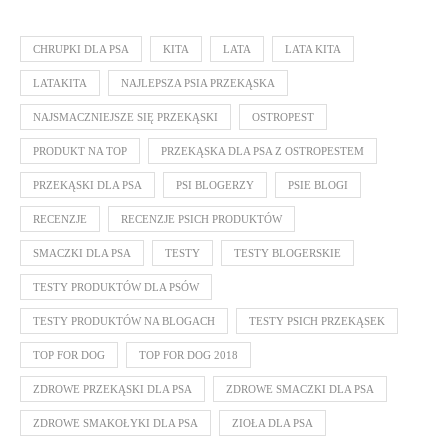
CHRUPKI DLA PSA
KITA
LATA
LATA KITA
LATAKITA
NAJLEPSZA PSIA PRZEKĄSKA
NAJSMACZNIEJSZE SIĘ PRZEKĄSKI
OSTROPEST
PRODUKT NA TOP
PRZEKĄSKA DLA PSA Z OSTROPESTEM
PRZEKĄSKI DLA PSA
PSI BLOGERZY
PSIE BLOGI
RECENZJE
RECENZJE PSICH PRODUKTÓW
SMACZKI DLA PSA
TESTY
TESTY BLOGERSKIE
TESTY PRODUKTÓW DLA PSÓW
TESTY PRODUKTÓW NA BLOGACH
TESTY PSICH PRZEKĄSEK
TOP FOR DOG
TOP FOR DOG 2018
ZDROWE PRZEKĄSKI DLA PSA
ZDROWE SMACZKI DLA PSA
ZDROWE SMAKOŁYKI DLA PSA
ZIOŁA DLA PSA