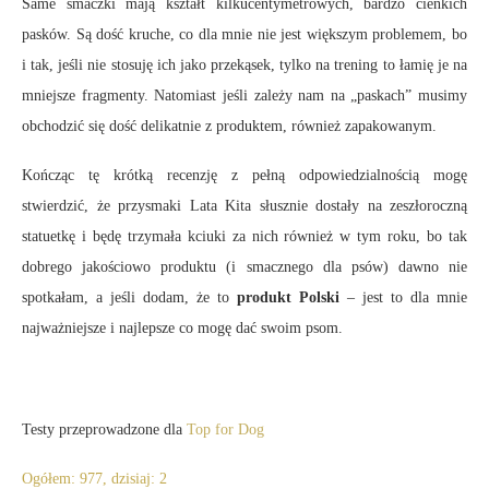
Same smaczki mają kształt kilkucentymetrowych, bardzo cienkich
pasków. Są dość kruche, co dla mnie nie jest większym problemem, bo
i tak, jeśli nie stosuję ich jako przekąsek, tylko na trening to łamię je na
mniejsze fragmenty. Natomiast jeśli zależy nam na „paskach” musimy
obchodzić się dość delikatnie z produktem, również zapakowanym.
Kończąc tę krótką recenzję z pełną odpowiedzialnością mogę
stwierdzić, że przysmaki Lata Kita słusznie dostały na zeszłoroczną
statuetkę i będę trzymała kciuki za nich również w tym roku, bo tak
dobrego jakościowo produktu (i smacznego dla psów) dawno nie
spotkałam, a jeśli dodam, że to
produkt Polski
– jest to dla mnie
najważniejsze i najlepsze co mogę dać swoim psom.
Testy przeprowadzone dla
Top for Dog
Ogółem: 977, dzisiaj: 2