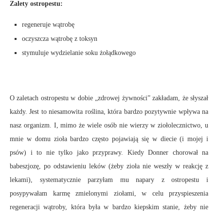
Zalety ostropestu:
regeneruje wątrobę
oczyszcza wątrobę z toksyn
stymuluje wydzielanie soku żołądkowego
O zaletach ostropestu w dobie „zdrowej żywności” zakładam, że słyszał
każdy. Jest to niesamowita roślina, która bardzo pozytywnie wpływa na
nasz organizm. I, mimo że wiele osób nie wierzy w ziołolecznictwo, u
mnie w domu zioła bardzo często pojawiają się w diecie (i mojej i
psów) i to nie tylko jako przyprawy. Kiedy Donner chorował na
babeszjozę, po odstawieniu leków (żeby zioła nie weszły w reakcję z
lekami), systematycznie parzyłam mu napary z ostropestu i
posypywałam karmę zmielonymi ziołami, w celu przyspieszenia
regeneracji wątroby, która była w bardzo kiepskim stanie, żeby nie