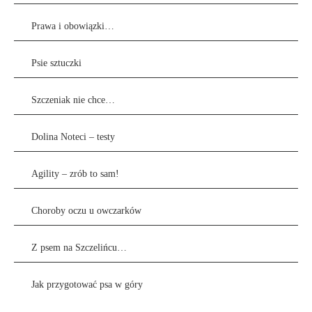
Prawa i obowiązki…
Psie sztuczki
Szczeniak nie chce…
Dolina Noteci – testy
Agility – zrób to sam!
Choroby oczu u owczarków
Z psem na Szczelińcu…
Jak przygotować psa w góry