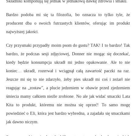
Składniki komponują się jednak w jednakową dawkę zdrowia i smaku.
Bardzo podoba mi się ta filozofia, bo oznacza to tylko tyle, że
producent dba o swoich futrzastych klientów, oferując im produkt
najwyższej jakości.
Czy przysmaki przypadły moim psom do gustu? TAK! I to bardzo! Tak
bardzo, że podczas sesji zdjęciowej, Donner nie mogąc się doczekać,
kiedy będzie konsumpcja ukradł mi jedno opakowanie. Ale to nie
koniec… ukradł, rozerwał i wciągnął całą zawartość paczki na raz.
Jeszcze mi się to nie zdarzyło, żeby pies ukradł mi coś i zeżarł nie
reagując na „zostaw”, a plucie jedzeniem w obawie przed zjedzeniem
śmiecia mamy całkiem nieźle zrobione. No ale jak widać smaczki Lata
Kita to produkt, któremu nie można się oprzeć! To samo mogę
powiedzieć o Eli, która jest bardzo wybredna, a zajadała się smaczkami
jak dawno niczym.