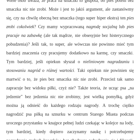
Wiele osób uważa, że praca na smaczki to głupota, bo pies potem bez
smaczka nic nie zrobi. Może i jest to jakiś argument, ale zastanówmy
się, czy na chwilę obecną bez smaczka (tego super hiper ekstra) ten
pies
zrobi cokolwiek
? Czy mamy wypracowaną
nagrodę socjalną
lub
pies
pracuje na zabawkę
(ale tak mądrze, nie obsesyjnie bez histerycznego
pobudzenia)? Jeśli tak, to super, ale wówczas nie powinno mieć tym
bardziej znaczenia czy pracujemy dodatkowo na karmę, czy smaczki.
Tym bardziej, jeśli opiekun słyszał o
nieliniowym nagradzaniu
i
stosowaniu nagród o różnej wartości
. Taki opiekun nie powinien się
martwić o to, że pies bez smaczka nic nie zrobi. Przecież tak samo
zapracuje bez widoku piłki, czyż nie? Także teoria, że ucząc psa „na
jedzenie” bez jedzenia nic nie zrobimy, jest wielką pomyłką, gdyż
można ją odnieść do każdego rodzaju nagrody. A trochę ciężko
nagrodzić psa piłką na sznurku w centrum Starego Miasta podczas
uroczego przystanku w knajpce pełnej ludzi czekając w kolejce na lody,
tym bardziej, kiedy dopiero zaczynamy naukę i potrzebujemy