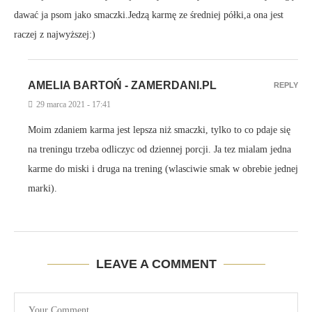
dawać ja psom jako smaczki.Jedzą karmę ze średniej półki,a ona jest
raczej z najwyższej:)
AMELIA BARTOŃ - ZAMERDANI.PL
REPLY
29 marca 2021 - 17:41
Moim zdaniem karma jest lepsza niż smaczki, tylko to co pdaje się
na treningu trzeba odliczyc od dziennej porcji. Ja tez mialam jedna
karme do miski i druga na trening (wlasciwie smak w obrebie jednej
marki).
LEAVE A COMMENT