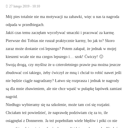
27 lutego 2019 - 10:10
Mój pies totalnie nie ma motywacji na zabawki, więc u nas ta nagroda
odpada w przedbiegach.
Jakiś czas temu zaczęłam wycofywać smaczki i pracować za karmę.
Pierwsze dni Tobias nie ruszał praktycznie karmy, bo jak to? Skoro
zaraz może dostanie coś lepszego? Potem załapał, że jednak w mojej
kieszeni wcale nie ma czegos lepszego i… szok! Ćwiczy! 🙂
Swoją drogą, czy myślisz że u czteroletniego prawie psa można jeszcze
zbudować coś takiego, żeby ćwiczył ze mną i chciał to robić nawet jeśli
nie będzie ciągle nagradzany? Łatwo się rozprasza i jednak te nagrody
są dla mnie zbawieniem, ale nie chce wpaść w pułapkę łapówek zamiast
nagród.
Niedługo wybieramy się na szkolenie, może tam coś się rozjaśni.
Chciałam też powiedzieć, że naprawdę podziwiam cię za to, ile
osiągnęłaś z Donnerem. Ja też popełniłam wiele błędów i póki co nie