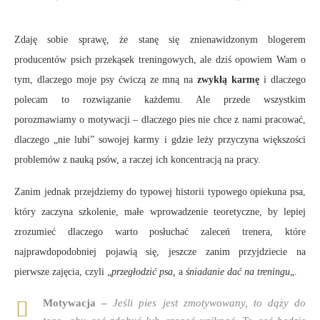
Zdaję sobie sprawę, że stanę się znienawidzonym blogerem
producentów psich przekąsek treningowych, ale dziś opowiem Wam o
tym, dlaczego moje psy ćwiczą ze mną na
zwykłą karmę
i dlaczego
polecam to rozwiązanie każdemu. Ale przede wszystkim
porozmawiamy o motywacji – dlaczego pies nie chce z nami pracować,
dlaczego „nie lubi” sowojej karmy i gdzie leży przyczyna większości
problemów z nauką psów, a raczej ich koncentracją na pracy.
Zanim jednak przejdziemy do typowej historii typowego opiekuna psa,
który zaczyna szkolenie, małe wprowadzenie teoretyczne, by lepiej
zrozumieć dlaczego warto posłuchać zaleceń trenera, które
najprawdopodobniej pojawią się, jeszcze zanim przyjdziecie na
pierwsze zajęcia, czyli „
przegłodzić psa,
a
śniadanie dać na treningu
„.
Motywacja –
Jeśli pies jest zmotywowany, to dąży do