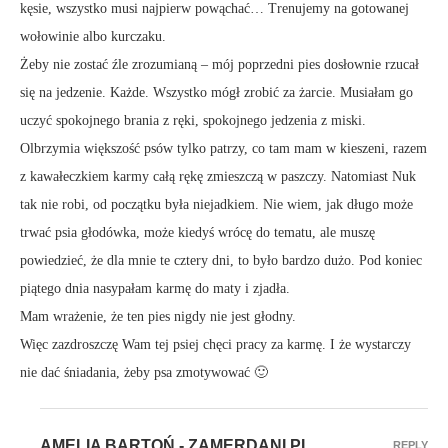
kęsie, wszystko musi najpierw powąchać… Trenujemy na gotowanej
wołowinie albo kurczaku.
Żeby nie zostać źle zrozumianą – mój poprzedni pies dosłownie rzucał
się na jedzenie. Każde. Wszystko mógł zrobić za żarcie. Musiałam go
uczyć spokojnego brania z ręki, spokojnego jedzenia z miski.
Olbrzymia większość psów tylko patrzy, co tam mam w kieszeni, razem
z kawałeczkiem karmy całą rękę zmieszczą w paszczy. Natomiast Nuk
tak nie robi, od początku była niejadkiem. Nie wiem, jak długo może
trwać psia głodówka, może kiedyś wrócę do tematu, ale muszę
powiedzieć, że dla mnie te cztery dni, to było bardzo dużo. Pod koniec
piątego dnia nasypałam karmę do maty i zjadła.
Mam wrażenie, że ten pies nigdy nie jest głodny.
Więc zazdroszczę Wam tej psiej chęci pracy za karmę. I że wystarczy
nie dać śniadania, żeby psa zmotywować 🙂
AMELIA BARTOŃ - ZAMERDANI.PL
REPLY