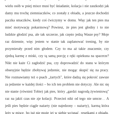
wielu osób w psiej misce musi być śniadanie, kolacja i nie zaszkodzi jak
damy mu trochę ziemniaczków, co zostały z obiadu, a jeszcze dochodzi
paczka smaczków, kiedy coś ćwiczymy w domu. Więc jak ten pies ma
mieć motywację pokarmową? Powiesz, że pies jest głodny i to nie
ludzkie głodzić psa, ale tak szczerze, jak często jedzą Wasze psy? Moje
raz dziennie, więc jestem w stanie tak zaplanować trening, by nie
przymierały przed nim głodem. Czy to ma aż takie znaczenie, czy
zjedzą karmę z miski, czy tą samą porcję z ręki opiekuna na spacerze?
Nikt nie każe Ci zagłodzić psa, czy doprowadzić do stanu w którym
obsesyjnie będzie zbobywaj jedzenie, nie mogąc skupić się na pracy.
Nie rozmawiamy też o psach „żartych”, które dadzą się pokroić zawsze
za jedzenie w każdej ilości – bo ich ten problem nie dotyczy. Ale nic się
nie stanie (również Tobie) jak pies, który „gardzi nagrodą żywieniową”
raz na jakiś czas nie zje kolacji. Przecież nikt od tego nie umrze… A
jeśli pies będzie ciągle nażarty (nie najedzony – nażarty), karmą która
leży w misce, bo już nie może jej w siebie wcisnąć, resztkami z obiadu,