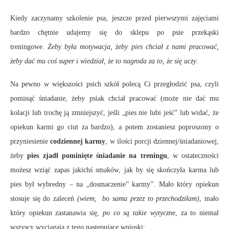
Kiedy zaczynamy szkolenie psa, jeszcze przed pierwszymi zajęciami
bardzo chętnie udajemy się do sklepu po psie przekąski
treningowe.
Żeby była motywacja, żeby pies chciał z nami pracować,
żeby dać mu coś super i wiedział, że to nagroda za to, że się uczy
.
Na pewno w większości psich szkół polecą Ci przegłodzić psa, czyli
pominąć śniadanie, żeby psiak chciał pracować (może nie dać mu
kolacji lub trochę ją zmniejszyć, jeśli „pies nie lubi jeść” lub widać, że
opiekun karmi go ciut za bardzo), a potem zostaniesz poproszony o
przyniesienie
codziennej karmy
, w ilości porcji dziennej/śniadaniowej,
żeby
pies zjadł pominięte śniadanie na treningu
, w ostateczności
możesz wziąć zapas jakichś smaków, jak by się skończyła karma lub
pies był wybredny – na „dosmaczenie” karmy”. Mało który opiekun
stosuje się do zaleceń
(wiem, bo sama przez to przechodziłam)
, mało
który opiekun zastanawia się,
po co są takie wytyczne
, za to niemal
wszyscy wyciągają z tego następujące wnioski: