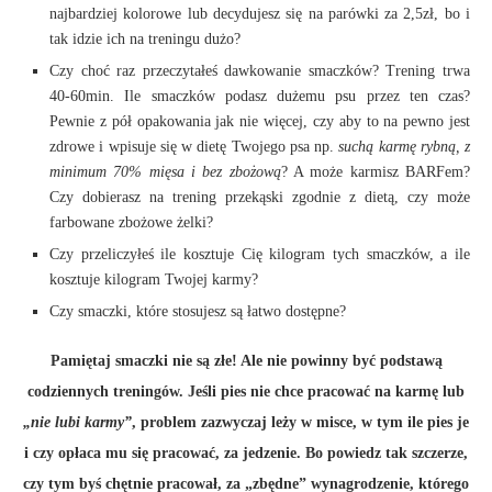
najbardziej kolorowe lub decydujesz się na parówki za 2,5zł, bo i
tak idzie ich na treningu dużo?
Czy choć raz przeczytałeś dawkowanie smaczków? Trening trwa
40-60min. Ile smaczków podasz dużemu psu przez ten czas?
Pewnie z pół opakowania jak nie więcej, czy aby to na pewno jest
zdrowe i wpisuje się w dietę Twojego psa np.
suchą karmę rybną, z
minimum 70% mięsa i bez zbożową
? A może karmisz BARFem?
Czy dobierasz na trening przekąski zgodnie z dietą, czy może
farbowane zbożowe żelki?
Czy przeliczyłeś ile kosztuje Cię kilogram tych smaczków, a ile
kosztuje kilogram Twojej karmy?
Czy smaczki, które stosujesz są łatwo dostępne?
Pamiętaj smaczki nie są złe! Ale nie powinny być podstawą
codziennych treningów. Jeśli pies nie chce pracować na karmę lub
„nie lubi karmy”
, problem zazwyczaj leży w misce, w tym ile pies je
i czy opłaca mu się pracować, za jedzenie. Bo powiedz tak szczerze,
czy tym byś chętnie pracował, za „zbędne” wynagrodzenie, którego