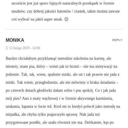
szczeście jest już sporo fajnych naturalnych przekąsek w formie
suszków, czy dobrej jakości batonów / ciastek, także można zawsze
coś wybrać na jakiś super smak. 😉
MONIKA
REPLY
12 lutego 2019 - 14:06
Bardzo chciałabym przyklasnąć metodzie szkolenia na karmę, ale
niestety, mam psa, który – wiem jak to brzmi – nie ma motywacji na
jedzenie. Tak, tak, wiem, spalenie miski, ale on i tak prawie nie jada z
miski. Tak wiem, przegłodzenie, ale nie mówimy o braku śniadania –
po czterech dniach głodówki dałam sobie i psu spokój. Co i jak jada
mój pies? Ano z maty węchowej i w formie aktywnego karmienia,
szukania, łapania w locie itd. Ktoś mi to kiedyś polecił jako metodę na
niejadka, ale chyba tylko pogorszyło sprawę. Nuk jada też
przygotowane posiłki, ale szału również nie ma. Delikatnie, kęs po