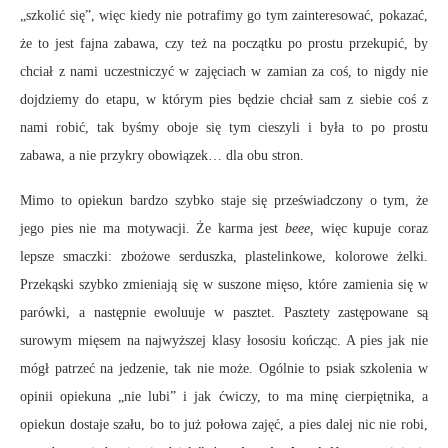
„szkolić się”, więc kiedy nie potrafimy go tym zainteresować, pokazać,
że to jest fajna zabawa, czy też na początku po prostu przekupić, by
chciał z nami uczestniczyć w zajęciach w zamian za coś, to nigdy nie
dojdziemy do etapu, w którym pies będzie chciał sam z siebie coś z
nami robić, tak byśmy oboje się tym cieszyli i była to po prostu
zabawa, a nie przykry obowiązek… dla obu stron.
Mimo to opiekun bardzo szybko staje się przeświadczony o tym, że
jego pies nie ma motywacji. Że karma jest
beee,
więc kupuje coraz
lepsze smaczki: zbożowe serduszka, plastelinkowe, kolorowe żelki.
Przekąski szybko zmieniają się w suszone mięso, które zamienia się w
parówki, a następnie ewoluuje w pasztet. Pasztety zastępowane są
surowym mięsem na najwyższej klasy łososiu kończąc. A pies jak nie
mógł patrzeć na jedzenie, tak nie może. Ogólnie to psiak szkolenia w
opinii opiekuna „nie lubi” i jak ćwiczy, to ma minę cierpiętnika, a
opiekun dostaje szału, bo to już połowa zajęć, a pies dalej nic nie robi,