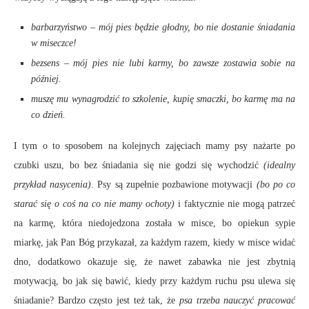
barbarzyństwo – mój pies będzie głodny, bo nie dostanie śniadania
w miseczce!
bezsens – mój pies nie lubi karmy, bo zawsze zostawia sobie na
później.
muszę mu wynagrodzić to szkolenie, kupię smaczki, bo karmę ma na
co dzień.
I tym o to sposobem na kolejnych zajęciach mamy psy nażarte po
czubki uszu, bo bez śniadania się nie godzi się wychodzić
(idealny
przykład nasycenia)
. Psy są zupełnie pozbawione motywacji
(bo po co
starać się o coś na co nie mamy ochoty)
i faktycznie nie mogą patrzeć
na karmę, która niedojedzona została w misce, bo opiekun sypie
miarkę, jak Pan Bóg przykazał, za każdym razem, kiedy w misce widać
dno, dodatkowo okazuje się, że nawet zabawka nie jest zbytnią
motywacją, bo jak się bawić, kiedy przy każdym ruchu psu ulewa się
śniadanie? Bardzo często jest też tak, że
psa trzeba nauczyć pracować