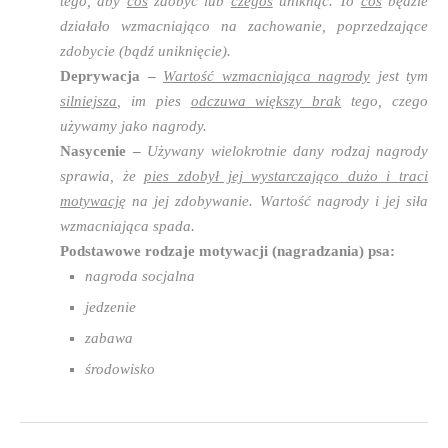
tego, aby
coś
zdobyć lub
czegoś
uniknąć. To
coś
będzie
działało wzmacniająco na zachowanie, poprzedzające
zdobycie (bądź uniknięcie).
Deprywacja –
Wartość wzmacniająca nagrody
jest tym
silniejsza
, im pies
odczuwa większy brak
tego, czego
używamy jako nagrody.
Nasycenie –
Używany wielokrotnie dany rodzaj nagrody
sprawia, że
pies zdobył jej wystarczająco dużo i traci
motywację
na jej zdobywanie. Wartość nagrody i jej siła
wzmacniająca spada.
Podstawowe rodzaje motywacji (nagradzania) psa:
nagroda socjalna
jedzenie
zabawa
środowisko