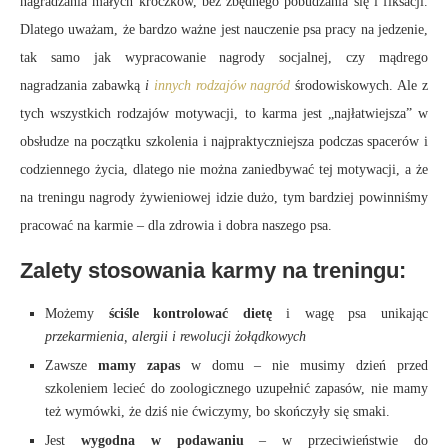
nagradzania małych kroczków, bez zbędnego pobudzania się i fiksacji.
Dlatego uważam, że bardzo ważne jest nauczenie psa pracy na jedzenie,
tak samo jak wypracowanie nagrody socjalnej, czy mądrego
nagradzania zabawką
i
innych rodzajów nagród
środowiskowych. Ale z
tych wszystkich rodzajów motywacji, to karma jest „najłatwiejsza” w
obsłudze na początku szkolenia i najpraktyczniejsza podczas spacerów i
codziennego życia, dlatego nie można zaniedbywać tej motywacji, a że
na treningu nagrody żywieniowej idzie dużo, tym bardziej powinniśmy
pracować na karmie – dla zdrowia i dobra naszego psa.
Zalety stosowania karmy na treningu:
Możemy
ściśle kontrolować dietę
i wagę psa unikając
przekarmienia, alergii i rewolucji żołądkowych
Zawsze
mamy zapas
w domu – nie musimy dzień przed
szkoleniem lecieć do zoologicznego uzupełnić zapasów, nie mamy
też wymówki, że dziś nie ćwiczymy, bo skończyły się smaki.
Jest
wygodna w podawaniu
– w przeciwieństwie do