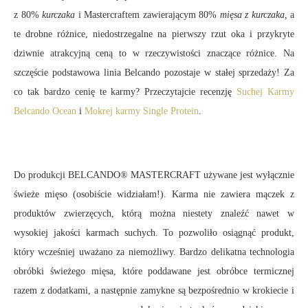
z 80%
kurczaka
i Mastercraftem zawierającym 80%
mięsa z kurczaka,
a
te drobne różnice, niedostrzegalne na pierwszy rzut oka i przykryte
dziwnie atrakcyjną ceną to w rzeczywistości znaczące różnice. Na
szczęście podstawowa linia Belcando pozostaje w stałej sprzedaży! Za
co tak bardzo cenię te karmy? Przeczytajcie recenzję
Suchej Karmy
Belcando Ocean
i
Mokrej karmy Single Protein
.
Do produkcji BELCANDO® MASTERCRAFT używane jest wyłącznie
świeże mięso (osobiście widziałam!). Karma nie zawiera mączek z
produktów zwierzęcych, którą można niestety znaleźć nawet w
wysokiej jakości karmach suchych. To pozwoliło osiągnąć produkt,
który wcześniej uważano za niemożliwy. Bardzo delikatna technologia
obróbki świeżego mięsa, które poddawane jest obróbce termicznej
razem z dodatkami, a następnie zamykne są bezpośrednio w krokiecie i