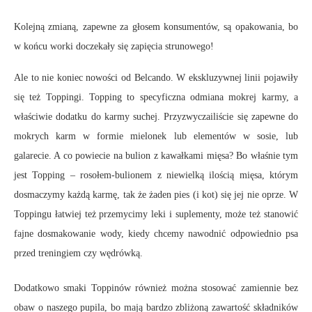
Kolejną zmianą, zapewne za głosem konsumentów, są opakowania, bo
w końcu worki doczekały się zapięcia strunowego!
Ale to nie koniec nowości od Belcando. W ekskluzywnej linii pojawiły
się też Toppingi. Topping to specyficzna odmiana mokrej karmy, a
właściwie dodatku do karmy suchej. Przyzwyczailiście się zapewne do
mokrych karm w formie mielonek lub elementów w sosie, lub
galarecie. A co powiecie na bulion z kawałkami mięsa? Bo właśnie tym
jest Topping – rosołem-bulionem z niewielką ilością mięsa, którym
dosmaczymy każdą karmę, tak że żaden pies (i kot) się jej nie oprze. W
Toppingu łatwiej też przemycimy leki i suplementy, może też stanowić
fajne dosmakowanie wody, kiedy chcemy nawodnić odpowiednio psa
przed treningiem czy wędrówką.
Dodatkowo smaki Toppinów również można stosować zamiennie bez
obaw o naszego pupila, bo mają bardzo zbliżoną zawartość składników