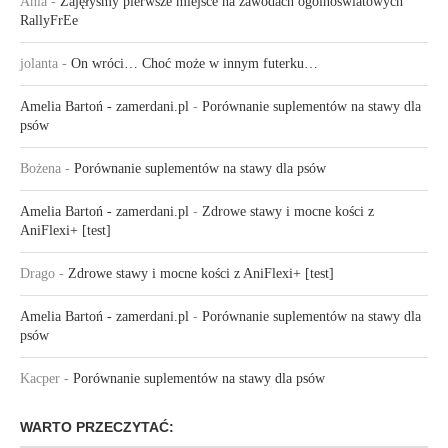
Ania
-
Zajęłyśmy pierwsze miejsce na zawodach ogólnoświatowych
RallyFrEe
jolanta
-
On wróci… Choć może w innym futerku…
Amelia Bartoń - zamerdani.pl
-
Porównanie suplementów na stawy dla
psów
Bożena
-
Porównanie suplementów na stawy dla psów
Amelia Bartoń - zamerdani.pl
-
Zdrowe stawy i mocne kości z
AniFlexi+ [test]
Drago
-
Zdrowe stawy i mocne kości z AniFlexi+ [test]
Amelia Bartoń - zamerdani.pl
-
Porównanie suplementów na stawy dla
psów
Kacper
-
Porównanie suplementów na stawy dla psów
WARTO PRZECZYTAĆ: