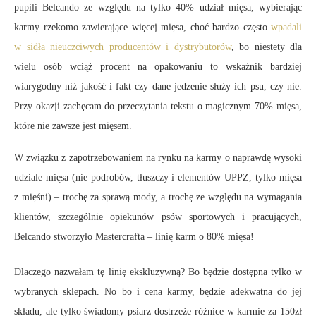
pupili Belcando ze względu na tylko 40% udział mięsa, wybierając
karmy rzekomo zawierające więcej mięsa, choć bardzo często
wpadali
w sidła nieuczciwych producentów i dystrybutorów
, bo niestety dla
wielu osób wciąż procent na opakowaniu to wskaźnik bardziej
wiarygodny niż jakość i fakt czy dane jedzenie służy ich psu, czy nie.
Przy okazji zachęcam do przeczytania tekstu o magicznym 70% mięsa,
które nie zawsze jest mięsem.
W związku z zapotrzebowaniem na rynku na karmy o naprawdę wysoki
udziale mięsa (nie podrobów, tłuszczy i elementów UPPZ, tylko mięsa
z mięśni) – trochę za sprawą mody, a trochę ze względu na wymagania
klientów, szczególnie opiekunów psów sportowych i pracujących,
Belcando stworzyło Mastercrafta – linię karm o 80% mięsa!
Dlaczego nazwałam tę linię ekskluzywną? Bo będzie dostępna tylko w
wybranych sklepach. No bo i cena karmy, będzie adekwatna do jej
składu, ale tylko świadomy psiarz dostrzeże różnice w karmie za 150zł