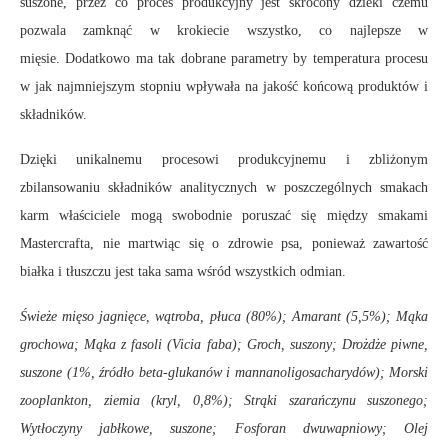
suszone, przez co proces produkcyjny jest skrócony dzieki czemu
pozwala zamknąć w krokiecie wszystko, co najlepsze w
mięsie. Dodatkowo ma tak dobrane parametry by temperatura procesu
w jak najmniejszym stopniu wpływała na jakość końcową produktów i
składników.
Dzięki unikalnemu procesowi produkcyjnemu i zbliżonym
zbilansowaniu składników analitycznych w poszczególnych smakach
karm właściciele mogą swobodnie poruszać się między smakami
Mastercrafta, nie martwiąc się o zdrowie psa, ponieważ zawartość
białka i tłuszczu jest taka sama wśród wszystkich odmian.
Świeże mięso jagnięce, wątroba, płuca (80%); Amarant (5,5%); Mąka
grochowa; Mąka z fasoli (Vicia faba); Groch, suszony; Drożdże piwne,
suszone (1%, źródło beta-glukanów i mannanoligosacharydów); Morski
zooplankton, ziemia (kryl, 0,8%); Strąki szarańczynu suszonego;
Wytłoczyny jabłkowe, suszone; Fosforan dwuwapniowy; Olej