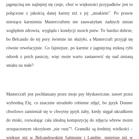
jagnięciną nie najlepiej się czuje, choć w większości przypadków jest to
połączone z jakością danej karmy niż z jej „smakiem”. Po prawie
miesiącu karmienia Mastercraftem nie zauważyłam żadnych zmian
względem zdrowia, wyglądu i kondycji moich psów. To bardzo dobrze,
bo Belcando do tej pory świetnie im służyło, a Mastercraft przyjął się
równie rewelacyjnie. Co fajniejsze, po karmie z jagnięciną znikną rybi
odorek z psich paszczy, więc może warto zastanowić się nad zmianą
smaku na stałe?
Mastercraft jest pochłaniany przez moje psy błyskawiczne, nawet przez
wybredną Elę, co znacznie utrudniło robienie zdjęć, bo język Donner
chwilowo zamieniał się w chwytny język żaby, kiedy sięgał ukradkiem
do miski, rozwalając cała idealną kompozycję do zdjęcia wbrew moim
zrozpaczonym okrzykom „nie rusz”!. Granulki są średniej wielkości –
większe niż w Belcandowskim Salmonie i Lambie, mniejsze niż w