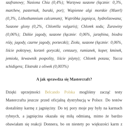
szafranowy; Nasiona Chia (0,4%); Warzywa suszone (łącznie: 0,3%,
marchew, pasternak, buraki, por); Wapienne algi morskie (Maerl)
(0,3%, Lithothamnium calcareum); Wątróbka jagnięca, hydrolizowana;
Suszone glony (0,2%, Chlorella vulgaris); Chlorek sodu; Żurawiny
(0,06%); Dzikie jagody, suszone (łącznie: 0,06%, jarzębina, biodra
róży, jagody, czarne jagody, porzeczki); Zioła, suszone (łącznie: 0,06%,
liście pokrzywy, korzeń goryczki, centaury, rumianek, koper, kminek,
jemioła, krwawnik pospolity, liście jeżyny); Chlorek potasu; Yucca
schidigera; Ekstrakt z oliwek (0,003%)
A jak sprawdza się Mastercraft?
Dzięki uprzejmości
Belcando Polska
mogliśmy zacząć testy
Mastercrafta jeszcze przed oficjalną dystrybucją w Polsce. Do testów
dostaliśmy karmę z jagnięciny. Do tej pory moje psy były na karmach
rybnych, a jagnięcina okazała się miłą odmianą, mimo że bardzo
obawiałam się reakcji Donnera, bo on niestety po większości karm z