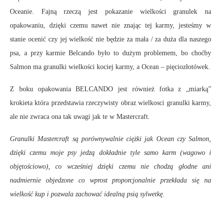
Oceanie. Fajną rzeczą jest pokazanie wielkości granulek na
opakowaniu, dzięki czemu nawet nie znając tej karmy, jesteśmy w
stanie ocenić czy jej wielkość nie będzie za mała / za duża dla naszego
psa, a przy karmie Belcando było to dużym problemem, bo choćby
Salmon ma granulki wielkości kociej karmy, a Ocean – pięciozłotówek.
Z boku opakowania BELCANDO jest również fotka z „miarką”
krokieta która przedstawia rzeczywisty obraz wielkosci granulki karmy,
ale nie zwraca ona tak uwagi jak te w Mastercraft.
Granulki Mastercraft są porównywalnie ciężki jak Ocean czy Salmon,
dzięki czemu moje psy jedzą dokładnie tyle samo karm (wagowo i
objętościowo), co wcześniej dzięki czemu nie chodzą głodne ani
nadmiernie objedzone co wprost proporcjonalnie przekłada się na
wielkość kup i pozwala zachować idealną psią sylwetkę.