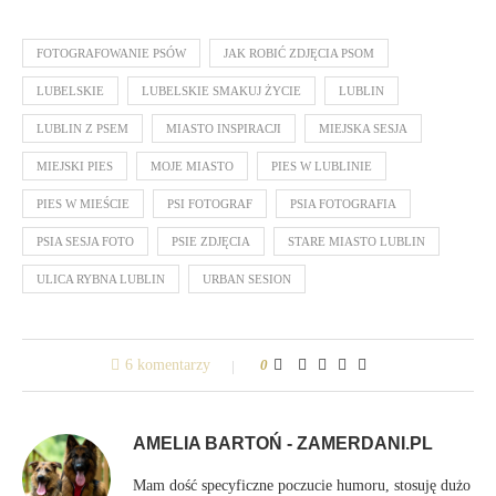
FOTOGRAFOWANIE PSÓW
JAK ROBIĆ ZDJĘCIA PSOM
LUBELSKIE
LUBELSKIE SMAKUJ ŻYCIE
LUBLIN
LUBLIN Z PSEM
MIASTO INSPIRACJI
MIEJSKA SESJA
MIEJSKI PIES
MOJE MIASTO
PIES W LUBLINIE
PIES W MIEŚCIE
PSI FOTOGRAF
PSIA FOTOGRAFIA
PSIA SESJA FOTO
PSIE ZDJĘCIA
STARE MIASTO LUBLIN
ULICA RYBNA LUBLIN
URBAN SESION
6 komentarzy
0
AMELIA BARTOŃ - ZAMERDANI.PL
Mam dość specyficzne poczucie humoru, stosuję dużo