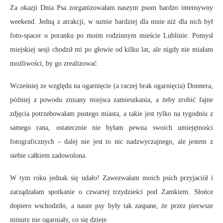
Za okazji Dnia Psa zorganizowałam naszym psom bardzo intensywny
weekend. Jedną z atrakcji, w sumie bardziej dla mnie niż dla nich był
foto-spacer o poranku po moim rodzinnym mieście Lublinie. Pomysł
miejskiej sesji chodził mi po głowie od kilku lat, ale nigdy nie miałam
możliwości, by go zrealizować.
Wcześniej ze względu na ogarnięcie (a raczej brak ogarnięcia) Donnera,
później z powodu zmiany miejsca zamieszkania, a żeby zrobić fajne
zdjęcia potrzebowałam pustego miasta, a takie jest tylko na tygodniu z
samego rana, ostatecznie nie byłam pewna swoich umiejętności
fotograficznych – dalej nie jest to nic nadzwyczajnego, ale jestem z
siebie całkiem zadowolona.
W tym roku jednak się udało! Zawezwałam moich psich przyjaciół i
zarządzałam spotkanie o czwartej trzydzieści pod Zamkiem. Słońce
dopiero wschodziło, a nasze psy były tak zaspane, że przez pierwsze
minuty nie ogarniały, co się dzieje.