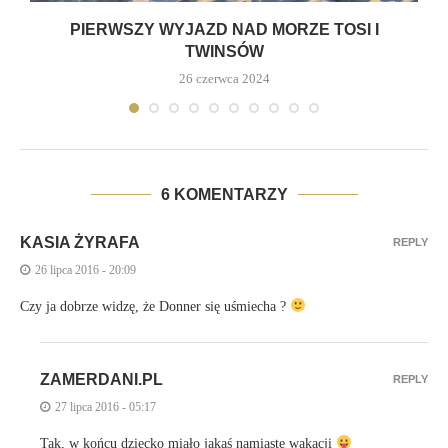
PIERWSZY WYJAZD NAD MORZE TOSI I
TWINSÓW
26 czerwca 2024
6 KOMENTARZY
KASIA ŻYRAFA
REPLY
26 lipca 2016 - 20:09
Czy ja dobrze widzę, że Donner się uśmiecha ?
ZAMERDANI.PL
REPLY
27 lipca 2016 - 05:17
Tak, w końcu dziecko miało jakąś namiastę wakacji