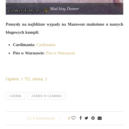
Mad king Donner
Pomysły na najbliższe wypady na Mazowsze znalezione u naszych
blogowych kumpli:
Cardimania:
Cardimania
Pies w Warszawie:
Pies w Warszawie
Ogółem: 1 752, dzisiaj: 1
CZERSK
ZAMEK W CZARSKU
6 komentarzy
0