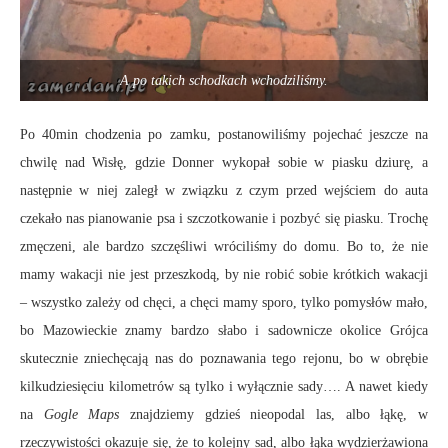
A po takich schodkach wchodziliśmy.
Po 40min chodzenia po zamku, postanowiliśmy pojechać jeszcze na
chwilę nad Wisłę, gdzie Donner wykopał sobie w piasku dziurę, a
następnie w niej zaległ w związku z czym przed wejściem do auta
czekało nas pianowanie psa i szczotkowanie i pozbyć się piasku. Trochę
zmęczeni, ale bardzo szczęśliwi wróciliśmy do domu. Bo to, że nie
mamy wakacji nie jest przeszkodą, by nie robić sobie krótkich wakacji
– wszystko zależy od chęci, a chęci mamy sporo, tylko pomysłów mało,
bo Mazowieckie znamy bardzo słabo i sadownicze okolice Grójca
skutecznie zniechęcają nas do poznawania tego rejonu, bo w obrębie
kilkudziesięciu kilometrów są tylko i wyłącznie sady…. A nawet kiedy
na
Gogle Maps
znajdziemy gdzieś nieopodal las, albo łąkę, w
rzeczywistości okazuje się, że to kolejny sad, albo łąka wydzierżawiona