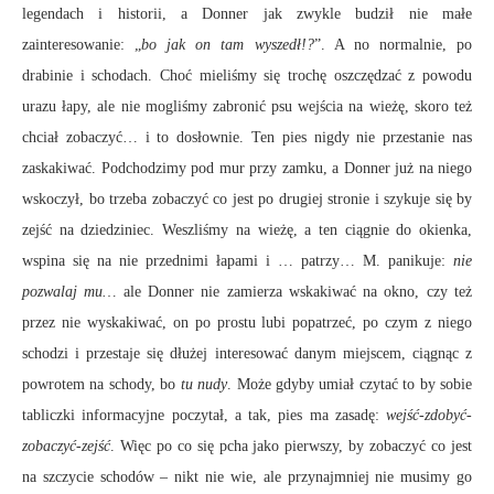
legendach i historii, a Donner jak zwykle budził nie małe
zainteresowanie: „
bo jak on tam wyszedł!?
”. A no normalnie, po
drabinie i schodach. Choć mieliśmy się trochę oszczędzać z powodu
urazu łapy, ale nie mogliśmy zabronić psu wejścia na wieżę, skoro też
chciał zobaczyć… i to dosłownie. Ten pies nigdy nie przestanie nas
zaskakiwać. Podchodzimy pod mur przy zamku, a Donner już na niego
wskoczył, bo trzeba zobaczyć co jest po drugiej stronie i szykuje się by
zejść na dziedziniec. Weszliśmy na wieżę, a ten ciągnie do okienka,
wspina się na nie przednimi łapami i … patrzy… M. panikuje:
nie
pozwalaj mu…
ale Donner nie zamierza wskakiwać na okno, czy też
przez nie wyskakiwać, on po prostu lubi popatrzeć, po czym z niego
schodzi i przestaje się dłużej interesować danym miejscem, ciągnąc z
powrotem na schody, bo
tu nudy
. Może gdyby umiał czytać to by sobie
tabliczki informacyjne poczytał, a tak, pies ma zasadę:
wejść-zdobyć-
zobaczyć-zejść
. Więc po co się pcha jako pierwszy, by zobaczyć co jest
na szczycie schodów – nikt nie wie, ale przynajmniej nie musimy go