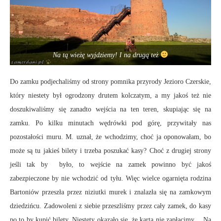
Na tą wieżę wyjdziemy! I na drugą też
Do zamku podjechaliśmy od strony pomnika przyrody Jezioro Czerskie,
który niestety był ogrodzony drutem kolczatym, a my jakoś też nie
doszukiwaliśmy się zanadto wejścia na ten teren, skupiając się na
zamku. Po kilku minutach wędrówki pod górę, przywitały nas
pozostałości muru. M. uznał, że wchodzimy, choć ja oponowałam, bo
może są tu jakieś bilety i trzeba poszukać kasy? Choć z drugiej strony
jeśli tak by było, to wejście na zamek powinno być jakoś
zabezpieczone by nie wchodzić od tyłu. Więc wielce ogarnięta rodzina
Bartoniów przeszła przez niziutki murek i znalazła się na zamkowym
dziedzińcu. Zadowoleni z siebie przeszliśmy przez cały zamek, do kasy
po to by kupić bilety. Niestety okazało się, że kartą nie zapłacimy… Na