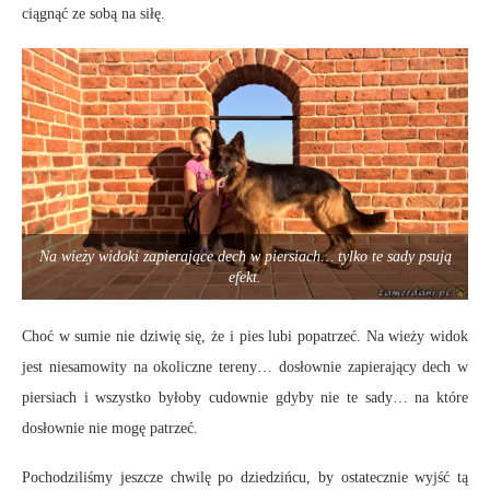
ciągnąć ze sobą na siłę.
Na wieży widoki zapierające dech w piersiach… tylko te sady psują
efekt.
Choć w sumie nie dziwię się, że i pies lubi popatrzeć. Na wieży widok
jest niesamowity na okoliczne tereny… dosłownie zapierający dech w
piersiach i wszystko byłoby cudownie gdyby nie te sady… na które
dosłownie nie mogę patrzeć.
Pochodziliśmy jeszcze chwilę po dziedzińcu, by ostatecznie wyjść tą