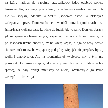
na który natknął się zupełnie przypadkowo jadąc odebrać rakietę
tenisową. No, ale mógł powiedzieć, że jedziemy zwiedzać zamek… A
nie jak zwykle, Amelka w wersji „hodowca psów” w brudnych
zadeptanych przez Donnera butach, w obślinionych spodenkach i ze
śmierdzącą kiełbasą saszetką idzie do ludzi. Ale to samo Donner, ubrany
jak na spacer – obroża, smycz, kaganiec, okulary, a tu się okazuje, że
po schodach trzeba chodzić, by na wieżę wyjść, a ogólne żeby dostać
się na zamek to trzeba wspiąć się pod górę, więc jak nic przydały by się
szelki i amortyzator. Ale na spontanicznej wycieczce nikt o tym nie
pomyślał. Co śmieszniejsze, dopiero pisząc ten wpis zdałam sobie
sprawę, że cały sprzęt mieliśmy w aucie, wystarczyło go tylko
założyć… – brawo ja!