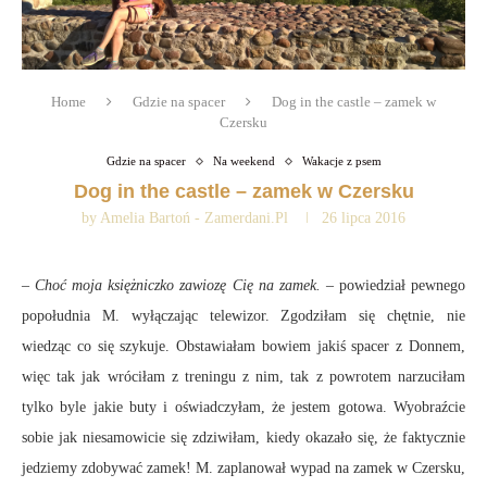
Home
Gdzie na spacer
Dog in the castle – zamek w
Czersku
Gdzie na spacer
Na weekend
Wakacje z psem
Dog in the castle – zamek w Czersku
by
Amelia Bartoń - Zamerdani.pl
26 lipca 2016
– Choć moja księżniczko zawiozę Cię na zamek.
– powiedział pewnego
popołudnia M. wyłączając telewizor. Zgodziłam się chętnie, nie
wiedząc co się szykuje. Obstawiałam bowiem jakiś spacer z Donnem,
więc tak jak wróciłam z treningu z nim, tak z powrotem narzuciłam
tylko byle jakie buty i oświadczyłam, że jestem gotowa. Wyobraźcie
sobie jak niesamowicie się zdziwiłam, kiedy okazało się, że faktycznie
jedziemy zdobywać zamek! M. zaplanował wypad na zamek w Czersku,