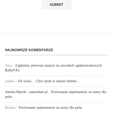
NAJNOWSZE KOMENTARZE
Ania
-
Zajęłyśmy pierwsze miejsce na zawodach ogólnoświatowych
RallyFrEe
jolanta
-
On wróci… Choć może w innym futerku…
Amelia Bartoń - zamerdani.pl
-
Porównanie suplementów na stawy dla
psów
Bożena
-
Porównanie suplementów na stawy dla psów