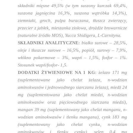
składniki mięsne 49,5% (w tym suszony kurczak 69,4%,
suszona jagnięcina 16,3%, suszona wątróbka 14,3%),
ziemniaki, groch, pulpa buraczana, tłuszcz zwierzęcy,
przecier z jabłek, mieszanka ziołowa, drożdże browarnicze
(naturalne źródło MOS), Yucca Shidigera, L-Carnityna.
SKŁADNIKI ANALITYCZNE:
białko surowe – 28,5%,
oleje i tłuszcze surowe – 16,5%, popiół, surowy – 7,9%,
włókno pokarmowe – 3%, wapń – 1,5%, fosfor – 1%.
Stosunek wapń/fosfor- 1,5.
DODATKI ŻYWIENIOWE NA 1 KG:
żelazo 171 mg
(suplementowane jako chelat żelaza, n-wodzian
aminokwasów i jednowodnego siarczanu żelaza), miedź 24
mg (suplementowana jako chelat miedzi, n-wodzian
aminokwasów oraz pięciowodnego siarczanu miedzi),
mangan 39 mg (suplementowany jako chelat manganu, n-
wodzian aminokwasów i tlenku manganu), cynk 183 mg
(suplementowany jako chelat cynku, n-wodzian
aminokwasów i tlenku cynku), selen 0.4 mg