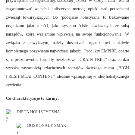
przywiązanie do legendarnej, szkockiej jakości ‘w każdym calu’. Ma to
zagwarantować w pełni holistyczną metodę opieki nad potrzebami
zwierząt towarzyszących. Bo ‘podejście holistyczne’ to traktowanie
organizmu jako całości, jako systemu ściśle powiązanych ze sobą
narządów, które wzajemnie wpływają na swoje funkcjonowanie. W
związku z powyższym, należy dostarczać organizmowi możliwie
kompletnego pożywienia najwyższej jakości. Produkty EMPIRE oparte
są o prozdrowotne formuły bezzbożowe „GRAIN FREE” oraz bardzo
wysoką zawartością szlachetnych rodzajów świeżego mięsa „HIGH
FRESH MEAT CONTENT” idealnie wpisując się w ideę holistycznego
zywienia.
Co charakteryzuje te karmy:
DIETA HOLISTYCZNA
DOSKONAŁY SMAK