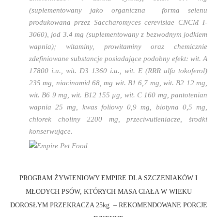
(suplementowany jako organiczna forma selenu
produkowana przez Saccharomyces cerevisiae CNCM I-
3060), jod 3.4 mg (suplementowany z bezwodnym jodkiem
wapnia); witaminy, prowitaminy oraz chemicznie
zdefiniowane substancje posiadające podobny efekt: wit. A
17800 i.u., wit. D3 1360 i.u., wit. E (RRR alfa tokoferol)
235 mg, niacinamid 68, mg wit. B1 6,7 mg, wit. B2 12 mg,
wit. B6 9 mg, wit. B12 155 µg, wit. C 160 mg, pantotenian
wapnia 25 mg, kwas foliowy 0,9 mg, biotyna 0,5 mg,
chlorek choliny 2200 mg, przeciwutleniacze, środki
konserwujące.
PROGRAM ŻYWIENIOWY EMPIRE DLA SZCZENIAKÓW I
MŁODYCH PSÓW, KTÓRYCH MASA CIAŁA W WIEKU
DOROSŁYM PRZEKRACZA 25kg – REKOMENDOWANE PORCJE