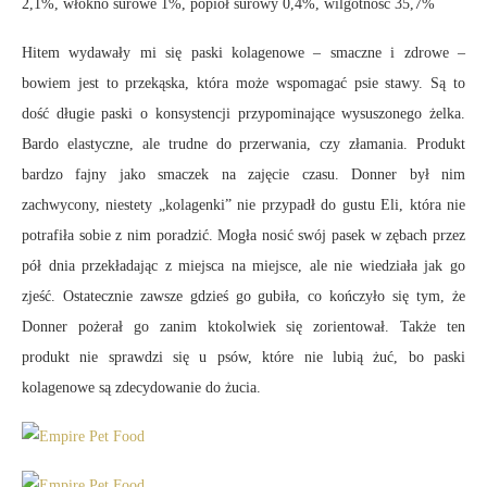
2,1%, włókno surowe 1%, popiół surowy 0,4%, wilgotność 35,7%
Hitem wydawały mi się paski kolagenowe – smaczne i zdrowe –
bowiem jest to przekąska, która może wspomagać psie stawy. Są to
dość długie paski o konsystencji przypominające wysuszonego żelka.
Bardo elastyczne, ale trudne do przerwania, czy złamania. Produkt
bardzo fajny jako smaczek na zajęcie czasu. Donner był nim
zachwycony, niestety „kolagenki” nie przypadł do gustu Eli, która nie
potrafiła sobie z nim poradzić. Mogła nosić swój pasek w zębach przez
pół dnia przekładając z miejsca na miejsce, ale nie wiedziała jak go
zjeść. Ostatecznie zawsze gdzieś go gubiła, co kończyło się tym, że
Donner pożerał go zanim ktokolwiek się zorientował. Także ten
produkt nie sprawdzi się u psów, które nie lubią żuć, bo paski
kolagenowe są zdecydowanie do żucia.