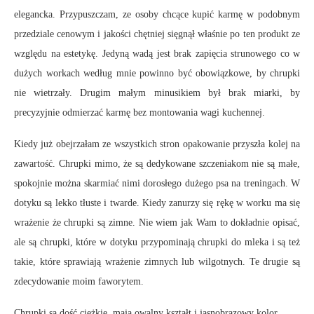
elegancka. Przypuszczam, ze osoby chcące kupić karmę w podobnym
przedziale cenowym i jakości chętniej sięgnął właśnie po ten produkt ze
względu na estetykę. Jedyną wadą jest brak zapięcia strunowego co w
dużych workach według mnie powinno być obowiązkowe, by chrupki
nie wietrzały. Drugim małym minusikiem był brak miarki, by
precyzyjnie odmierzać karmę bez montowania wagi kuchennej.
Kiedy już obejrzałam ze wszystkich stron opakowanie przyszła kolej na
zawartość. Chrupki mimo, że są dedykowane szczeniakom nie są małe,
spokojnie można skarmiać nimi dorosłego dużego psa na treningach. W
dotyku są lekko tłuste i twarde. Kiedy zanurzy się rękę w worku ma się
wrażenie że chrupki są zimne. Nie wiem jak Wam to dokładnie opisać,
ale są chrupki, które w dotyku przypominają chrupki do mleka i są też
takie, które sprawiają wrażenie zimnych lub wilgotnych. Te drugie są
zdecydowanie moim faworytem.
Chrupki są dość ciężkie, mają owalny kształt i jasnobrązowy kolor.