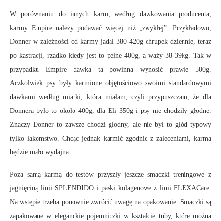
W porównaniu do innych karm, według dawkowania producenta,
karmy Empire należy podawać więcej niż „zwykłej”. Przykładowo,
Donner w zależności od karmy jadał 380-420g chrupek dziennie, teraz
po kastracji, rzadko kiedy jest to pełne 400g, a waży 38-39kg. Tak w
przypadku Empire dawka ta powinna wynosić prawie 500g.
Aczkolwiek psy były karmione objętościowo swoimi standardowymi
dawkami według miarki, która miałam, czyli przypuszczam, że dla
Donnera było to około 400g, dla Eli 350g i psy nie chodziły głodne.
Znaczy Donner to zawsze chodzi głodny, ale nie był to głód typowy
tylko łakomstwo. Chcąc jednak karmić zgodnie z zaleceniami, karma
będzie mało wydajna.
Poza samą karmą do testów przyszły jeszcze smaczki treningowe z
jagnięciną linii SPLENDIDO i paski kolagenowe z linii FLEXACare.
Na wstępie trzeba ponownie zwrócić uwagę na opakowanie. Smaczki są
zapakowane w eleganckie pojemniczki w kształcie tuby, które można