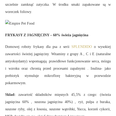
szczelnie zamknąć zatyczka. W środku smaki zapakowane są w
woreczek foliowy.
FRYKASY Z JAGNIĘCINY – 60% świeża jagnięcina
Domowej roboty frykasy dla psa z serii
SPLENDIDO
o wysokiej
zawartości świeżej jagnięciny. Witaminy z grupy A , C i E (naturalne
antyoksydanty) wspomagają prawidłowe funkcjonowanie serca, mózgu
i wzroku oraz chronią przed procesami zapalnymi . Inulina- jako
prebiotyk stymuluje mikroflorę bakteryjną w przewodzie
pokarmowym.
Skład:
zawartość składników mięsnych 45,5% z czego: (świeża
jagnięcina 60% , suszona jagnięcina 40%) , ryż, pulpa z buraka,
suszone ryby, olej z łososia, suszone wątróbki, Yucca, korzeń cykorii,