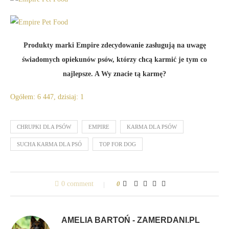
Produkty marki Empire zdecydowanie zasługują na uwagę
świadomych opiekunów psów, którzy chcą karmić je tym co
najlepsze. A Wy znacie tą karmę?
Ogółem: 6 447, dzisiaj: 1
CHRUPKI DLA PSÓW
EMPIRE
KARMA DLA PSÓW
SUCHA KARMA DLA PSÓ
TOP FOR DOG
0 comment
0
AMELIA BARTOŃ - ZAMERDANI.PL