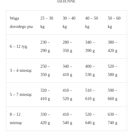
DZIENNE
Waga
25 – 30
30 – 40
40 – 50
50 – 60
dorosłego psa
kg
kg
kg
kg
230 –
280 –
340 –
380 –
6 – 12 tyg.
290 g
350 g
390 g
420 g
250 –
340 –
400 –
520 –
3 – 4 miesiąc
350 g
410 g
530 g
580 g
320 –
410 –
510 –
590 –
5 – 7 miesiąc
410 g
520 g
610 g
660 g
8 – 12
330 –
410 –
520 –
630 –
miesiąc
420 g
540 g
640 g
740 g