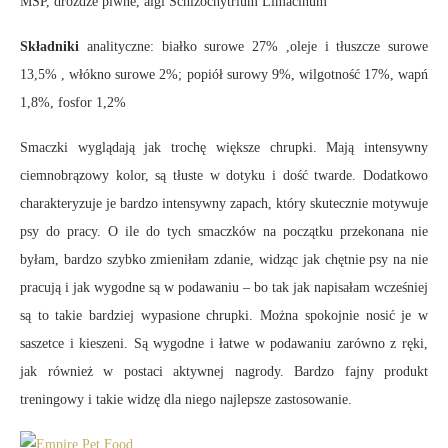
MSP, drożdże piwne, algi Schizochytrium Limacinum
Składniki
analityczne: białko surowe 27% ,oleje i tłuszcze surowe
13,5% , włókno surowe 2%; popiół surowy 9%, wilgotność 17%, wapń
1,8%, fosfor 1,2%
Smaczki wyglądają jak trochę większe chrupki. Mają intensywny
ciemnobrązowy kolor, są tłuste w dotyku i dość twarde. Dodatkowo
charakteryzuje je bardzo intensywny zapach, który skutecznie motywuje
psy do pracy. O ile do tych smaczków na początku przekonana nie
byłam, bardzo szybko zmieniłam zdanie, widząc jak chętnie psy na nie
pracują i jak wygodne są w podawaniu – bo tak jak napisałam wcześniej
są to takie bardziej wypasione chrupki. Można spokojnie nosić je w
saszetce i kieszeni. Są wygodne i łatwe w podawaniu zarówno z ręki,
jak również w postaci aktywnej nagrody. Bardzo fajny produkt
treningowy i takie widzę dla niego najlepsze zastosowanie.