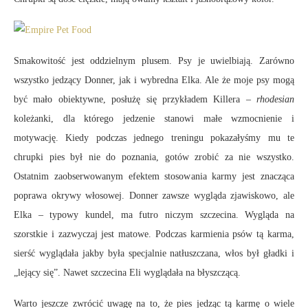
Smakowitość jest oddzielnym plusem. Psy je uwielbiają. Zarówno
wszystko jedzący Donner, jak i wybredna Elka. Ale że moje psy mogą
być mało obiektywne, posłużę się przykładem Killera –
rhodesian
koleżanki, dla którego jedzenie stanowi małe wzmocnienie i
motywację. Kiedy podczas jednego treningu pokazałyśmy mu te
chrupki pies był nie do poznania, gotów zrobić za nie wszystko.
Ostatnim zaobserwowanym efektem stosowania karmy jest znacząca
poprawa okrywy włosowej. Donner zawsze wygląda zjawiskowo, ale
Elka – typowy kundel, ma futro niczym szczecina. Wygląda na
szorstkie i zazwyczaj jest matowe. Podczas karmienia psów tą karma,
sierść wyglądała jakby była specjalnie natłuszczana, włos był gładki i
„lejący się”. Nawet szczecina Eli wyglądała na błyszczącą.
Warto jeszcze zwrócić uwagę na to, że pies jedząc tą karmę o wiele