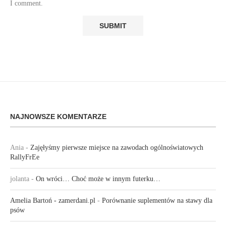
I comment.
NAJNOWSZE KOMENTARZE
Ania
-
Zajęłyśmy pierwsze miejsce na zawodach ogólnoświatowych
RallyFrEe
jolanta
-
On wróci… Choć może w innym futerku…
Amelia Bartoń - zamerdani.pl
-
Porównanie suplementów na stawy dla
psów