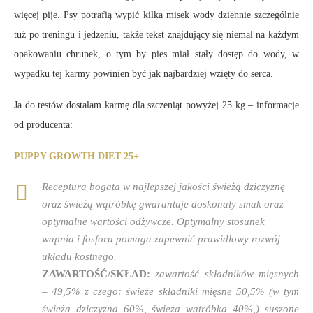
więcej pije. Psy potrafią wypić kilka misek wody dziennie szczególnie
tuż po treningu i jedzeniu, także tekst znajdujący się niemal na każdym
opakowaniu chrupek, o tym by pies miał stały dostęp do wody, w
wypadku tej karmy powinien być jak najbardziej wzięty do serca.
Ja do testów dostałam karmę dla szczeniąt powyżej 25 kg – informacje
od producenta:
PUPPY GROWTH DIET 25+
Receptura bogata w najlepszej jakości świeżą dziczyznę
oraz świeżą wątróbkę gwarantuje doskonały smak oraz
optymalne wartości odżywcze. Optymalny stosunek
wapnia i fosforu pomaga zapewnić prawidłowy rozwój
układu kostnego.
ZAWARTOŚĆ/SKŁAD:
zawartość składników mięsnych
– 49,5% z czego: świeże składniki mięsne 50,5% (w tym
świeża dziczyzna 60%, świeża wątróbka 40%,) suszone