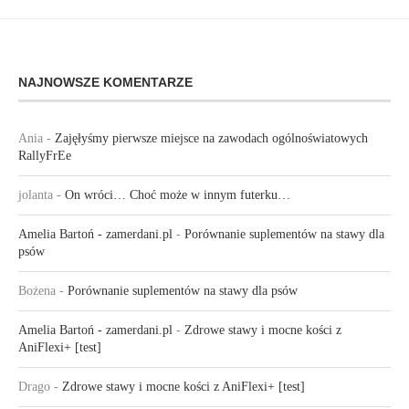
NAJNOWSZE KOMENTARZE
Ania
-
Zajęłyśmy pierwsze miejsce na zawodach ogólnoświatowych
RallyFrEe
jolanta
-
On wróci… Choć może w innym futerku…
Amelia Bartoń - zamerdani.pl
-
Porównanie suplementów na stawy dla
psów
Bożena
-
Porównanie suplementów na stawy dla psów
Amelia Bartoń - zamerdani.pl
-
Zdrowe stawy i mocne kości z
AniFlexi+ [test]
Drago
-
Zdrowe stawy i mocne kości z AniFlexi+ [test]