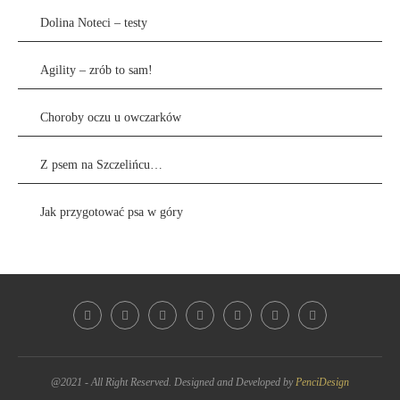
Dolina Noteci – testy
Agility – zrób to sam!
Choroby oczu u owczarków
Z psem na Szczelińcu…
Jak przygotować psa w góry
@2021 - All Right Reserved. Designed and Developed by
PenciDesign