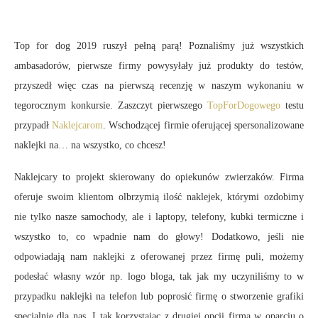
Top for dog 2019 ruszył pełną parą! Poznaliśmy już wszystkich
ambasadorów, pierwsze firmy powysyłały już produkty do testów,
przyszedł więc czas na pierwszą recenzję w naszym wykonaniu w
tegorocznym konkursie. Zaszczyt pierwszego
TopForDogowego
testu
przypadł
Naklejcarom
. Wschodzącej firmie oferującej spersonalizowane
naklejki na… na wszystko, co chcesz!
Naklejcary to projekt skierowany do opiekunów zwierzaków. Firma
oferuje swoim klientom olbrzymią ilość naklejek, którymi ozdobimy
nie tylko nasze samochody, ale i laptopy, telefony, kubki termiczne i
wszystko to, co wpadnie nam do głowy! Dodatkowo, jeśli nie
odpowiadają nam naklejki z oferowanej przez firmę puli, możemy
podesłać własny wzór np. logo bloga, tak jak my uczyniliśmy to w
przypadku naklejki na telefon lub poprosić firmę o stworzenie grafiki
specjalnie dla nas. I tak korzystając z drugiej opcji firma w oparciu o