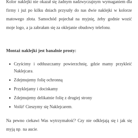
Kolor naklejki nie okazał się żadnym nadzwyczajnym wymaganiem dla
firmy i już po kilku dniach przyszły do nas dwie naklejki w kolorze
matowego złota. Samochód pojechał na myjnię, żeby godnie wozić
moje logo, a ja zabrałam się za oklejanie obudowy telefonu.
Montaż naklejki jest banalnie prosty:
Czyścimy i odtłuszczamy powierzchnię, gdzie mamy przykleić
Naklejcara.
Zdejmujemy folię ochronną
Przyklejamy i dociskamy
Zdejmujemy delikatnie folię z drugiej strony
Voilà!
Cieszymy się Naklejcarem.
Na pewno ciekawi Was wytrzymałość? Czy nie odklejają się i jak się
myją np. na aucie.