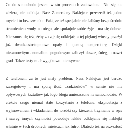
Co do samochodu jestem w stu procentach zadowolona. Nic się nie
zdziera, nie odkleja. Nasz Zamerdany Naklejcar przeszedł też jedno
mycie i to bez szwanku. Fakt, że też specjalnie nie laliśmy bezpośrednio
strumieniem wody na niego, ale spokojnie sobie żyje i ma się dobrze.
Nie zanosi się też, żeby zaczął się odklejać, a tej pięknej wiosny przeżył
już dwudziestostopniowe upały i ujemną temperaturę. Dzięki
niesamowitym anomaliom pogodowym zaliczył deszcz, śnieg, a nawet
grad. Także testy miał wyjątkowo intensywne.
Z telefonem za to jest mały problem. Nasz Naklejcar jest bardzo
szczegółowy i ma sporą ilość „zadziorków” w sensie nie ma
opływowych kształtów jak logo bloga umieszczone na samochodzie. W
efekcie czego niemal stałe korzystanie z telefonu, eksploatacja z
wyjmowaniem i wkładaniem do torebki czy kieszeni, trzymanie w ręce
i szereg innych czynności powoduje lekkie odklejanie się naklejki
właśnie w tych drobnych miejscach jak futro. Dlatego też na przyszłość