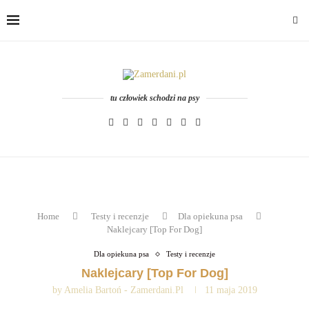
tu człowiek schodzi na psy
Home
Testy i recenzje
Dla opiekuna psa
Naklejcary [Top For Dog]
Dla opiekuna psa
Testy i recenzje
Naklejcary [Top For Dog]
by
Amelia Bartoń - Zamerdani.pl
11 maja 2019