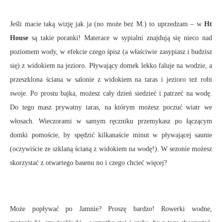
Jeśli macie taką wizję jak ja (no może bez M.) to uprzedzam – w
Ht
House
są takie poranki! Materace w sypialni znajdują się nieco nad
poziomem wody, w efekcie czego śpisz (a właściwie zasypiasz i budzisz
się) z widokiem na jezioro. Pływający domek lekko faluje na wodzie, a
przeszklona ściana w salonie z widokiem na taras i jezioro też robi
swoje. Po prostu bajka, możesz cały dzień siedzieć i patrzeć na wodę.
Do tego masz prywatny taras, na którym możesz poczuć wiatr we
włosach. Wieczorami w samym ręczniku przemykasz po łączącym
domki pomoście, by spędzić kilkanaście minut w pływającej saunie
(oczywiście ze szklaną ścianą z widokiem na wodę!). W sezonie możesz
skorzystać z otwartego basenu no i czego chcieć więcej?
Może popływać po Jamnie? Proszę bardzo! Rowerki wodne,