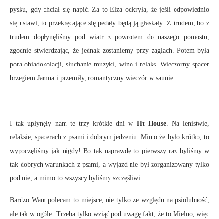
pysku, gdy chciał się napić. Za to Elza odkryła, że jeśli odpowiednio
się ustawi, to przekręcające się pedały będą ją głaskały. Z trudem, bo z
trudem dopłynęliśmy pod wiatr z powrotem do naszego pomostu,
zgodnie stwierdzając, że jednak zostaniemy przy żaglach. Potem była
pora obiadokolacji, słuchanie muzyki, wino i relaks. Wieczorny spacer
brzegiem Jamna i przemiły, romantyczny wieczór w saunie.
I tak upłynęły nam te trzy krótkie dni w
Ht House
. Na lenistwie,
relaksie, spacerach z psami i dobrym jedzeniu. Mimo że było krótko, to
wypoczęliśmy jak nigdy! Bo tak naprawdę to pierwszy raz byliśmy w
tak dobrych warunkach z psami, a wyjazd nie był zorganizowany tylko
pod nie, a mimo to wszyscy byliśmy szczęśliwi.
Bardzo Wam polecam to miejsce, nie tylko ze względu na psiolubność,
ale tak w ogóle. Trzeba tylko wziąć pod uwagę fakt, że to Mielno, więc