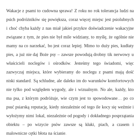
Wakacje z psami to cudowna sprawa! Z roku no rok tolerancja ludzi na
psich podróżników się powiększa, coraz więcej miejsc jest psiolubnych
i choć chyba każdy z nas miał jakieś przykre doświadczenie wakacyjne
związane z tym, że pies nie był mile widziany, to myślę, że ogólnie nie
mamy na co narzekać, bo jest coraz lepiej. Mimo to duży pies, kudłaty
pies, a już nie daj Boże psy – zawsze powodują drobny tik nerwowy u
właścicieli noclegów i ośrodków. Jesteśmy tego świadomi, więc
zazwyczaj miejsca, które wybieramy do noclegu z psami mają dość
niski standard. Są schludne, ale daleko im do warunków komfortowych
nie tylko pod względem wygody, ale i wizualnym. No ale, każdy, kto
ma psa, z którym podróżuje, wie czym jest to spowodowane… po co
psuć psiarską reputację, kiedy niezależnie od tego ile kocy się weźmie i
wyłożymy nimi lokal, niezależnie od pogody i dokładnego posprzątania
obiektu – po wizycie psów zawsze są kłaki, piach, a czasem i
malownicze cętki błota na ścianie.