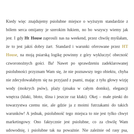
Kiedy więc znajdujemy psiolubne miejsce o wyższym standardzie z
bólem serca omijamy je szerokim łukiem, no bo wszyscy wiemy jak
jest. I gdy
Ht House
zaprosili nas na weekend, przez chwilę myślałam,
że to jest jakiś dobry żart. Standard i warunki oferowane przez
HT
House
, na moją psiarską logikę powinny z góry wykluczyć obecność
czworonożnych gości. Ba! Nawet po sprawdzeniu zadeklarowanej
psiolubności przyznam Wam się, że nie poznawszy tego obiektu, chyba
nie zdecydowałabym się na przyjazd z psami, mając z tyłu głowy wizję
wody (mokrych psów), plaży (pisaku w całym domku), elegancji
wnętrza (kłaki, błoto, ślina i jeszcze raz kłaki). Okej – małe pieski do
towarzystwa czemu nie, ale gdzie ja z moimi futrzakami do takich
warunków! A jednak, psiolubność tego miejsca to nie jest tylko chwyt
marketingowy. Ono faktycznie jest psiolubne, co za chwilę Wam
udowodnię, i psiolubne tak na poważnie. Nie zależnie od rasy psa,