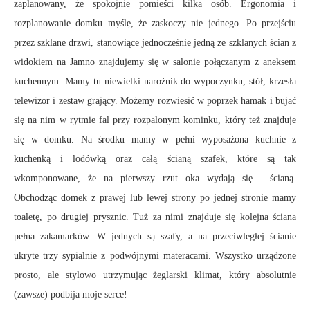
zaplanowany, że spokojnie pomieści kilka osób. Ergonomia i
rozplanowanie domku myślę, że zaskoczy nie jednego. Po przejściu
przez szklane drzwi, stanowiące jednocześnie jedną ze szklanych ścian z
widokiem na Jamno znajdujemy się w salonie połączanym z aneksem
kuchennym. Mamy tu niewielki narożnik do wypoczynku, stół, krzesła
telewizor i zestaw grający. Możemy rozwiesić w poprzek hamak i bujać
się na nim w rytmie fal przy rozpalonym kominku, który też znajduje
się w domku. Na środku mamy w pełni wyposażona kuchnie z
kuchenką i lodówką oraz całą ścianą szafek, które są tak
wkomponowane, że na pierwszy rzut oka wydają się… ścianą.
Obchodząc domek z prawej lub lewej strony po jednej stronie mamy
toaletę, po drugiej prysznic. Tuż za nimi znajduje się kolejna ściana
pełna zakamarków. W jednych są szafy, a na przeciwległej ścianie
ukryte trzy sypialnie z podwójnymi materacami. Wszystko urządzone
prosto, ale stylowo utrzymując żeglarski klimat, który absolutnie
(zawsze) podbija moje serce!