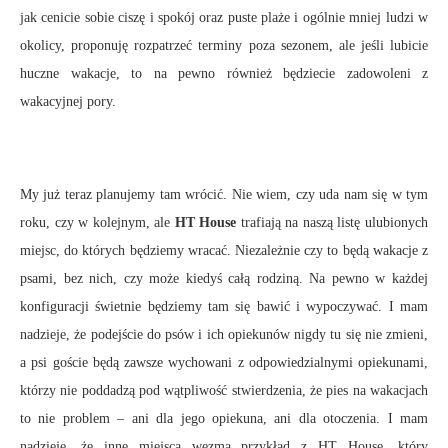
jak cenicie sobie ciszę i spokój oraz puste plaże i ogólnie mniej ludzi w
okolicy, proponuję rozpatrzeć terminy poza sezonem, ale jeśli lubicie
huczne wakacje, to na pewno również będziecie zadowoleni z
wakacyjnej pory.
My już teraz planujemy tam wrócić. Nie wiem, czy uda nam się w tym
roku, czy w kolejnym, ale
HT House
trafiają na naszą listę ulubionych
miejsc, do których będziemy wracać. Niezależnie czy to będą wakacje z
psami, bez nich, czy może kiedyś całą rodziną. Na pewno w każdej
konfiguracji świetnie będziemy tam się bawić i wypoczywać. I mam
nadzieje, że podejście do psów i ich opiekunów nigdy tu się nie zmieni,
a psi goście będą zawsze wychowani z odpowiedzialnymi opiekunami,
którzy nie poddadzą pod wątpliwość stwierdzenia, że pies na wakacjach
to nie problem – ani dla jego opiekuna, ani dla otoczenia. I mam
nadzieję, że inne miejsca wezmą przykład z HT House, który