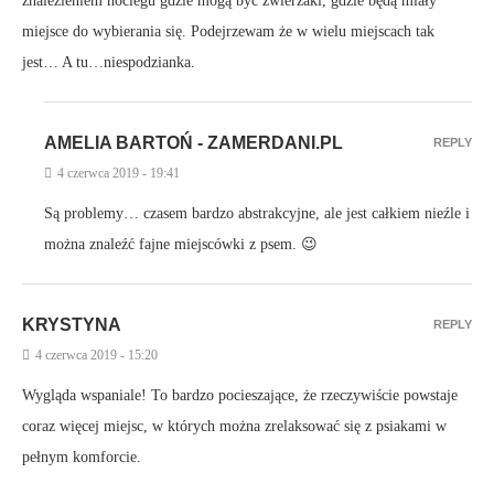
znalezieniem noclegu gdzie mogą być zwierzaki, gdzie będą miały
miejsce do wybierania się. Podejrzewam że w wielu miejscach tak
jest… A tu…niespodzianka.
AMELIA BARTOŃ - ZAMERDANI.PL
REPLY
4 czerwca 2019 - 19:41
Są problemy… czasem bardzo abstrakcyjne, ale jest całkiem nieźle i
można znaleźć fajne miejscówki z psem. 😉
KRYSTYNA
REPLY
4 czerwca 2019 - 15:20
Wygląda wspaniale! To bardzo pocieszające, że rzeczywiście powstaje
coraz więcej miejsc, w których można zrelaksować się z psiakami w
pełnym komforcie.