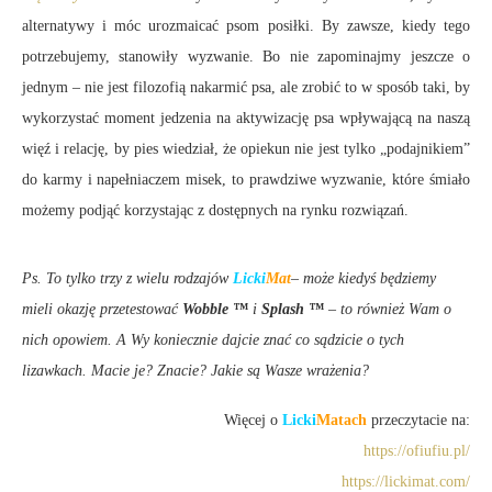
alternatywy i móc urozmaicać psom posiłki. By zawsze, kiedy tego
potrzebujemy, stanowiły wyzwanie. Bo nie zapominajmy jeszcze o
jednym – nie jest filozofią nakarmić psa, ale zrobić to w sposób taki, by
wykorzystać moment jedzenia na aktywizację psa wpływającą na naszą
więź i relację, by pies wiedział, że opiekun nie jest tylko „podajnikiem”
do karmy i napełniaczem misek, to prawdziwe wyzwanie, które śmiało
możemy podjąć korzystając z dostępnych na rynku rozwiązań.
Ps. To tylko trzy z wielu rodzajów
Licki
Mat
– może kiedyś będziemy
mieli okazję przetestować
Wobble ™
i
Splash ™
– to również Wam o
nich opowiem. A Wy koniecznie dajcie znać co sądzicie o tych
lizawkach. Macie je? Znacie? Jakie są Wasze wrażenia?
Więcej o
Licki
Matach
przeczytacie na:
https://ofiufiu.pl/
https://lickimat.com/