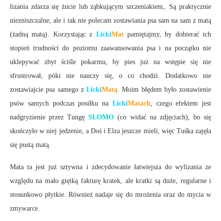
lizania zdarza się żucie lub ząbkującym szczeniakiem,. Są praktycznie
niezniszczalne, ale i tak nie polecam zostawiania psa sam na sam z matą
(żadną matą). Korzystając z
Licki
Mat
pamiętajmy, by dobierać ich
stopień trudności do poziomu zaawansowania psa i na początku nie
uklepywać zbyt ściśle pokarmu, by pies już na wstępie się nie
sfrustrował, póki nie nauczy się, o co chodzi. Dodatkowo nie
zostawiajcie psa samego z
Licki
Matą
. Moim błędem było zostawienie
psów samych podczas posiłku na
Licki
Matach
, czego efektem jest
nadgryzienie przez Tungę
SLOMO
(co widać na zdjęciach), bo się
skończyło w niej jedzenie, a Doś i Elza jeszcze mieli, więc Tuśka zajęła
się pustą matą.
Mata ta jest już sztywna i zdecydowanie łatwiejsza do wylizania ze
względu na mało giętką fakturę kratek, ale kratki są duże, regularne i
stosunkowo płytkie. Również nadaje się do mrożenia oraz do mycia w
zmywarce.