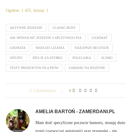
Ogółem: 1 455, dzisiaj: 1
AKTYWNE JEDZENIE
CLASSIC BUDY
JAK SPOWOLNIĆ JEDZENIE ŁAPCZYWEGO PSA
LICKIMAT
LIKIMATA
MATA DO LIZANIA
NAJLEPSZE RECENZJE
OFIUFIU
PIES JE ZA SZYBKO
POLECAJKA
SLOMO
TESTY PRODUKTÓW DLA PSÓW
ZABAWKI NA JEDZENIE
2 komentarze
0
AMELIA BARTOŃ - ZAMERDANI.PL
Mam dość specyficzne poczucie humoru, stosuję dużo
ironii (zazwyczaj autoironii) oraz przenośni - nie