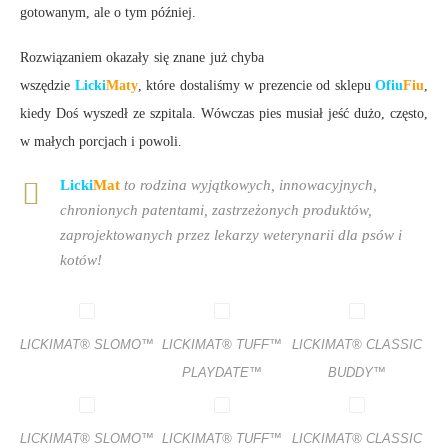
gotowanym, ale o tym później.
Rozwiązaniem okazały się znane już chyba
wszędzie
Licki
Maty
, które dostaliśmy w prezencie od sklepu
Ofiu
Fiu
,
kiedy Doś wyszedł ze szpitala. Wówczas pies musiał jeść dużo, często,
w małych porcjach i powoli.
Licki
Mat
to rodzina wyjątkowych, innowacyjnych,
chronionych patentami, zastrzeżonych produktów,
zaprojektowanych przez lekarzy weterynarii dla psów i
kotów!
LICKIMAT® SLOMO™
LICKIMAT® TUFF™
LICKIMAT® CLASSIC
PLAYDATE™
BUDDY™
LICKIMAT® SLOMO™
LICKIMAT® TUFF™
LICKIMAT® CLASSIC