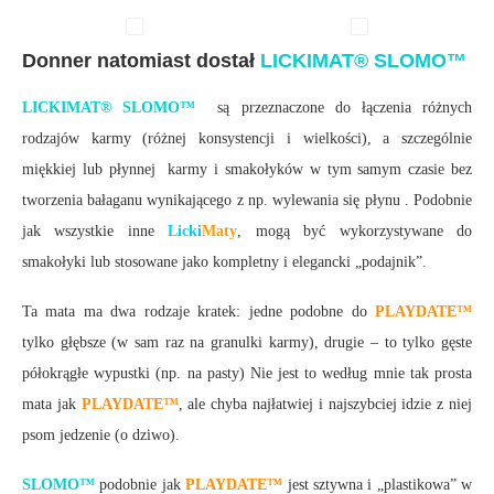
Donner natomiast dostał
LICKIMAT® SLOMO™
LICKIMAT® SLOMO™
są przeznaczone do łączenia różnych
rodzajów karmy (różnej konsystencji i wielkości), a szczególnie
miękkiej lub płynnej karmy i smakołyków w tym samym czasie bez
tworzenia bałaganu wynikającego z np. wylewania się płynu . Podobnie
jak wszystkie inne
Licki
Maty
, mogą być wykorzystywane do
smakołyki lub stosowane jako kompletny i elegancki „podajnik”.
Ta mata ma dwa rodzaje kratek: jedne podobne do
PLAYDATE™
tylko głębsze (w sam raz na granulki karmy), drugie – to tylko gęste
półokrągłe wypustki (np. na pasty) Nie jest to według mnie tak prosta
mata jak
PLAYDATE™
, ale chyba najłatwiej i najszybciej idzie z niej
psom jedzenie (o dziwo).
SLOMO™
podobnie jak
PLAYDATE™
jest sztywna i „plastikowa” w