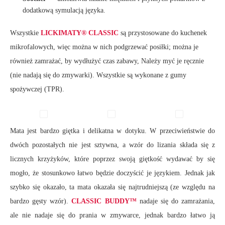
dodatkową symulacją języka.
Wszystkie
LICKIMATY® CLASSIC
są przystosowane do kuchenek
mikrofalowych, więc można w nich podgrzewać posiłki; można je
również zamrażać, by wydłużyć czas zabawy, Należy myć je ręcznie
(nie nadają się do zmywarki). Wszystkie są wykonane z gumy
spożywczej (TPR).
Mata jest bardzo giętka i delikatna w dotyku. W przeciwieństwie do
dwóch pozostałych nie jest sztywna, a wzór do lizania składa się z
licznych krzyżyków, które poprzez swoją giętkość wydawać by się
mogło, że stosunkowo łatwo będzie doczyścić je językiem. Jednak jak
szybko się okazało, ta mata okazała się najtrudniejszą (ze względu na
bardzo gęsty wzór).
CLASSIC BUDDY™
nadaje się do zamrażania,
ale nie nadaje się do prania w zmywarce, jednak bardzo łatwo ją