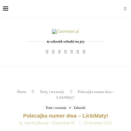
tu człowiek schodzi na psy
Home
Testy i recenzje
Polecajka numer dwa –
LickiMaty!
Testy i recenzje
Zabawki
Polecajka numer dwa – LickiMaty!
by
Amelia Bartoń - Zamerdani.pl
23 kwietnia 2021