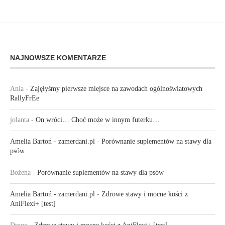
NAJNOWSZE KOMENTARZE
Ania
-
Zajęłyśmy pierwsze miejsce na zawodach ogólnoświatowych
RallyFrEe
jolanta
-
On wróci… Choć może w innym futerku…
Amelia Bartoń - zamerdani.pl
-
Porównanie suplementów na stawy dla
psów
Bożena
-
Porównanie suplementów na stawy dla psów
Amelia Bartoń - zamerdani.pl
-
Zdrowe stawy i mocne kości z
AniFlexi+ [test]