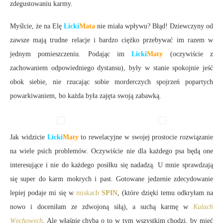
zdegustowaniu karmy.
Myślcie, że na Elę
Licki
Mata
nie miała wpływu? Błąd! Dziewczyny od
zawsze mają trudne relacje i bardzo ciężko przebywać im razem w
jednym pomieszczeniu. Podając im
Licki
Maty
(oczywiście z
zachowaniem odpowiedniego dystansu), były w stanie spokojnie jeść
obok siebie, nie rzucając sobie morderczych spojrzeń popartych
powarkiwaniem, bo każda była zajęta swoją zabawką.
Jak widzicie
Licki
Maty
to rewelacyjne w swojej prostocie rozwiązanie
na wiele psich problemów. Oczywiście nie dla każdego psa będą one
interesujące i nie do każdego posiłku się nadadzą. U mnie sprawdzają
się super do karm mokrych i past. Gotowane jedzenie zdecydowanie
lepiej podaje mi się w
miskach
SPIN
, (które dzięki temu odkryłam na
nowo i doceniłam ze zdwojoną siłą), a suchą karmę w
Kulach
Węchowych
. Ale właśnie chyba o to w tym wszystkim chodzi, by mieć