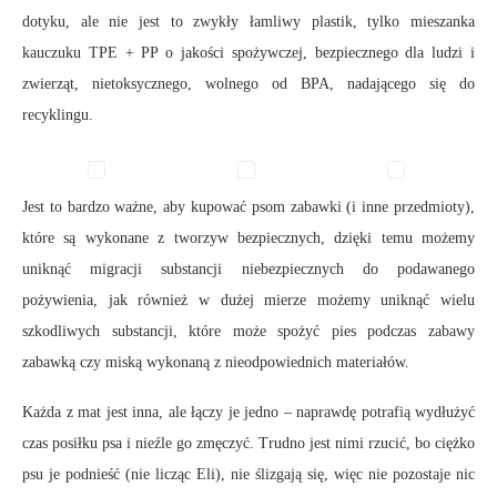
dotyku, ale nie jest to zwykły łamliwy plastik, tylko mieszanka
kauczuku TPE + PP o jakości spożywczej, bezpiecznego dla ludzi i
zwierząt, nietoksycznego, wolnego od BPA, nadającego się do
recyklingu.
Jest to bardzo ważne, aby kupować psom zabawki (i inne przedmioty),
które są wykonane z tworzyw bezpiecznych, dzięki temu możemy
uniknąć migracji substancji niebezpiecznych do podawanego
pożywienia, jak również w dużej mierze możemy uniknąć wielu
szkodliwych substancji, które może spożyć pies podczas zabawy
zabawką czy miską wykonaną z nieodpowiednich materiałów.
Każda z mat jest inna, ale łączy je jedno – naprawdę potrafią wydłużyć
czas posiłku psa i nieźle go zmęczyć. Trudno jest nimi rzucić, bo ciężko
psu je podnieść (nie licząc Eli), nie ślizgają się, więc nie pozostaje nic