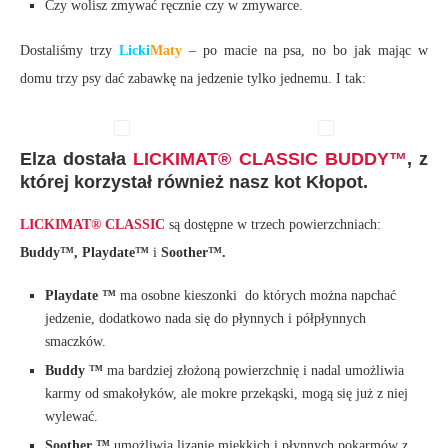
Czy wolisz zmywać ręcznie czy w zmywarce.
Dostaliśmy trzy
Licki
Maty
– po macie na psa, no bo jak mając w
domu trzy psy dać zabawkę na jedzenie tylko jednemu. I tak:
Elza dostała
LICKIMAT® CLASSIC BUDDY™
, z
której korzystał również nasz kot Kłopot.
LICKIMAT® CLASSIC
są dostępne w trzech powierzchniach:
Buddy™, Playdate™
i
Soother™.
Playdate ™
ma osobne kieszonki do których można napchać
jedzenie, dodatkowo nada się do płynnych i półpłynnych
smaczków.
Buddy ™
ma bardziej złożoną powierzchnię i nadal umożliwia
karmy od smakołyków, ale mokre przekąski, mogą się już z niej
wylewać.
Soother ™
umożliwia lizanie miękkich i płynnych pokarmów z