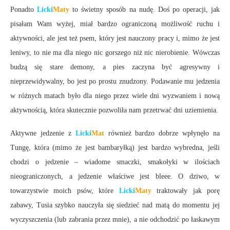
Ponadto
Licki
Maty
to świetny sposób na nudę. Doś po operacji, jak
pisałam Wam wyżej, miał bardzo ograniczoną możliwość ruchu i
aktywności, ale jest też psem, który jest nauczony pracy i, mimo że jest
leniwy, to nie ma dla niego nic gorszego niż nic nierobienie. Wówczas
budzą się stare demony, a pies zaczyna być agresywny i
nieprzewidywalny, bo jest po prostu znudzony. Podawanie mu jedzenia
w różnych matach było dla niego przez wiele dni wyzwaniem i nową
aktywnością, która skutecznie pozwoliła nam przetrwać dni uziemienia.
Aktywne jedzenie z
Licki
Mat
również bardzo dobrze wpłynęło na
Tungę, która (mimo że jest bambaryłką) jest bardzo wybredna, jeśli
chodzi o jedzenie – wiadome smaczki, smakołyki w ilościach
nieograniczonych, a jedzenie właściwe jest bleee. O dziwo, w
towarzystwie moich psów, które
Licki
Maty
traktowały jak porę
zabawy, Tusia szybko nauczyła się siedzieć nad matą do momentu jej
wyczyszczenia (lub zabrania przez mnie), a nie odchodzić po łaskawym