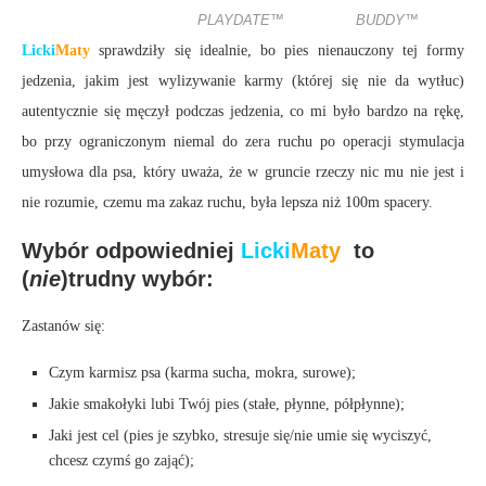
PLAYDATE™
BUDDY™
Licki
Maty
sprawdziły się idealnie, bo pies nienauczony tej formy
jedzenia, jakim jest wylizywanie karmy (której się nie da wytłuc)
autentycznie się męczył podczas jedzenia, co mi było bardzo na rękę,
bo przy ograniczonym niemal do zera ruchu po operacji stymulacja
umysłowa dla psa, który uważa, że w gruncie rzeczy nic mu nie jest i
nie rozumie, czemu ma zakaz ruchu, była lepsza niż 100m spacery.
Wybór odpowiedniej
Licki
Maty
to
(
nie
)trudny wybór:
Zastanów się:
Czym karmisz psa (karma sucha, mokra, surowe);
Jakie smakołyki lubi Twój pies (stałe, płynne, półpłynne);
Jaki jest cel (pies je szybko, stresuje się/nie umie się wyciszyć,
chcesz czymś go zająć);