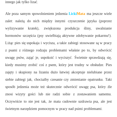
innego jak tylko lizać.
Ale poza samym spowolnieniem jedzenia
Licki
Mata
ma jeszcze wiele
zalet: należą do nich między innymi czyszczenie języka (poprzez
wylizywanie kratek), zwiększona produkcja śliny, uwalnianie
hormonów szczęścia (psy uwielbiają aktywne zdobywanie pokarmu!).
Liżąc pies się uspokaja i wycisza, a takie zabiegi stosowane są w pracy
z psami z różnego rodzaju problemami właśnie po to, by odwrócić
uwagę psów, zająć je, uspokoić i wyciszyć. Świetnie sprawdzają się,
kiedy musimy zrobić coś z psem, który jest trudny w obsłudze. Pies
zajęty i skupiony na lizaniu dużo łatwiej akceptuje nielubiane przez
siebie zabiegi jak, chociażby czesanie czy zmienianie opatrunku. Taki
sposób jedzenia może też skutecznie odwrócić uwagę psa, który źle
znosi wizyty gości lub nie radzi sobie z zostawaniem samemu.
Oczywiście to nie jest tak, że mata cudownie uzdrawia psa, ale jest
świetnym narzędziem pomocnym w pracy nad psimi problemami.