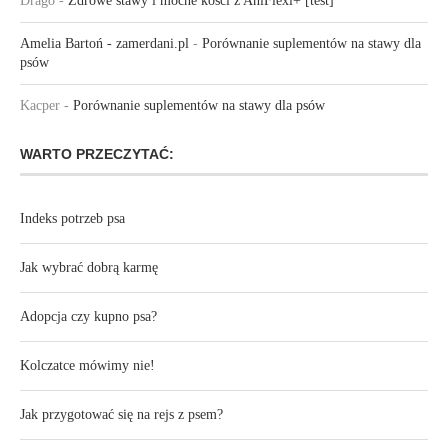
Drago
-
Zdrowe stawy i mocne kości z AniFlexi+ [test]
Amelia Bartoń - zamerdani.pl
-
Porównanie suplementów na stawy dla
psów
Kacper
-
Porównanie suplementów na stawy dla psów
WARTO PRZECZYTAĆ:
Indeks potrzeb psa
Jak wybrać dobrą karmę
Adopcja czy kupno psa?
Kolczatce mówimy nie!
Jak przygotować się na rejs z psem?