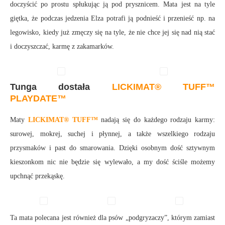
doczyścić po prostu spłukując ją pod prysznicem. Mata jest na tyle
giętka, że podczas jedzenia Elza potrafi ją podnieść i przenieść np. na
legowisko, kiedy już zmęczy się na tyle, że nie chce jej się nad nią stać
i doczyszczać, karmę z zakamarków.
Tunga dostała
LICKIMAT® TUFF™
PLAYDATE™
Maty
LICKIMAT® TUFF™
nadają się do każdego rodzaju karmy:
surowej, mokrej, suchej i płynnej, a także wszelkiego rodzaju
przysmaków i past do smarowania. Dzięki osobnym dość sztywnym
kieszonkom nic nie będzie się wylewało, a my dość ściśle możemy
upchnąć przekąskę.
Ta mata polecana jest również dla psów „podgryzaczy”, którym zamiast