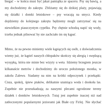
biegać – w końcu musi być jakaś pamiątka ze spaceru. Psy się bawią, a
my dochodzimy do zakrętu. Zbliżamy się do dzikiej plaży, pojawiają
się działki i domki letniskowe – psy wracają na smycz. Kiedy
dojdziemy do kolejnego zakrętu będziemy mogli zatrzymać się na
niewielkim piaszczystym cypelku. Psy chętnie schodzą napić się wody,
trzeba jednak pilnować by nie zachciało im się kąpać.
Mimo, że na pewno miniemy wiele kąpiących się osób, z doświadczenia
wiemy już, że kąpiel naszych chłopaków skończy się alergią i swędzącą
wysypką, która nie minie bez wizyty u weta. Idziemy brzegiem jeszcze
kilkanaście metrów i dochodzimy do uroczo położonego mostka, w
zakolu Zalewu. Siadamy na nim na krótki odpoczynek i przekąski.
Cisza, spokój, śpiew ptaków, delikatnie szumiąca woda i dookoła las.
Zupełnie nie przeszkadzają za naszymi plecami ogrodzone tereny
działek i domków letniskowych. Tutaj jest zupełnie inaczej niż nad
zatłoczonymi popularnymi jeziorami jak Białe czy Firlej. Nie słychać