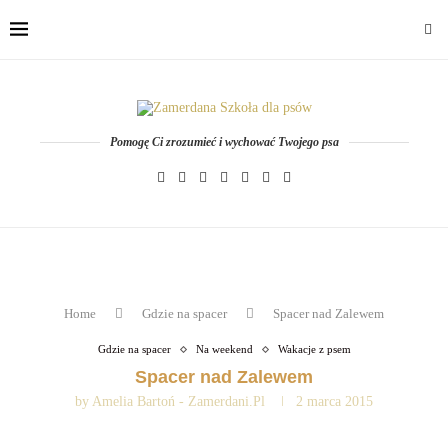
Pomogę Ci zrozumieć i wychować Twojego psa
Home
Gdzie na spacer
Spacer nad Zalewem
Gdzie na spacer
Na weekend
Wakacje z psem
Spacer nad Zalewem
by
Amelia Bartoń - Zamerdani.pl
2 marca 2015