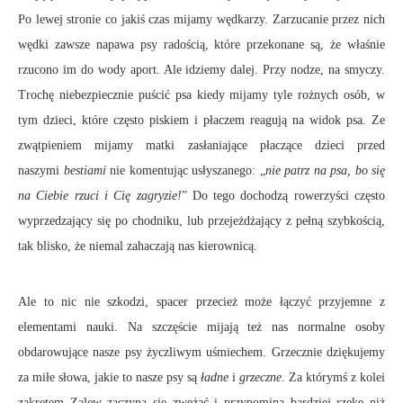
Po lewej stronie co jakiś czas mijamy wędkarzy. Zarzucanie przez nich
wędki zawsze napawa psy radością, które przekonane są, że właśnie
rzucono im do wody aport. Ale idziemy dalej. Przy nodze, na smyczy.
Trochę niebezpiecznie puścić psa kiedy mijamy tyle rożnych osób, w
tym dzieci, które często piskiem i płaczem reagują na widok psa. Ze
zwątpieniem mijamy matki zasłaniające płaczące dzieci przed
naszymi
bestiami
nie komentując usłyszanego: „
nie patrz na psa, bo się
na Ciebie rzuci i Cię zagryzie!
” Do tego dochodzą rowerzyści często
wyprzedzający się po chodniku, lub przejeżdżający z pełną szybkością,
tak blisko, że niemal zahaczają nas kierownicą.
Ale to nic nie szkodzi, spacer przecież może łączyć przyjemne z
elementami nauki. Na szczęście mijają też nas normalne osoby
obdarowujące nasze psy życzliwym uśmiechem. Grzecznie dziękujemy
za miłe słowa, jakie to nasze psy są
ładne
i
grzeczne
. Za którymś z kolei
zakrętem Zalew zaczyna się zwężać i przypomina bardziej rzekę niż