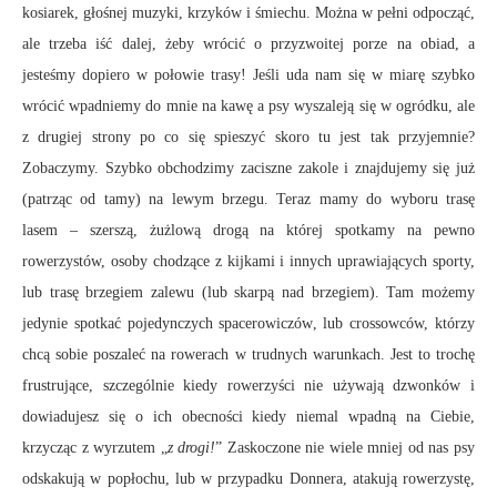
kosiarek, głośnej muzyki, krzyków i śmiechu. Można w pełni odpocząć,
ale trzeba iść dalej, żeby wrócić o przyzwoitej porze na obiad, a
jesteśmy dopiero w połowie trasy! Jeśli uda nam się w miarę szybko
wrócić wpadniemy do mnie na kawę a psy wyszaleją się w ogródku, ale
z drugiej strony po co się spieszyć skoro tu jest tak przyjemnie?
Zobaczymy. Szybko obchodzimy zaciszne zakole i znajdujemy się już
(patrząc od tamy) na lewym brzegu. Teraz mamy do wyboru trasę
lasem – szerszą, żużlową drogą na której spotkamy na pewno
rowerzystów, osoby chodzące z kijkami i innych uprawiających sporty,
lub trasę brzegiem zalewu (lub skarpą nad brzegiem). Tam możemy
jedynie spotkać pojedynczych spacerowiczów, lub crossowców, którzy
chcą sobie poszaleć na rowerach w trudnych warunkach. Jest to trochę
frustrujące, szczególnie kiedy rowerzyści nie używają dzwonków i
dowiadujesz się o ich obecności kiedy niemal wpadną na Ciebie,
krzycząc z wyrzutem „
z drogi!
” Zaskoczone nie wiele mniej od nas psy
odskakują w popłochu, lub w przypadku Donnera, atakują rowerzystę,