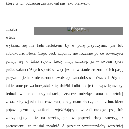
który w ich odczuciu zaatakował nas jako pierwszy.
Biegamy!
Trzeba
wtedy
wykazać się nie lada refleksem by w porę przytrzymać psa lub
zablokować Flexi. Część osób zupełnie nie rozumie po co rowerzyści
pchają się w takie rejony kiedy mają ścieżkę, ja w swoim życiu
próbowałam różnych sportów, więc jestem w stanie zrozumieć ich pasję
przyznam jednak nie rozumie swoistego samolubstwa. Wszak każdy ma
takie same prawa korzystać z tej dróżki i nikt nie jest uprzywilejowany.
Jednak w takich przypadkach, szczerze mówiąc sama najchętniej
zakazałaby wjazdu tam rowerom, kiedy mam do czynienia z burakiem
pojawiającym się znikąd i wjeżdżającym w zad mojego psa, lub
zatrzymującym się na rozciągniętej w poprzek drogi smyczy, z
pretensjami, że musiał zwolnić. A przecież wystarczyłoby wcześniej