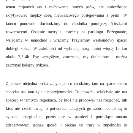
temat mijanych ras i zachowania innych psów, nie omieszkując
skrytykować między sobą niewłaściwego postępowania z psem. W
końcu ponownie dochodzimy do chodnika pomiędzy ścieżkami
rowerowymi. Ostatnie metry i jesteśmy na parkingu. Pożegnanie,
wsiadamy w samochód i wracamy. Przyjemny weekendowy spacer
dobiegł końca. W zależności od wybranej trasy mniej więcej 13 km
około 2,5-4h. Psy szczęśliwe, zmęczone, my dotlenione – można
zaczynać kolejny tydzień.
Zapewne niejedna osoba zapyta po co chodzimy tam na spacer skoro
spotyka nas tam tyle nieprzyjemności. To prawda, właściwie nie ma
spaceru w tamtych regionach, by ktoś nie próbował nas rozjechać, lub
ktoś nie rzucił uwagi o potworach chcących go zabić. Jednak są to
sytuacje marginalne; pozostające w pamięci i potrafiące mocno
zdenerwować, jednak spokój i piękno tej trasy w zupełności to