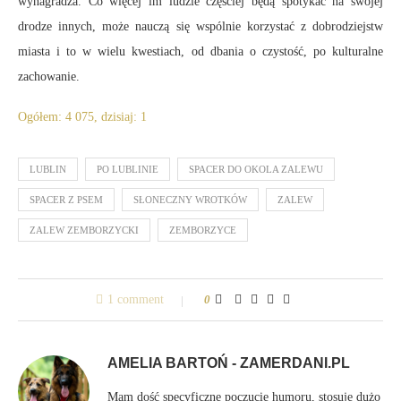
wynagradza. Co więcej im ludzie częściej będą spotykać na swojej
drodze innych, może nauczą się wspólnie korzystać z dobrodziejstw
miasta i to w wielu kwestiach, od dbania o czystość, po kulturalne
zachowanie.
Ogółem: 4 075, dzisiaj: 1
LUBLIN
PO LUBLINIE
SPACER DO OKOLA ZALEWU
SPACER Z PSEM
SŁONECZNY WROTKÓW
ZALEW
ZALEW ZEMBORZYCKI
ZEMBORZYCE
1 comment
0
AMELIA BARTOŃ - ZAMERDANI.PL
Mam dość specyficzne poczucie humoru, stosuję dużo