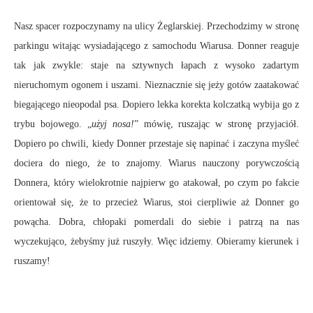
Nasz spacer rozpoczynamy na ulicy Żeglarskiej. Przechodzimy w stronę
parkingu witając wysiadającego z samochodu Wiarusa. Donner reaguje
tak jak zwykle: staje na sztywnych łapach z wysoko zadartym
nieruchomym ogonem i uszami. Nieznacznie się jeży gotów zaatakować
biegającego nieopodal psa. Dopiero lekka korekta kolczatką wybija go z
trybu bojowego. „
użyj nosa!
” mówię, ruszając w stronę przyjaciół.
Dopiero po chwili, kiedy Donner przestaje się napinać i zaczyna myśleć
dociera do niego, że to znajomy. Wiarus nauczony porywczością
Donnera, który wielokrotnie najpierw go atakował, po czym po fakcie
orientował się, że to przecież Wiarus, stoi cierpliwie aż Donner go
powącha. Dobra, chłopaki pomerdali do siebie i patrzą na nas
wyczekująco, żebyśmy już ruszyły. Więc idziemy. Obieramy kierunek i
ruszamy!