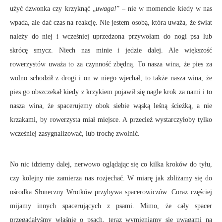
użyć dzwonka czy krzyknąć „
uwaga!
” – nie w momencie kiedy w nas
wpada, ale dać czas na reakcję. Nie jestem osobą, która uważa, że świat
należy do niej i wcześniej uprzedzona przywołam do nogi psa lub
skrócę smycz. Niech nas minie i jedzie dalej. Ale większość
rowerzystów uważa to za czynność zbędną. To nasza wina, że pies za
wolno schodził z drogi i on w niego wjechał, to także nasza wina, że
pies go obszczekał kiedy z krzykiem pojawił się nagle krok za nami i to
nasza wina, że spacerujemy obok siebie wąską leśną ścieżką, a nie
krzakami, by rowerzysta miał miejsce. A przecież wystarczyłoby tylko
wcześniej zasygnalizować, lub trochę zwolnić.
No nic idziemy dalej, nerwowo oglądając się co kilka kroków do tyłu,
czy kolejny nie zamierza nas rozjechać. W miarę jak zbliżamy się do
ośrodka Słoneczny Wrotków przybywa spacerowiczów. Coraz częściej
mijamy innych spacerujących z psami. Mimo, że cały spacer
przegadałyśmy właśnie o psach, teraz wymieniamy się uwagami na