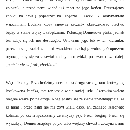
zbiornik, a przed nami widać już most na jego końcu. Przystajemy
znowu na chwilę popatrzeć na łabędzie i kaczki. Z sentymentem
wspominam Budzika który zapewne zacząłby obszczekiwać ptactwo
będąc w stanie wojny z łabędziami. Pokazuję Donnerowi ptaki, jednak
ten zdaje się ich nie dostrzegać. Ustawiam jego łeb w ich kierunku;
przez chwilę wodzi za nimi wzrokiem machając wolno pióropuszem
ogona, jakby się zastanawiał nad tym co widzi, po czym rusza dalej:
„
pańcia nie stój tak, chodźmy!
”
Więc idziemy. Przechodzimy mostem na drugą stronę, tam kończy się
kostkowana ścieżka, tam też jest o wiele mniej ludzi. Szerokim wałem
biegnie wąska polna droga. Rozglądamy się za siebie upewniając się, że
za nami i przed nami nie ma zbyt wielu osób, ani żadnego szalonego
kolarza, po czym spuszczamy ze smyczy psy. Niech biegną! Niech się
wyszaleją! Donner znajduje patyk, albo większy chwast i zaczyna z nim