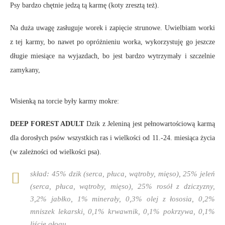
Psy bardzo chętnie jedzą tą karmę (koty zresztą też).
Na duża uwagę zasługuje worek i zapięcie strunowe. Uwielbiam worki
z tej karmy, bo nawet po opróżnieniu worka, wykorzystuję go jeszcze
długie miesiące na wyjazdach, bo jest bardzo wytrzymały i szczelnie
zamykany,
Wisienką na torcie były karmy mokre:
DEEP FOREST ADULT
Dzik z Jeleniną jest pełnowartościową karmą
dla dorosłych psów wszystkich ras i wielkości od 11.-24. miesiąca życia
(w zależności od wielkości psa).
skład:
45% dzik (serca, płuca, wątroby, mięso), 25% jeleń
(serca, płuca, wątroby, mięso), 25% rosół z dziczyzny,
3,2% jabłko, 1% minerały, 0,3% olej z łososia, 0,2%
mniszek lekarski, 0,1% krwawnik, 0,1% pokrzywa, 0,1%
liście głogu