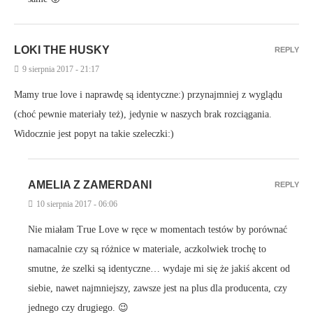
LOKI THE HUSKY
REPLY
9 sierpnia 2017 - 21:17
Mamy true love i naprawdę są identyczne:) przynajmniej z wyglądu
(choć pewnie materiały też), jedynie w naszych brak rozciągania.
Widocznie jest popyt na takie szeleczki:)
AMELIA Z ZAMERDANI
REPLY
10 sierpnia 2017 - 06:06
Nie miałam True Love w ręce w momentach testów by porównać
namacalnie czy są różnice w materiale, aczkolwiek trochę to
smutne, że szelki są identyczne… wydaje mi się że jakiś akcent od
siebie, nawet najmniejszy, zawsze jest na plus dla producenta, czy
jednego czy drugiego. 😉