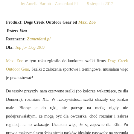
by
Amelia Bartoń - Zamerdani.pl
9 sierpnia 2017
Produkt: Dogs Creek Outdoor Gear od
Maxi Zoo
Tester:
Elza
Recenzent:
Zamerdani.pl
Dla:
Top for Dog 2017
Maxi Zoo
w tym roku zgłosiło do konkursu szelki firmy
Dogs Creek
Outdoor Gear
. Szelki z założenia sportowe i treningowe, musiałam więc
je przetestować!
Do testów przyszły nam czerwone szelki (po kolorze wskazujące, że dla
Donnera), rozmiaru XL. W rzeczywistości szelki okazały się bardzo
małe. Biorąc je do ręki, nie patrząc na metkę nigdy nie
podejrzewałabym, że mogą być dla owczarka, choć rozmiar i zakres
regulacji na to wskazuje. Uznałam więc, że są zapewne dla Elki. Po
prawie maksymalnym ściągnięciu pasków idealnie pasowały na szczupłą