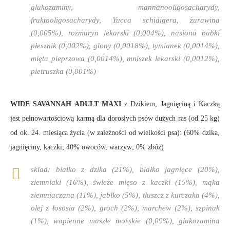
glukozaminy, mannanooligosacharydy,
fruktooligosacharydy, Yucca schidigera, żurawina
(0,005%), rozmaryn lekarski (0,004%), nasiona babki
płesznik (0,002%), glony (0,0018%), tymianek (0,0014%),
mięta pieprzowa (0,0014%), mniszek lekarski (0,0012%),
pietruszka (0,001%)
WIDE SAVANNAH ADULT MAXI
z Dzikiem, Jagnięciną i Kaczką
jest pełnowartościową karmą dla dorosłych psów dużych ras (od 25 kg)
od ok. 24. miesiąca życia (w zależności od wielkości psa): (60% dzika,
jagnięciny, kaczki; 40% owoców, warzyw; 0% zbóż)
sklad:
białko z dzika (21%), białko jagnięce (20%),
ziemniaki (16%), świeże mięso z kaczki (15%), mąka
ziemniaczana (11%), jabłko (5%), tłuszcz z kurczaka (4%),
olej z łososia (2%), groch (2%), marchew (2%), szpinak
(1%), wapienne muszle morskie (0,09%), glukozamina