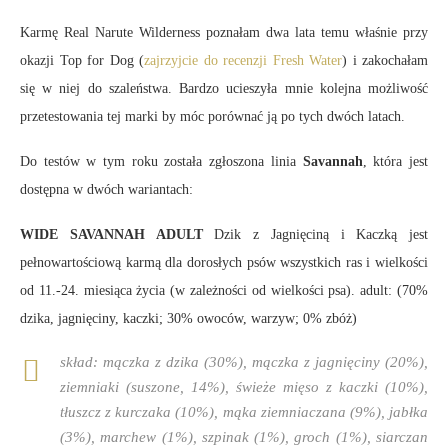
Karmę Real Narute Wilderness poznałam dwa lata temu właśnie przy
okazji Top for Dog (
zajrzyjcie do recenzji Fresh Water
) i zakochałam
się w niej do szaleństwa. Bardzo ucieszyła mnie kolejna możliwość
przetestowania tej marki by móc porównać ją po tych dwóch latach.
Do testów w tym roku została zgłoszona linia
Savannah
, która jest
dostępna w dwóch wariantach:
WIDE SAVANNAH ADULT
Dzik z Jagnięciną i Kaczką jest
pełnowartościową karmą dla dorosłych psów wszystkich ras i wielkości
od 11.-24. miesiąca życia (w zależności od wielkości psa). adult: (70%
dzika, jagnięciny, kaczki; 30% owoców, warzyw; 0% zbóż)
skład:
mączka z dzika (30%), mączka z jagnięciny (20%),
ziemniaki (suszone, 14%), świeże mięso z kaczki (10%),
tłuszcz z kurczaka (10%), mąka ziemniaczana (9%), jabłka
(3%), marchew (1%), szpinak (1%), groch (1%), siarczan