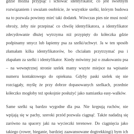
gdzie można przypiąć i schować identyfikator, co jest świetnym
rozwiązaniem i uważam osobiście, że wszystkie szelki, którym budowa
na to pozwala powinny mieć taki dodatek. Wówczas pies nie musi nosić
obroży, żeby nie przepinać co chwilę identyfikatora, a identyfikator
zdecydowanie dłużej wytrzyma niż przypięty do kółeczka gdzie
podpinamy smycz lub łapiemy psa za szelki/uchwyt. Ja w ten sposób
złamałam kilka identyfikatorów, bo chciałam przytrzymać psa i
złapałam za szelki i identyfikator. Kiedy mówimy już o znakowaniu psa
– na wewnętrznej stronie szelek mamy wszyte miejsce na wpisanie
numeru kontaktowego do opiekuna. Gdyby paski szelek się nie
rozciągały, myślę że przy dobrze dopasowanych szelkach, przednie
kółeczko mogłoby też spokojnie posłużyć jako namiastka easy-walków.
Same szelki są bardzo wygodne dla psa. Nie krępują ruchów, nie
wpijają się w pachy, szeroki przód pozwala ciągnąć. Także nadadzą się
zarówno na spacery jaki na wycieczki terenowe. Do ciągnięcia jako
takiego (rower, bieganie, bardziej zaawansowane dogtrekkingi) bym ich