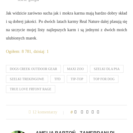
Jak widzicie zarówno sucha jak i mokra karma mają bardzo dobry skład
i są dobrej jakości. Po dwóch latach karmy Real Nature dalej plasują się
na szczycie mojej listy najlepszych karm i są jednymi z dwóch moich
ulubionych marek.
Ogółem: 8 781, dzisiaj: 1
DOGS CREEK OUTDOOR GEAR
MAXI ZOO
SZELKI DLA PSA
SZELKI TREKINGOWE
TFD
TIP-TOP
TOP FOR DOG
TRUE LOVE FRTONT RAGE
12 komentarzy
0