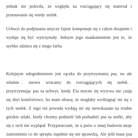
jednak nie poleciła, ze względu na rozciągający się materiał i
przesuwanie się wtedy szelek.
Uchwyt do podpinania smyczy fajnie komponuje się z całym dizajnem i
wydaje się być wytrzymały. Jednym jego mankamentem jest to, że
szybko zdziera się z niego farba.
Kolejnym udogodnieniem jest rączka do przytrzymania psa, no ale
właśnie… znowu wracamy do rozciągających się szelek…
przytrzymując psa za uchwyt, kiedy Ela mocno się wyrywa nie czuję
się zbyt komfortowo, bo mam obawę, że mogłaby wyślizgnąć mi się z
tych szelek. Z tego też powodu wydają mi się niewskazane na trudne
górskie szlaki, kiedy chcemy podnieść lub podsadzić psa za szelki, aby
się z nich nie wyplątał. Przypuszczam, że u psów o innej budowie moje
zastrzeżenia co do sprzętu zupełnie się nie sprawdzą. Ale jeśli masz psa