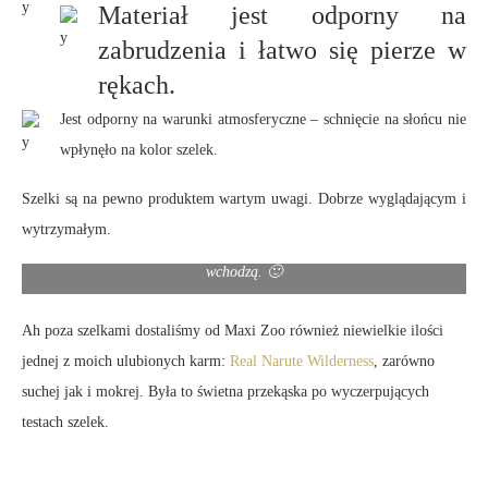
Materiał jest odporny na
zabrudzenia i łatwo się pierze w
rękach.
Jest odporny na warunki atmosferyczne – schnięcie na słońcu nie
wpłynęło na kolor szelek.
Szelki są na pewno produktem wartym uwagi. Dobrze wyglądającym i
wytrzymałym.
Wiarus gościnnie zapozował w szelkach do zdjęcia – bo na berna też
wchodzą. 🙂
Ah poza szelkami dostaliśmy od Maxi Zoo również niewielkie ilości
jednej z moich ulubionych karm:
Real Narute Wilderness
, zarówno
suchej jak i mokrej. Była to świetna przekąska po wyczerpujących
testach szelek.