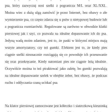
psa, który zazwyczaj nosi szelki z pogranicza M/L oraz XL/XXL.
Można wiec z dużą ulgą zamówić je przez Internet, bez obawy o złe
wymierzenie psa, co często zdarza się u psów o nietypowej budowie lub
z pogranicza rozmiarówki. Regulowane są zarówno w obwodzie klatki
piersiowej jak i szyi, co pozwala na idealne dopasowanie ich do psa.
Jedyną wadą moim zdaniem, jest to, że paski w którymś miejscu mają
wszyte amortyzatory, czy też gumki. Efektem jest to, że kiedy pies
ciągnie szelki nieznacznie rozciągają się co powoduje ich przesuwanie
się oraz przekręcanie. Kiedy natomiast pies nie ciągnie leżą idealnie.
Oczywiście można to też ptraktować jako zaletę, bo gumki pozwalają
na idealne dopasowanie szelek w obrębie żeber, bez obawy, że podczas
ruchu i oddyczania czaną uciskać psa.
Na klatce piersiowej zamocowane jest kółeczko i siateczkową kieszonką