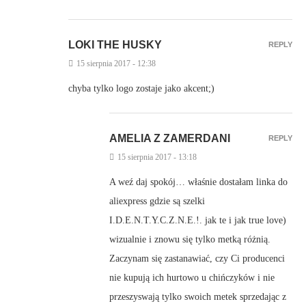
LOKI THE HUSKY
REPLY
15 sierpnia 2017 - 12:38
chyba tylko logo zostaje jako akcent;)
AMELIA Z ZAMERDANI
REPLY
15 sierpnia 2017 - 13:18
A weź daj spokój… właśnie dostałam linka do
aliexpress gdzie są szelki
I.D.E.N.T.Y.C.Z.N.E.!. jak te i jak true love)
wizualnie i znowu się tylko metką różnią.
Zaczynam się zastanawiać, czy Ci producenci
nie kupują ich hurtowo u chińczyków i nie
przeszyswają tylko swoich metek sprzedając z