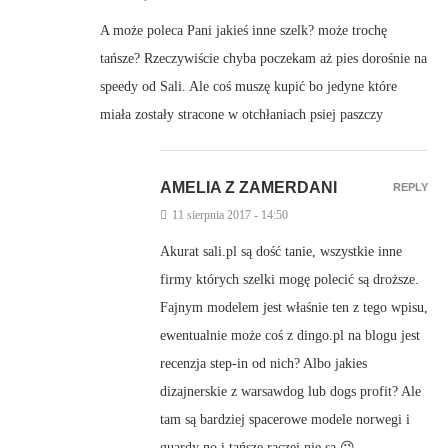
A może poleca Pani jakieś inne szelk? może trochę
tańsze? Rzeczywiście chyba poczekam aż pies dorośnie na
speedy od Sali. Ale coś muszę kupić bo jedyne które
miała zostały stracone w otchłaniach psiej paszczy
AMELIA Z ZAMERDANI
REPLY
11 sierpnia 2017 - 14:50
Akurat sali.pl są dość tanie, wszystkie inne
firmy których szelki mogę polecić są droższe.
Fajnym modelem jest właśnie ten z tego wpisu,
ewentualnie może coś z dingo.pl na blogu jest
recenzja step-in od nich? Albo jakies
dizajnerskie z warsawdog lub dogs profit? Ale
tam są bardziej spacerowe modele norwegi i
guardy no i tańsze raczej nie są 😉