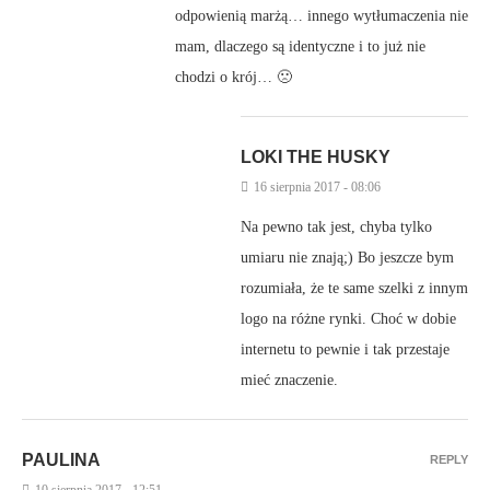
odpowienią marżą… innego wytłumaczenia nie
mam, dlaczego są identyczne i to już nie
chodzi o krój… 🙁
LOKI THE HUSKY
16 sierpnia 2017 - 08:06
Na pewno tak jest, chyba tylko
umiaru nie znają;) Bo jeszcze bym
rozumiała, że te same szelki z innym
logo na różne rynki. Choć w dobie
internetu to pewnie i tak przestaje
mieć znaczenie.
PAULINA
REPLY
10 sierpnia 2017 - 12:51