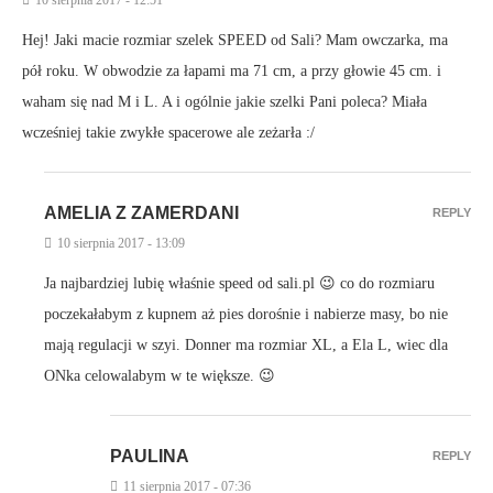
Hej! Jaki macie rozmiar szelek SPEED od Sali? Mam owczarka, ma
pół roku. W obwodzie za łapami ma 71 cm, a przy głowie 45 cm. i
waham się nad M i L. A i ogólnie jakie szelki Pani poleca? Miała
wcześniej takie zwykłe spacerowe ale zeżarła :/
AMELIA Z ZAMERDANI
REPLY
10 sierpnia 2017 - 13:09
Ja najbardziej lubię właśnie speed od sali.pl 😉 co do rozmiaru
poczekałabym z kupnem aż pies dorośnie i nabierze masy, bo nie
mają regulacji w szyi. Donner ma rozmiar XL, a Ela L, wiec dla
ONka celowalabym w te większe. 😉
PAULINA
REPLY
11 sierpnia 2017 - 07:36