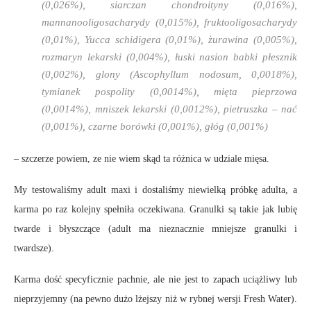
(0,026%), siarczan chondroityny (0,016%),
mannanooligosacharydy (0,015%), fruktooligosacharydy
(0,01%), Yucca schidigera (0,01%), żurawina (0,005%),
rozmaryn lekarski (0,004%), łuski nasion babki płesznik
(0,002%), glony (Ascophyllum nodosum, 0,0018%),
tymianek pospolity (0,0014%), mięta pieprzowa
(0,0014%), mniszek lekarski (0,0012%), pietruszka – nać
(0,001%), czarne borówki (0,001%), głóg (0,001%)
– szczerze powiem, ze nie wiem skąd ta różnica w udziale mięsa.
My testowaliśmy adult maxi i dostaliśmy niewielką próbkę adulta, a
karma po raz kolejny spełniła oczekiwana. Granulki są takie jak lubię
twarde i błyszczące (adult ma nieznacznie mniejsze granulki i
twardsze).
Karma dość specyficznie pachnie, ale nie jest to zapach uciążliwy lub
nieprzyjemny (na pewno dużo lżejszy niż w rybnej wersji Fresh Water).