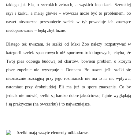
takiego jak Ela, o szerokich żebrach, a wąskich łopatkach. Szerokiej
szyi i karku, a małej głowie – wówczas może być to problemem, bo
nawet nieznaczne przesunięcie szelek w tył powoduje ich znaczące
niedopasowanie – będą zbyt luźne.
Dlatego też uważam, że szelki od Maxi Zoo należy rozpatrywać w
kategorii szelek spacerowych niż sportowo-trekkingowych, chyba, że
Twój pies odbiega budową od chartów, bowiem problem o którym
piszę zupełnie nie występuje u Donnera. Bo nawet jeśli szelki się
nieznacznie rozciągną przy jego rozmiarach nie ma to na nic wpływu,
natomiast przy drobniutkiej Eli ma już to spore znaczenie. Co by
jednak nie mówić, szelki są bardzo dobre jakościowo, fajnie wyglądają
i są praktyczne (na owczarku) i to najważniejsze.
Szelki mają wszyte elementy odblaskowe.