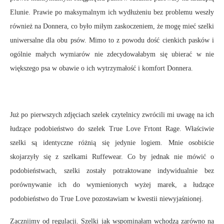
Elunie. Prawie po maksymalnym ich wydłużeniu bez problemu weszły
również na Donnera, co było miłym zaskoczeniem, że mogę mieć szelki
uniwersalne dla obu psów. Mimo to z powodu dość cienkich pasków i
ogólnie małych wymiarów nie zdecydowałabym się ubierać w nie
większego psa w obawie o ich wytrzymałość i komfort Donnera.
Już po pierwszych zdjęciach szelek czytelnicy zwrócili mi uwagę na ich
łudzące podobieństwo do szelek True Love Frtont Rage. Właściwie
szelki są identyczne różnią się jedynie logiem. Mnie osobiście
skojarzyły się z szelkami Ruffewear. Co by jednak nie mówić o
podobieństwach, szelki zostały potraktowane indywidualnie bez
porównywanie ich do wymienionych wyżej marek, a łudzące
podobieństwo do True Love pozostawiam w kwestii niewyjaśnionej.
Zacznijmy od regulacji. Szelki jak wspominałam wchodzą zarówno na