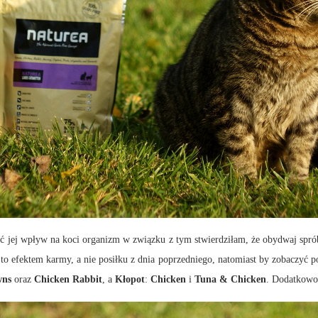
ić jej wpływ na koci organizm w związku z tym stwierdziłam, że obydwaj spró
est to efektem karmy, a nie posiłku z dnia poprzedniego, natomiast by zobacz
wns
oraz
Chicken Rabbit
, a
Kłopot
:
Chicken
i
Tuna & Chicken
. Dodatkowo 