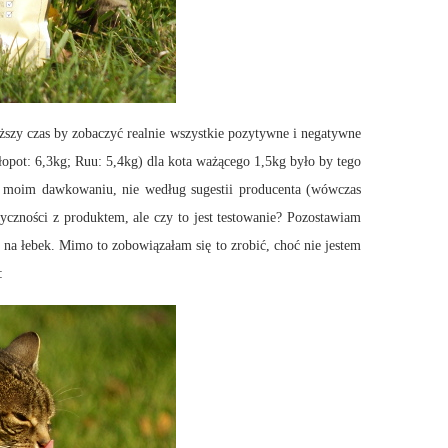
ższy czas by zobaczyć realnie wszystkie pozytywne i negatywne
łopot: 6,3kg; Ruu: 5,4kg) dla kota ważącego 1,5kg było by tego
zy moim dawkowaniu, nie według sugestii producenta (wówczas
yczności z produktem, ale czy to jest testowanie? Pozostawiam
j na łebek. Mimo to zobowiązałam się to zrobić, choć nie jestem
: