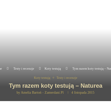
e
Testy i recenzje
Koty testują
Tym razem koty testują – Na
Koty testują
Testy i recenzje
Tym razem koty testują – Naturea
by
Amelia Bartoń - Zamerdani.pl
4 listopada 2015