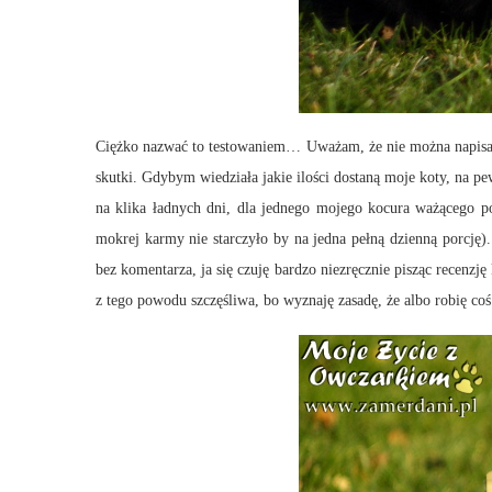
Ciężko nazwać to testowaniem… Uważam, że nie można napisać r
skutki. Gdybym wiedziała jakie ilości dostaną moje koty, na p
na klika ładnych dni, dla jednego mojego kocura ważącego p
mokrej karmy nie starczyło by na jedna pełną dzienną porcję)
bez komentarza, ja się czuję bardzo niezręcznie pisząc recenzj
z tego powodu szczęśliwa, bo wyznaję zasadę, że albo robię co