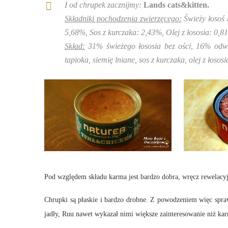
I od chrupek zacznijmy:
Lands cats&kitten.
Składniki pochodzenia zwierzęcego:
Świeży łosoś
5,68%, Sos z kurczaka: 2,43%, Olej z łososia: 0,8
Skład:
31% świeżego łososia bez ości, 16% odw
tapioka, siemię lniane, sos z kurczaka, olej z łos
Pod względem składu karma jest bardzo dobra, wręcz rewelacyj
Chrupki są płaskie i bardzo drobne. Z powodzeniem więc spra
jadły, Ruu nawet wykazał nimi większe zainteresowanie niż ka