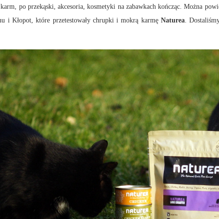
karm, po przekąski, akcesoria, kosmetyki na zabawkach kończąc. Można powied
u i Kłopot, które przetestowały chrupki i mokrą karmę
Naturea
. Dostaliśm