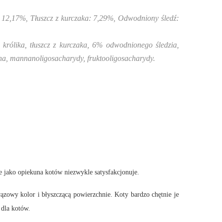
 12,17%, Tłuszcz z kurczaka: 7,29%, Odwodniony śledź:
ólika, tłuszcz z kurczaka, 6% odwodnionego śledzia,
iana, mannanoligosacharydy, fruktooligosacharydy.
 jako opiekuna kotów niezwykle satysfakcjonuje.
zowy kolor i błyszczącą powierzchnie. Koty bardzo chętnie je
 dla kotów.