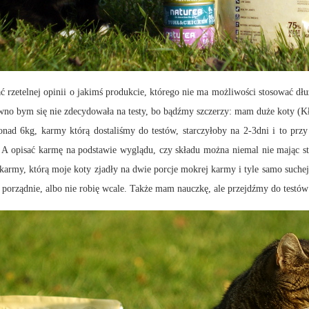
zetelnej opinii o jakimś produkcie, którego nie ma możliwości stosować dłu
ewno bym się nie zdecydowała na testy, bo bądźmy szczerzy: mam duże koty (K
onad 6kg, karmy którą dostaliśmy do testów, starczyłoby na 2-3dni i to pr
. A opisać karmę na podstawie wyglądu, czy składu można niemal nie mając st
ę karmy, którą moje koty zjadły na dwie porcje mokrej karmy i tyle samo suche
ś porządnie, albo nie robię wcale. Także mam nauczkę, ale przejdźmy do testów