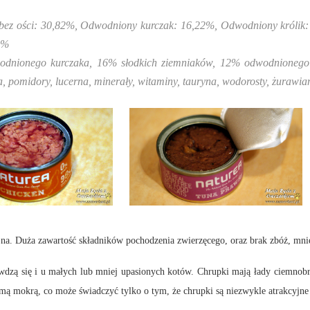
 bez ości: 30,82%, Odwodniony kurczak: 16,22%, Odwodniony królik:
1%
odnionego kurczaka, 16% słodkich ziemniaków, 12% odwodnionego kr
osia, pomidory, lucerna, minerały, witaminy, tauryna, wodorosty, żuraw
na. Duża zawartość składników pochodzenia zwierzęcego, oraz brak zbóż, mnie
wdzą się i u małych lub mniej upasionych kotów. Chrupki mają łady ciemnobrą
rmą mokrą, co może świadczyć tylko o tym, że chrupki są niezwykle atrakcyjne