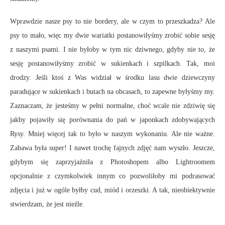
Wprawdzie nasze psy to nie bordery, ale w czym to przeszkadza? Ale
psy to mało, więc my dwie wariatki postanowiłyśmy zrobić sobie sesję
z naszymi psami. I nie byłoby w tym nic dziwnego, gdyby nie to, że
sesję postanowiłyśmy zrobić w sukienkach i szpilkach. Tak, moi
drodzy. Jeśli ktoś z Was widział w środku lasu dwie dziewczyny
paradujące w sukienkach i butach na obcasach, to zapewne byłyśmy my.
Zaznaczam, że jesteśmy w pełni normalne, choć wcale nie zdziwię się
jakby pojawiły się porównania do pań w japonkach zdobywających
Rysy. Mniej więcej tak to było w naszym wykonaniu. Ale nie ważne.
Zabawa była super! I nawet trochę fajnych zdjęć nam wyszło. Jeszcze,
gdybym się zaprzyjaźniła z Photoshopem albo Lightroomem
opcjonalnie z czymkolwiek innym co pozwoliłoby mi podrasować
zdjęcia i już w ogóle byłby cud, miód i orzeszki. A tak, nieobiektywnie
stwierdzam, że jest nieźle.