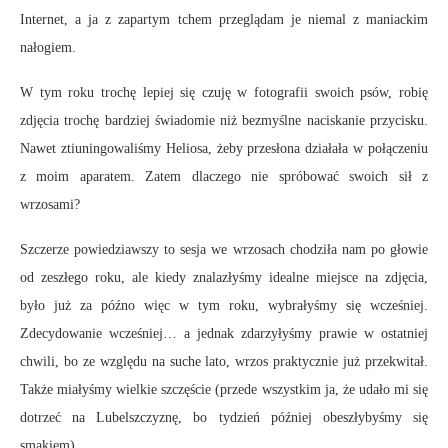
Internet, a ja z zapartym tchem przeglądam je niemal z maniackim
nałogiem.
W tym roku trochę lepiej się czuję w fotografii swoich psów, robię
zdjęcia trochę bardziej świadomie niż bezmyślne naciskanie przycisku.
Nawet ztiuningowaliśmy Heliosa, żeby przesłona działała w połączeniu
z moim aparatem. Zatem dlaczego nie spróbować swoich sił z
wrzosami?
Szczerze powiedziawszy to sesja we wrzosach chodziła nam po głowie
od zeszłego roku, ale kiedy znalazłyśmy idealne miejsce na zdjęcia,
było już za późno więc w tym roku, wybrałyśmy się wcześniej.
Zdecydowanie wcześniej… a jednak zdarzyłyśmy prawie w ostatniej
chwili, bo ze względu na suche lato, wrzos praktycznie już przekwitał.
Także miałyśmy wielkie szczęście (przede wszystkim ja, że udało mi się
dotrzeć na Lubelszczyznę, bo tydzień później obeszłybyśmy się
smakiem).