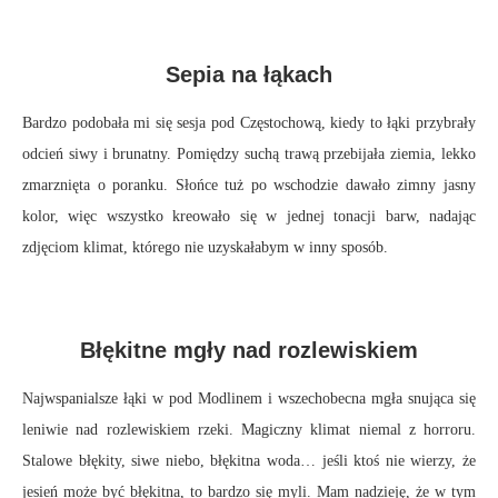
Sepia na łąkach
Bardzo podobała mi się sesja pod Częstochową, kiedy to łąki przybrały
odcień siwy i brunatny. Pomiędzy suchą trawą przebijała ziemia, lekko
zmarznięta o poranku. Słońce tuż po wschodzie dawało zimny jasny
kolor, więc wszystko kreowało się w jednej tonacji barw, nadając
zdjęciom klimat, którego nie uzyskałabym w inny sposób.
Błękitne mgły nad rozlewiskiem
Najwspanialsze łąki w pod Modlinem i wszechobecna mgła snująca się
leniwie nad rozlewiskiem rzeki. Magiczny klimat niemal z horroru.
Stalowe błękity, siwe niebo, błękitna woda… jeśli ktoś nie wierzy, że
jesień może być błękitna, to bardzo się myli. Mam nadzieję, że w tym