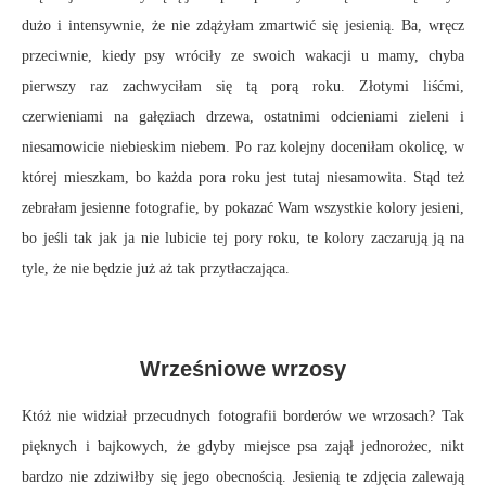
dużo i intensywnie, że nie zdążyłam zmartwić się jesienią. Ba, wręcz
przeciwnie, kiedy psy wróciły ze swoich wakacji u mamy, chyba
pierwszy raz zachwyciłam się tą porą roku. Złotymi liśćmi,
czerwieniami na gałęziach drzewa, ostatnimi odcieniami zieleni i
niesamowicie niebieskim niebem. Po raz kolejny doceniłam okolicę, w
której mieszkam, bo każda pora roku jest tutaj niesamowita. Stąd też
zebrałam jesienne fotografie, by pokazać Wam wszystkie kolory jesieni,
bo jeśli tak jak ja nie lubicie tej pory roku, te kolory zaczarują ją na
tyle, że nie będzie już aż tak przytłaczająca.
Wrześniowe wrzosy
Któż nie widział przecudnych fotografii borderów we wrzosach? Tak
pięknych i bajkowych, że gdyby miejsce psa zajął jednorożec, nikt
bardzo nie zdziwiłby się jego obecnością. Jesienią te zdjęcia zalewają