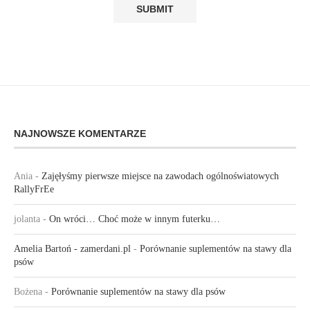
NAJNOWSZE KOMENTARZE
Ania
-
Zajęłyśmy pierwsze miejsce na zawodach ogólnoświatowych
RallyFrEe
jolanta
-
On wróci… Choć może w innym futerku…
Amelia Bartoń - zamerdani.pl
-
Porównanie suplementów na stawy dla
psów
Bożena
-
Porównanie suplementów na stawy dla psów