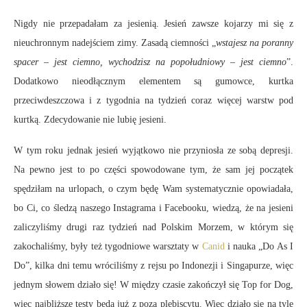
Nigdy nie przepadałam za jesienią. Jesień zawsze kojarzy mi się z
nieuchronnym nadejściem zimy. Zasadą ciemności „
wstajesz na poranny
spacer – jest ciemno, wychodzisz na popołudniowy – jest ciemno
”.
Dodatkowo nieodłącznym elementem są gumowce, kurtka
przeciwdeszczowa i z tygodnia na tydzień coraz więcej warstw pod
kurtką. Zdecydowanie nie lubię jesieni.
W tym roku jednak jesień wyjątkowo nie przyniosła ze sobą depresji.
Na pewno jest to po części spowodowane tym, że sam jej początek
spędziłam na urlopach, o czym będę Wam systematycznie opowiadała,
bo Ci, co śledzą naszego Instagrama i Facebooku, wiedzą, że na jesieni
zaliczyliśmy drugi raz tydzień nad Polskim Morzem, w którym się
zakochaliśmy, były też tygodniowe warsztaty w
Canid
i nauka „Do As I
Do”, kilka dni temu wróciliśmy z rejsu po Indonezji i Singapurze, więc
jednym słowem działo się! W między czasie zakończył się Top for Dog,
więc najbliższe testy będą już z poza plebiscytu. Więc działo się na tyle