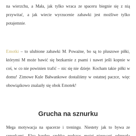
na wierzchu, a Mała, jak tylko wraca ze spaceru biegnie się z nią
przywitać, a jak wiecie wyrzucenie zabawki jest możliwe tylko
potajemnie.
Emotki
– to ulubione zabawki M. Poważne, bo są to pluszowe piłki,
którymi M może bawić się bezkarnie z psami i nawet jeśli kopnie w
coś, w co nie powinien trafić – nic się nie dzieje. Kocham takie piłki w
domu! Zimowe Kule Bałwankowe dostaliśmy w ostatnej paczce, więc
obowiązkowo znalazły się obok Emotek!
Grucha na sznurku
Mega motywacja na spacerze i treningu. Niestety jak to bywa ze
sznurkami, Elza bardzo szybko podczas mojej nieuwagi odgryzła