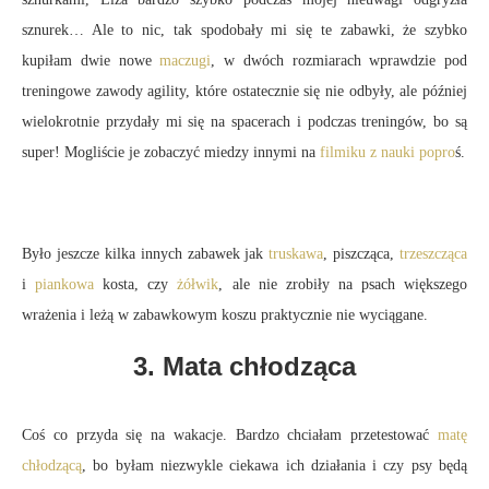
sznurek… Ale to nic, tak spodobały mi się te zabawki, że szybko
kupiłam dwie nowe
maczugi
, w dwóch rozmiarach wprawdzie pod
treningowe zawody agility, które ostatecznie się nie odbyły, ale później
wielokrotnie przydały mi się na spacerach i podczas treningów, bo są
super! Mogliście je zobaczyć miedzy innymi na
filmiku z nauki popro
ś.
Było jeszcze kilka innych zabawek jak
truskawa
, piszcząca,
trzeszcząca
i
piankowa
kosta, czy
żółwik
, ale nie zrobiły na psach większego
wrażenia i leżą w zabawkowym koszu praktycznie nie wyciągane.
3. Mata chłodząca
Coś co przyda się na wakacje. Bardzo chciałam przetestować
matę
chłodzącą
, bo byłam niezwykle ciekawa ich działania i czy psy będą