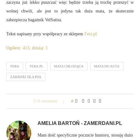
zaczyna już lekko puszczać więc będzie trzeba ją trochę przeszyć w
wolnej chwili, ale jest to jedyna tak duża mata, że skutecznie
zabezpiecza bagażnik VelSatisa.
Tekst napisany przy współpracy ze sklepem
Fera.pl
Ogółem: 413, dzisiaj: 1
FERA
FERA.PL
MATA CHŁODĄCA
MATA DO AUTA
ZABAWKI DLA PSA
0 comment
0
AMELIA BARTOŃ - ZAMERDANI.PL
Mam dość specyficzne poczucie humoru, stosuję dużo