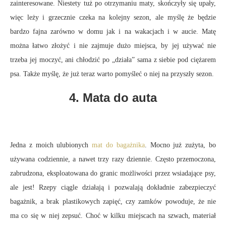
zainteresowane. Niestety tuż po otrzymaniu maty, skończyły się upały,
więc leży i grzecznie czeka na kolejny sezon, ale myślę że będzie
bardzo fajna zarówno w domu jak i na wakacjach i w aucie. Matę
można łatwo złożyć i nie zajmuje dużo miejsca, by jej używać nie
trzeba jej moczyć, ani chłodzić po „działa” sama z siebie pod ciężarem
psa. Także myślę, że już teraz warto pomyśleć o niej na przyszły sezon.
4. Mata do auta
Jedna z moich ulubionych
mat do bagażnika
. Mocno już zużyta, bo
używana codziennie, a nawet trzy razy dziennie. Często przemoczona,
zabrudzona, eksploatowana do granic możliwości przez wsiadające psy,
ale jest! Rzepy ciągle działają i pozwalają dokładnie zabezpieczyć
bagażnik, a brak plastikowych zapięć, czy zamków powoduje, że nie
ma co się w niej zepsuć. Choć w kilku miejscach na szwach, materiał