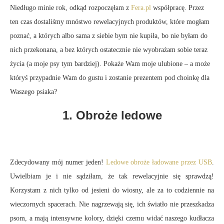
Niedługo minie rok, odkąd rozpoczęłam z
Fera.pl
współpracę. Przez
ten czas dostaliśmy mnóstwo rewelacyjnych produktów, które mogłam
poznać, a których albo sama z siebie bym nie kupiła, bo nie byłam do
nich przekonana, a bez których ostatecznie nie wyobrażam sobie teraz
życia (a moje psy tym bardziej). Pokaże Wam moje ulubione – a może
któryś przypadnie Wam do gustu i zostanie prezentem pod choinkę dla
Waszego psiaka?
1. Obroże ledowe
Zdecydowany mój numer jeden!
Ledowe obroże ładowane przez USB
.
Uwielbiam je i nie sądziłam, że tak rewelacyjnie się sprawdzą!
Korzystam z nich tylko od jesieni do wiosny, ale za to codziennie na
wieczornych spacerach. Nie nagrzewają się, ich światło nie przeszkadza
psom, a mają intensywne kolory, dzięki czemu widać naszego kudłacza