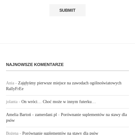
NAJNOWSZE KOMENTARZE
Ania
-
Zajęłyśmy pierwsze miejsce na zawodach ogólnoświatowych
RallyFrEe
jolanta
-
On wróci… Choć może w innym futerku…
Amelia Bartoń - zamerdani.pl
-
Porównanie suplementów na stawy dla
psów
Bożena
-
Porównanie suplementów na stawy dla psów