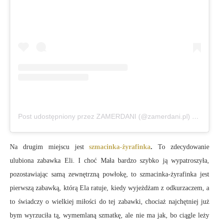
Post udostępniony przez ZAMERDANI (@zamerdani.pl)
Kwi 26, 
Na drugim miejscu jest
szmacinka-żyrafinka
.
To zdecydowanie
ulubiona zabawka Eli. I choć Mała bardzo szybko ją wypatroszyła,
pozostawiając samą zewnętrzną powłokę, to szmacinka-żyrafinka jest
pierwszą zabawką, którą Ela ratuje, kiedy wyjeżdżam z odkurzaczem, a
to świadczy o wielkiej miłości do tej zabawki, chociaż najchętniej już
bym wyrzuciła tą, wymemlaną szmatkę, ale nie ma jak, bo ciągle leży