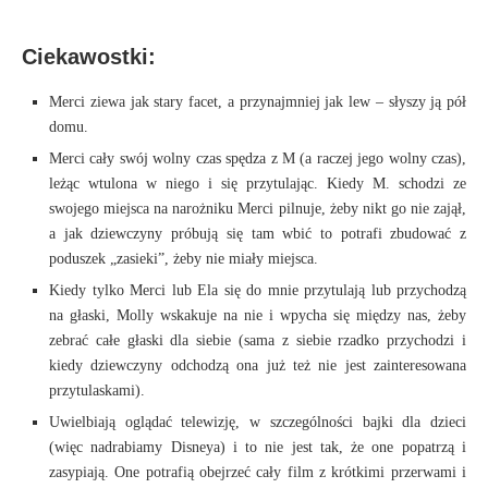
Ciekawostki:
Merci ziewa jak stary facet, a przynajmniej jak lew – słyszy ją pół
domu.
Merci cały swój wolny czas spędza z M (a raczej jego wolny czas),
leżąc wtulona w niego i się przytulając. Kiedy M. schodzi ze
swojego miejsca na narożniku Merci pilnuje, żeby nikt go nie zajął,
a jak dziewczyny próbują się tam wbić to potrafi zbudować z
poduszek „zasieki”, żeby nie miały miejsca.
Kiedy tylko Merci lub Ela się do mnie przytulają lub przychodzą
na głaski, Molly wskakuje na nie i wpycha się między nas, żeby
zebrać całe głaski dla siebie (sama z siebie rzadko przychodzi i
kiedy dziewczyny odchodzą ona już też nie jest zainteresowana
przytulaskami).
Uwielbiają oglądać telewizję, w szczególności bajki dla dzieci
(więc nadrabiamy Disneya) i to nie jest tak, że one popatrzą i
zasypiają. One potrafią obejrzeć cały film z krótkimi przerwami i