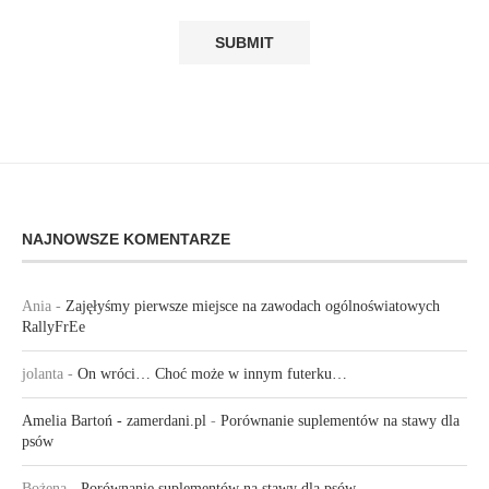
NAJNOWSZE KOMENTARZE
Ania
-
Zajęłyśmy pierwsze miejsce na zawodach ogólnoświatowych
RallyFrEe
jolanta
-
On wróci… Choć może w innym futerku…
Amelia Bartoń - zamerdani.pl
-
Porównanie suplementów na stawy dla
psów
Bożena
-
Porównanie suplementów na stawy dla psów