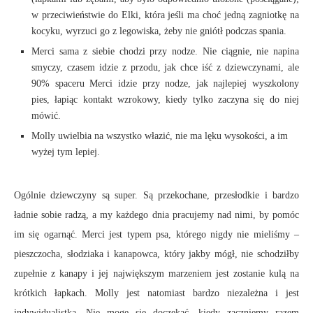
w przeciwieństwie do Elki, która jeśli ma choć jedną zagniotkę na
kocyku, wyrzuci go z legowiska, żeby nie gniótł podczas spania.
Merci sama z siebie chodzi przy nodze. Nie ciągnie, nie napina
smyczy, czasem idzie z przodu, jak chce iść z dziewczynami, ale
90% spaceru Merci idzie przy nodze, jak najlepiej wyszkolony
pies, łapiąc kontakt wzrokowy, kiedy tylko zaczyna się do niej
mówić.
Molly uwielbia na wszystko włazić, nie ma lęku wysokości, a im
wyżej tym lepiej.
Ogólnie dziewczyny są super. Są przekochane, przesłodkie i bardzo
ładnie sobie radzą, a my każdego dnia pracujemy nad nimi, by pomóc
im się ogarnąć. Merci jest typem psa, którego nigdy nie mieliśmy –
pieszczocha, słodziaka i kanapowca, który jakby mógł, nie schodziłby
zupełnie z kanapy i jej największym marzeniem jest zostanie kulą na
krótkich łapkach. Molly jest natomiast bardzo niezależna i jest
indywidualistką. Nie mogę się doczekać, kiedy zaczniemy razem