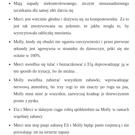
Mają napady niekontrolowanego, niczym nieuzasadnionego
szczekania dla samej idei darcia się.
Merci jest wiecznie głodna i dożywia się na kompostowniku. Za to
jest tak zmotywowana na jedzenie, że jakby mogła to, by
wyrecytowała tabliczkę mnożenia.
Molly, kiedy się obudzi nie ogarnia rzeczywistości i przez pierwsze
sekundy jest agresywna w stosunku do dziewczyn, póki się nie
ocknie w 100%.
Merci uwielbia się tulać i buziaczkować z Elą doprowadzając ją w
ten sposób do irytacji, bo ile można…
Molly uwielbia zabierać wszystkim zabawki, wprowadzając
nerwową atmosferę, bo trzy rogi to nie znaczy po rogu na psa,
Molly musi mieć je wszystkie, zazwyczaj kradnąc je dziewczynom
prosto z pyska.
Ela i Merci w dalszym ciągu robią spółdzielnie na Molly w ramach
wspólnej zabawy.
Merci non stop psuje zabawę Eli i Molly będąc psem rozjemcą i nie
pozwalając im na terierze zapasy.