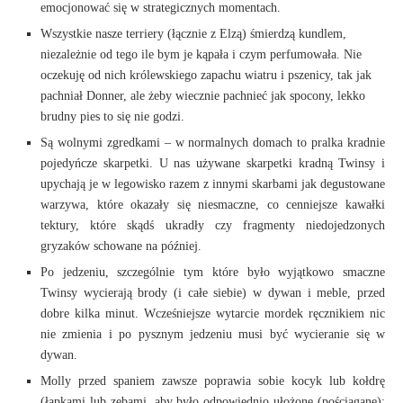
emocjonować się w strategicznych momentach.
Wszystkie nasze terriery (łącznie z Elzą) śmierdzą kundlem,
niezależnie od tego ile bym je kąpała i czym perfumowała. Nie
oczekuję od nich królewskiego zapachu wiatru i pszenicy, tak jak
pachniał Donner, ale żeby wiecznie pachnieć jak spocony, lekko
brudny pies to się nie godzi.
Są wolnymi zgredkami – w normalnych domach to pralka kradnie
pojedyńcze skarpetki. U nas używane skarpetki kradną Twinsy i
upychają je w legowisko razem z innymi skarbami jak degustowane
warzywa, które okazały się niesmaczne, co cenniejsze kawałki
tektury, które skądś ukradły czy fragmenty niedojedzonych
gryzaków schowane na później.
Po jedzeniu, szczególnie tym które było wyjątkowo smaczne
Twinsy wycierają brody (i całe siebie) w dywan i meble, przed
dobre kilka minut. Wcześniejsze wytarcie mordek ręcznikiem nic
nie zmienia i po pysznym jedzeniu musi być wycieranie się w
dywan.
Molly przed spaniem zawsze poprawia sobie kocyk lub kołdrę
(łapkami lub zębami, aby było odpowiednio ułożone (pościągane);