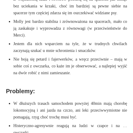
bez uciekania w krzaki, choć im bardziej są pewne siebie na
spacerze tym częściej zdarza się im oszczekiwać widziane psy.
Molly jest bardzo stabilna i zrównoważona na spacerach, mało co
ją zaskakuje i wyprowadza z równowagi (w przeciwieństwie do
Merci).
Jestem dla nich wsparciem na tyle, że w trudnych chwilach
zaczynają szukać u mnie schronienia i smaczków.
Nie boją się petard i fajerwerków, a wręcz przeciwnie – mają w
sobie coś z owczarka, co każe im je obserwować, a najlepiej wyjść
na dwór robić z nimi zamieszanie.
Problemy:
W dłuższych trasach samochodem powyżej 40min mają chorobę
lokomocyjną i ani jazda na czczo, ani leki przeciwwymiotne nie
pomagają, rzyg choć trochę musi być.
Histeryczno-agresywnie reagują na ludzi w czapce i na …
owczarki.