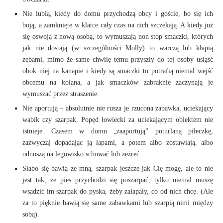
Nie lubią, kiedy do domu przychodzą obcy i goście, bo się ich
boją, a zamknięte w klatce cały czas na nich szczekają. A kiedy już
się oswoją z nową osobą, to wymuszają non stop smaczki, których
jak nie dostają (w szczególności Molly) to warczą lub kłapią
zębami, mimo że same chwilę temu przyszły do tej osoby usiąść
obok niej na kanapie i kiedy są smaczki to potrafią niemal wejść
obcemu na kolana, a jak smaczków zabraknie zaczynają je
wymuszać przez straszenie.
Nie aportują – absolutnie nie rusza je rzucona zabawka, uciekający
wabik czy szarpak. Popęd łowiecki za uciekającym obiektem nie
istnieje. Czasem w domu „zaaportują” poturlaną piłeczkę,
zazwyczaj dopadając ją łapami, a potem albo zostawiają, albo
odnoszą na legowisko schować lub zeżreć.
Słabo się bawią ze mną, szarpak jeszcze jak Cię mogę, ale to nie
jest tak, że pies przychodzi się poszarpać, tylko niemal muszę
wsadzić im szarpak do pyska, żeby załapały, co od nich chcę. (Ale
za to pięknie bawią się same zabawkami lub szarpią nimi między
sobą).