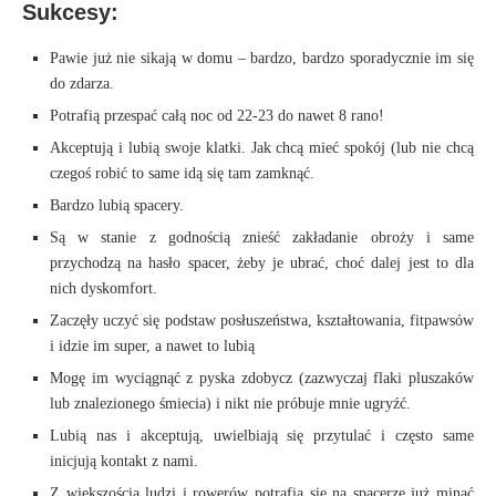
Sukcesy:
Pawie już nie sikają w domu – bardzo, bardzo sporadycznie im się
do zdarza.
Potrafią przespać całą noc od 22-23 do nawet 8 rano!
Akceptują i lubią swoje klatki. Jak chcą mieć spokój (lub nie chcą
czegoś robić to same idą się tam zamknąć.
Bardzo lubią spacery.
Są w stanie z godnością znieść zakładanie obroży i same
przychodzą na hasło spacer, żeby je ubrać, choć dalej jest to dla
nich dyskomfort.
Zaczęły uczyć się podstaw posłuszeństwa, kształtowania, fitpawsów
i idzie im super, a nawet to lubią
Mogę im wyciągnąć z pyska zdobycz (zazwyczaj flaki pluszaków
lub znalezionego śmiecia) i nikt nie próbuje mnie ugryźć.
Lubią nas i akceptują, uwielbiają się przytulać i często same
inicjują kontakt z nami.
Z większością ludzi i rowerów potrafią się na spacerze już minąć