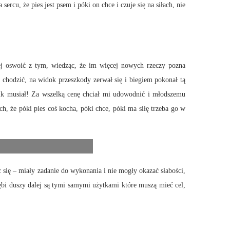
u, że pies jest psem i póki on chce i czuje się na siłach, nie
zej oswoić z tym, wiedząc, że im więcej nowych rzeczy pozna
y chodzić, na widok przeszkody zerwał się i biegiem pokonał tą
dzik musiał! Za wszelką cenę chciał mi udowodnić i młodszemu
ch, że póki pies coś kocha, póki chce, póki ma siłę trzeba go w
c się – miały zadanie do wykonania i nie mogły okazać słabości,
ębi duszy dalej są tymi samymi użytkami które muszą mieć cel,