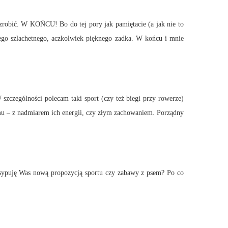
 zrobić. W KOŃCU! Bo do tej pory jak pamiętacie (a jak nie to
jego szlachetnego, aczkolwiek pięknego zadka. W końcu i mnie
szczególności polecam taki sport (czy też biegi przy rowerze)
mu – z nadmiarem ich energii, czy złym zachowaniem. Porządny
 zasypuję Was nową propozycją sportu czy zabawy z psem? Po co