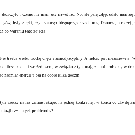
ę skończyło i czemu nie mam siły nawet iść. No, ale parę zdjęć udało nam się
 biegów, były z ręki, czyli samego biegnącego przede mną Donnera, a raczej 
ch po wgraniu tego zdjęcia.
e trzeba wiele, trochę chęci i samodyscypliny. A radość jest niesamowita. W 
dniej ilości ruchu i wrażeń psom, w związku z tym mają z nimi problemy w do
ać nadmiar energii u psa na dobre kilka godzin.
 tyle rzeczy na raz zamiast skupić na jednej konkretnej, w końcu co chwilę
kontuzji czy innych problemów?