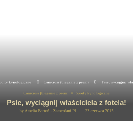
porty kynologiczne
Canicross (bieganie z psem)
Psie, wyciągnij właś
Canicross (bieganie z psem)
Sporty kynologiczne
Psie, wyciągnij właściciela z fotela!
by
Amelia Bartoń - Zamerdani.pl
23 czerwca 2015