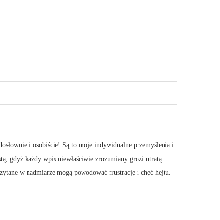
dosłownie i osobiście! Są to moje indywidualne przemyślenia i
stą, gdyż każdy wpis niewłaściwie zrozumiany grozi utratą
 Czytane w nadmiarze mogą powodować frustrację i chęć hejtu.