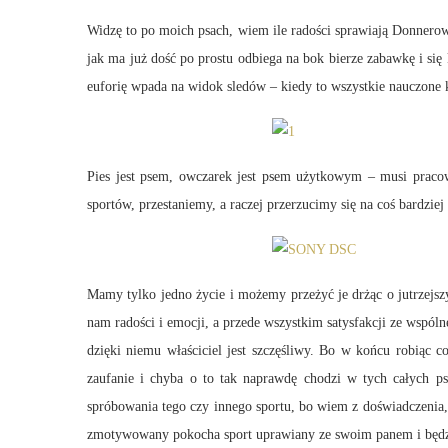
Widzę to po moich psach, wiem ile radości sprawiają Donnerow
jak ma już dość po prostu odbiega na bok bierze zabawkę i się
euforię wpada na widok sledów – kiedy to wszystkie nauczone ko
Pies jest psem, owczarek jest psem użytkowym – musi pracow
sportów, przestaniemy, a raczej przerzucimy się na coś bardzie
Mamy tylko jedno życie i możemy przeżyć je drżąc o jutrzejszy
nam radości i emocji, a przede wszystkim satysfakcji ze wspól
dzięki niemu właściciel jest szczęśliwy. Bo w końcu robiąc coś
zaufanie i chyba o to tak naprawdę chodzi w tych całych p
spróbowania tego czy innego sportu, bo wiem z doświadczenia, 
zmotywowany pokocha sport uprawiany ze swoim panem i będzie 