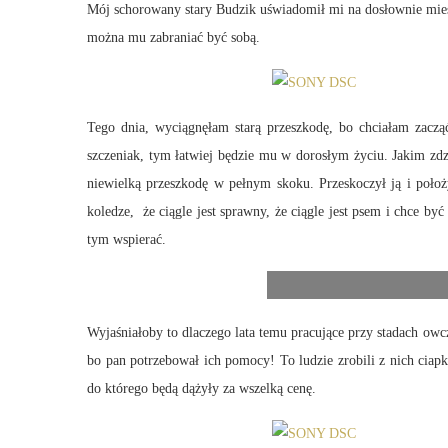
Mój schorowany stary Budzik uświadomił mi na dosłownie miesią
można mu zabraniać być sobą.
Tego dnia, wyciągnęłam starą przeszkodę, bo chciałam zaczą
szczeniak, tym łatwiej będzie mu w dorosłym życiu. Jakim zdzi
niewielką przeszkodę w pełnym skoku. Przeskoczył ją i położ
koledze, że ciągle jest sprawny, że ciągle jest psem i chce by
tym wspierać.
Wyjaśniałoby to dlaczego lata temu pracujące przy stadach owcz
bo pan potrzebował ich pomocy! To ludzie zrobili z nich ciap
do którego będą dążyły za wszelką cenę.