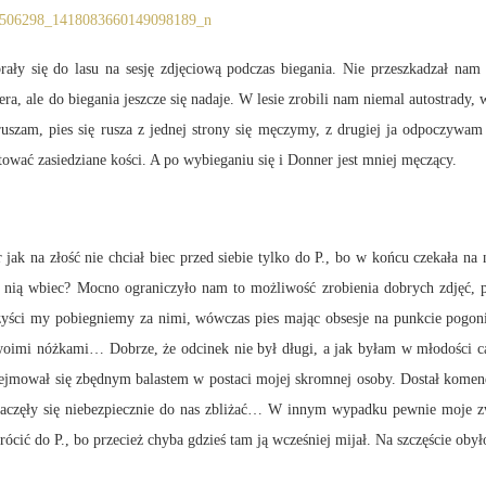
ały się do lasu na sesję zdjęciową podczas biegania. Nie przeszkadzał nam 
, ale do biegania jeszcze się nadaje. W lesie zrobili nam niemal autostrady, 
 ruszam, pies się rusza z jednej strony się męczymy, z drugiej ja odpoczyw
ować zasiedziane kości. A po wybieganiu się i Donner jest mniej męczący.
jak na złość nie chciał biec przed siebie tylko do P., bo w końcu czekała na
 nią wbiec? Mocno ograniczyło nam to możliwość zrobienia dobrych zdjęć,
yści my pobiegniemy za nimi, wówczas pies mając obsesje na punkcie pogoni, 
 swoimi nóżkami… Dobrze, że odcinek nie był długi, a jak byłam w młodości ca
rzejmował się zbędnym balastem w postaci mojej skromnej osoby. Dostał kome
aczęły się niebezpiecznie do nas zbliżać… W innym wypadku pewnie moje zw
ić do P., bo przecież chyba gdzieś tam ją wcześniej mijał. Na szczęście obył