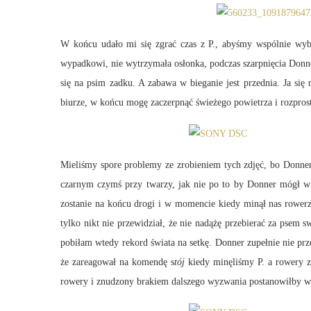
W końcu udało mi się zgrać czas z P., abyśmy wspólnie wybr
wypadkowi, nie wytrzymała osłonka, podczas szarpnięcia Donnera
się na psim zadku. A zabawa w bieganie jest przednia. Ja się
biurze, w końcu mogę zaczerpnąć świeżego powietrza i rozprost
Mieliśmy spore problemy ze zrobieniem tych zdjęć, bo Donner 
czarnym czymś przy twarzy, jak nie po to by Donner mógł w
zostanie na końcu drogi i w momencie kiedy minął nas rowerz
tylko nikt nie przewidział, że nie nadążę przebierać za psem
pobiłam wtedy rekord świata na setkę. Donner zupełnie nie p
że zareagował na komendę s
tój
kiedy minęliśmy P. a rowery z
rowery i znudzony brakiem dalszego wyzwania postanowiłby wróc