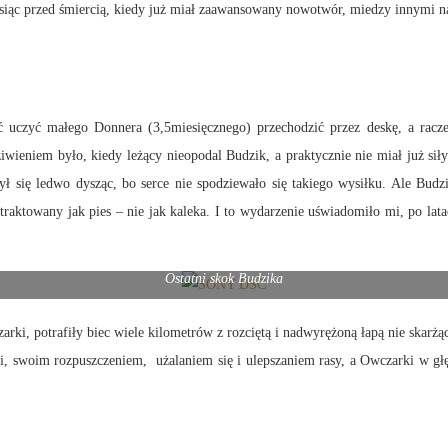
c przed śmiercią, kiedy już miał zaawansowany nowotwór, miedzy innymi na serc
ć uczyć małego Donnera (3,5miesięcznego) przechodzić przez deskę, a rac
wieniem było, kiedy leżący nieopodal Budzik, a praktycznie nie miał już sił
ył się ledwo dysząc, bo serce nie spodziewało się takiego wysiłku. Ale Bu
ć traktowany jak pies – nie jak kaleka. I to wydarzenie uświadomiło mi, po lata
Ostatni skok Budzika
arki, potrafiły biec wiele kilometrów z rozciętą i nadwyrężoną łapą nie skarżą
ki, swoim rozpuszczeniem, użalaniem się i ulepszaniem rasy, a Owczarki w gł