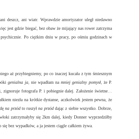
ani deszcz, ani wiatr. Wprawdzie amortyzator uległ niedawno
więc jest gdzie biegać, bez obaw że mijający nas rower zatrzyma
am psychicznie. Po ciężkim dniu w pracy, po ośmiu godzinach w
 niego aż przybiegniemy, po co inaczej kucała z tym śmiesznym
 póki
genialna ja
, nie wpadłam na
mniej genialny pomysł
, że P.
zignoruje fotografa P. i pobiegnie dalej. Założenie świetne…
łkiem niezła na krótkie dystanse, aczkolwiek jestem pewna, że
ndę
na przód
to ruszył
na przód
dając z siebie wszystko. Dobrze,
łoki zatrzymałyby się 2km dalej, kiedy Donner wyprzedziłby
o się bez wypadków, a ja jestem ciągle całkiem żywa.