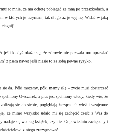
ormując mnie, że ma ochotę pobiegać ze mną po przeszkodach, a
zyni w których je trzymam, tak długo aż je wyjmę. Widać w jaką
 ciągnij!
 jeśli kiedyś okaże się, że zdrowie nie pozwala mu uprawiać
am’ z psem nawet jeśli niesie to za sobą pewne ryzyko.
le się da. Póki możemy, póki mamy siłę – życie musi dostarczać
spełniony Owczarek, a pies jest spełniony wtedy, kiedy wie, że
 zbliżają się do siebie, pogłębiają łączącą ich więź i wzajemne
eję, że mimo wszystko udało mi się zachęcić cześć z Was do
zy nadaje się według książek, czy nie. Odpowiednio zachęcony i
właścicielowi z niego zrezygnować.