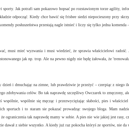
i sporty. Jak potrafi sam pokazowo hopsać po rozstawionym torze agility, inf
 kładzie odpocząć. Kiedy chce bawić się frisbee siedzi niepocieszony przy skr
mendy posłuszeństwa przestają nagle istnieć i liczy się tylko jedna komenda –
ać, musi mieć wyzwania i musi wiedzieć, że sprawia właścicielowi radość. A
j stonowanego jak np. trop. Ale na pewno nigdy nie będę żałowała, że 'trenował
 dzień i dmuchając na zimne, lub prawdziwie je przeżyć – czerpiąc z niego i
nego zdobywania celów. Bo tak naprawdę szczęśliwy Owczarek to zmęczony, ale 
 wspólnie, wspólnie się męcząc i przezwyciężając słabości, pies i właściciel
sich sportach i to staram sie pokazać prowadząc swojego bloga. Mam nadzi
że ograniczenia tak naprawdę mamy w sobie. A pies nie wie jakiej jest rasy, c
dawał z siebie wszystko. A kiedy już raz pokocha któryś ze sportów, nie da 