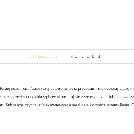
16 komentarzy
0
suję dużo ironii (zazwyczaj autoironii) oraz przenośni - nie odbieraj wpisów 
zed rozpoczęciem czytania wpisów skonsultuj się z weterynarzem lub behawiory
su. Substancja czynna: subiektywne ocenianie świata i osobiste przemyślenia.