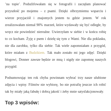
‘na topie’. Podszlifowałam się w fotografii i zaczęłam planować
przyszłość po mojemu – z psami. Dzięki olbrzymiemu wsparciu i
wierze przyjaciół i znajomych jestem tu gdzie jestem. W rok
zrealizowałam niemal 90% marzeń, które wydawały się być odległe, by
wręcz nie powiedzieć nierealne. Uwierzyłam w siebie i w końcu robię
to co kocham. Żyję z psem i dzielę się tym z Wami. Nie dla poklasku,
nie dla zarobku, tylko dla siebie. Tak wiele zapomniałam z przygód,
które miałam z
Budzikiem
. Tak mało zostało mi jego zdjęć. Dzięki
blogowi, Donner zawsze będzie ze mną i nigdy nie zapomnę naszych
przygód.
Podsumowując ten rok chyba powinnam wybrać trzy nasze ulubione
zdjęcia i wpisy. Filmów nie wybiorę, bo nie potrafię jeszcze ich robić
tak by miały jaką fabułę i dobrą jakość i żeby mnie satysfakcjonowały.
Top 3 wpisów: