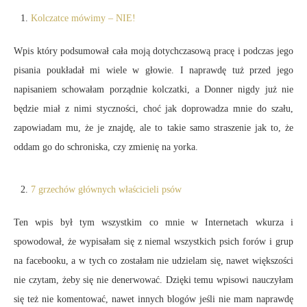
Kolczatce mówimy – NIE!
Wpis który podsumował cała moją dotychczasową pracę i podczas jego
pisania poukładał mi wiele w głowie. I naprawdę tuż przed jego
napisaniem schowałam porządnie kolczatki, a Donner nigdy już nie
będzie miał z nimi styczności, choć jak doprowadza mnie do szału,
zapowiadam mu, że je znajdę, ale to takie samo straszenie jak to, że
oddam go do schroniska, czy zmienię na yorka.
7 grzechów głównych właścicieli psów
Ten wpis był tym wszystkim co mnie w Internetach wkurza i
spowodował, że wypisałam się z niemal wszystkich psich forów i grup
na facebooku, a w tych co zostałam nie udzielam się, nawet większości
nie czytam, żeby się nie denerwować. Dzięki temu wpisowi nauczyłam
się też nie komentować, nawet innych blogów jeśli nie mam naprawdę