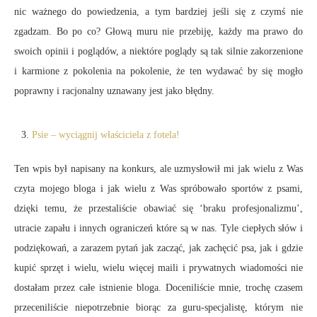
nic ważnego do powiedzenia, a tym bardziej jeśli się z czymś nie
zgadzam. Bo po co? Głową muru nie przebiję, każdy ma prawo do
swoich opinii i poglądów, a niektóre poglądy są tak silnie zakorzenione
i karmione z pokolenia na pokolenie, że ten wydawać by się mogło
poprawny i racjonalny uznawany jest jako błędny.
Psie – wyciągnij właściciela z fotela!
Ten wpis był napisany na konkurs, ale uzmysłowił mi jak wielu z Was
czyta mojego bloga i jak wielu z Was spróbowało sportów z psami,
dzięki temu, że przestaliście obawiać się ‘braku profesjonalizmu’,
utracie zapału i innych ograniczeń które są w nas. Tyle ciepłych słów i
podziękowań, a zarazem pytań jak zacząć, jak zachęcić psa, jak i gdzie
kupić sprzęt i wielu, wielu więcej maili i prywatnych wiadomości nie
dostałam przez całe istnienie bloga. Doceniliście mnie, trochę czasem
przeceniliście niepotrzebnie biorąc za guru-specjalistę, którym nie