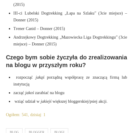
(2015)
III-ci Lubelski Dogtrekking „Łapa na Szlaku” (3cie miejsce) –
Donner (2015)
Trener Canid – Donner (2015)
Andrzejkowy Dogtrekking „Mazowiecka Liga Dogtrekkingu” (3cie
miejsce) – Donner (2015)
Czego bym sobie życzyła do zrealizowania
na blogu w przyszłym roku?
rozpocząć
jakąś
porządną współpracę ze znaczącą firmą lub
instytucją
zacząć
jakoś
zarabiać na blogu
wziąć udział w
jakiejś
większej bloggerskiej/psiej akcji.
Ogółem: 541, dzisiaj: 1
BLOG
BLOGGER
BLOGI