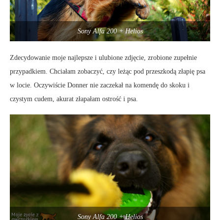
Sony Alfa 200 + Helios
Zdecydowanie moje najlepsze i ulubione zdjęcie, zrobione zupełnie
przypadkiem. Chciałam zobaczyć, czy leżąc pod przeszkodą złapię psa
w locie. Oczywiście Donner nie zaczekał na komendę do skoku i
czystym cudem, akurat złapałam ostrość i psa.
Sony Alfa 200 + Helios