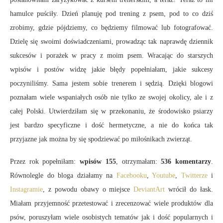
hamulce puściły. Dzień planuję pod trening z psem, pod to co dziś
zrobimy, gdzie pójdziemy, co będziemy filmować lub fotografować.
Dzielę się swoimi doświadczeniami, prowadząc tak naprawdę dziennik
sukcesów i porażek w pracy z moim psem. Wracając do starszych
wpisów i postów widzę jakie błędy popełniałam, jakie sukcesy
poczyniliśmy. Sama jestem sobie trenerem i sędzią. Dzięki blogowi
poznałam wiele wspaniałych osób nie tylko ze swojej okolicy, ale i z
całej Polski. Utwierdziłam się w przekonaniu, że środowisko psiarzy
jest bardzo specyficzne i dość hermetyczne, a nie do końca tak
przyjazne jak można by się spodziewać po miłośnikach zwierząt.
Przez rok popełniłam:
wpisów 155
, otrzymałam:
536 komentarzy
.
Równolegle do bloga działamy na
Facebooku
,
Youtube
,
Twitterze
i
Instagramie
, z powodu obawy o miejsce
DeviantArt
wrócił do łask.
Miałam przyjemność przetestować i zrecenzować wiele produktów dla
psów, poruszyłam wiele osobistych tematów jak i dość popularnych i