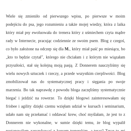
Wiele się zmieniło od pierwszego wpisu, po pierwsze w moim
podejściu do psa, jego rozumieniu a także mojej wiedzy, która z laika
który miał psy ewoluowała do trenera który z uśmiechem czyta mądre
rady w Internecie, pracując codziennie ze swoim psem. Blog z czegoś,
co było założone na odczep się dla
M.
, który miał paść po miesiącu, bo
„kto to będzie czytał”, którego nie chciałam i z którym nie wiązałam
przyszłości, stał się kolejną moją pasją. Z Donnerem nauczyliśmy się
wielu nowych sztuczek i rzeczy, a przede wszystkim cierpliwości. Blog
zmobilizował nas do systematycznej pracy i sięgania po swoje
marzenia. Bo tak naprawdę z powodu bloga zaczęliśmy systematycznie
biegać i jeździć na rowerze. To dzięki blogowi zainteresowałam się
frisbee i agility dzięki czemu wzięłam udział w kursach i seminarium,
udało nam się przełamać i oddawać krew, choć myślałam, że jest to z
Donnerem nie wykonalne, w sumie dzięki temu, że blog wypalił
postanowiłam zaryzykować z kursem trenerskim, a teraz? Teraz to mi