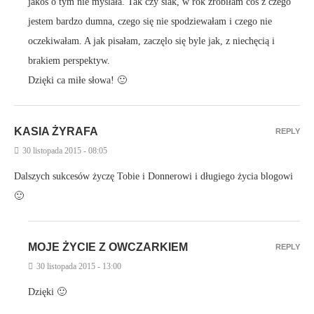
jakoś o tym nie myślała. Tak czy siak, w rok zrobiłam coś z czego
jestem bardzo dumna, czego się nie spodziewałam i czego nie
oczekiwałam. A jak pisałam, zaczęlo się byle jak, z niechęcią i
brakiem perspektyw.
Dzięki ca miłe słowa! 🙂
KASIA ŻYRAFA
REPLY
30 listopada 2015 - 08:05
Dalszych sukcesów życzę Tobie i Donnerowi i długiego życia blogowi
🙂
MOJE ŻYCIE Z OWCZARKIEM
REPLY
30 listopada 2015 - 13:00
Dzięki 🙂