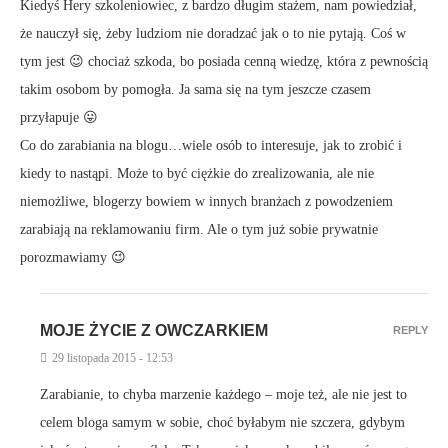
Kiedyś Hery szkoleniowiec, z bardzo długim stażem, nam powiedział,
że nauczył się, żeby ludziom nie doradzać jak o to nie pytają. Coś w
tym jest 😉 chociaż szkoda, bo posiada cenną wiedzę, która z pewnością
takim osobom by pomogła. Ja sama się na tym jeszcze czasem
przyłapuje 😛
Co do zarabiania na blogu…wiele osób to interesuje, jak to zrobić i
kiedy to nastąpi. Może to być ciężkie do zrealizowania, ale nie
niemożliwe, blogerzy bowiem w innych branżach z powodzeniem
zarabiają na reklamowaniu firm. Ale o tym już sobie prywatnie
porozmawiamy 😉
MOJE ŻYCIE Z OWCZARKIEM
REPLY
29 listopada 2015 - 12:53
Zarabianie, to chyba marzenie każdego – moje też, ale nie jest to
celem bloga samym w sobie, choć byłabym nie szczera, gdybym