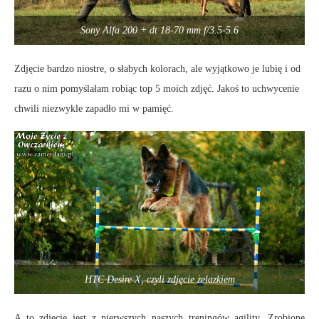
Sony Alfa 200 + dt 18-70 mm f/3.5-5.6
Zdjęcie bardzo niostre, o słabych kolorach, ale wyjątkowo je lubię i od
razu o nim pomyślałam robiąc top 5 moich zdjęć. Jakoś to uchwycenie
chwili niezwykle zapadło mi w pamięć.
HTC Desire X, czyli zdjęcie żelazkiem
A to zdjęcie jest z pierwszych naszych treningów agility. Zrobione