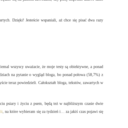
ych. Dzięki! Jesteście wspaniali, aż chce się pisać dwa razy
Niemal wszyscy uważacie, że moje testy są obiektywne, a ponad
dziach na pytanie o wygląd bloga, bo ponad połowa (58,7%) z
cie teraz powiedzieli. Całokształt bloga, tekstów, zawartych w
iu psiary i życiu z psem, będą też w najbliższym czasie dwie
ii
, na które wybieram się za tydzień i… za jakiś czas pojawi się