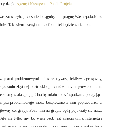
acy dzięki
Agencji Kreatywnej Panda Projekt
.
as zauważyło jakieś niedociągnięcia – pragnę Was uspokoić, to
alnie. Tak wiem, wersja na telefon – też będzie zmieniona.
 z psami problemowymi. Pies reaktywny, lękliwy, agresywny,
 z powodu zbytniej beztroski opiekunów innych psów z dnia na
 strony zaakceptują. Choćby miało to być spotkanie polegające
ekun psa problemowego może bezpiecznie z nim popracować, w
łówny cel grupy. Poza nim na grupie będą pojawiały się nasze
 Ale nie tylko my, bo wiele osób jest znajomymi z Internetu i
będzie się na jakichś zawodach, czy psiej imprezie ułatwi takie