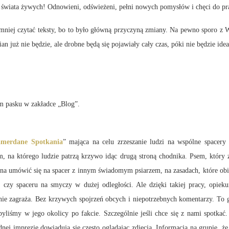
 świata żywych! Odnowieni, odświeżeni, pełni nowych pomysłów i chęci do pr
niej czytać teksty, bo to było główną przyczyną zmiany. Na pewno sporo z W
n już nie będzie, ale drobne będą się pojawiały cały czas, póki nie będzie ide
ym pasku w zakładce „Blog”.
merdane Spotkania
” mająca na celu zrzeszanie ludzi na wspólne spacery
, na którego ludzie patrzą krzywo idąc drugą stroną chodnika. Psem, który
na umówić się na spacer z innym świadomym psiarzem, na zasadach, które obie
, czy spaceru na smyczy w dużej odległości. Ale dzięki takiej pracy, opi
ie zagraża. Bez krzywych spojrzeń obcych i niepotrzebnych komentarzy. To g
byliśmy w jego okolicy po fakcie. Szczególnie jeśli chce się z nami spotkać.
nej imprezie dowiadują się często oglądajac zdjęcia. Informacja na grupie, że 