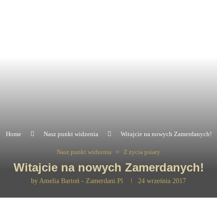
Home
Nasz punkt widzenia
Witajcie na nowych Zamerdanych!
Nasz punkt widzenia
Z życia psiary
Witajcie na nowych Zamerdanych!
by
Amelia Bartoń - Zamerdani.pl
24 września 2017