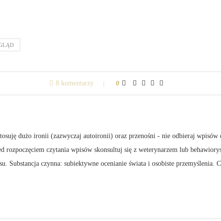
GLĄD
8 komentarzy
0
suję dużo ironii (zazwyczaj autoironii) oraz przenośni - nie odbieraj wpisów 
zed rozpoczęciem czytania wpisów skonsultuj się z weterynarzem lub behawiory
su. Substancja czynna: subiektywne ocenianie świata i osobiste przemyślenia.