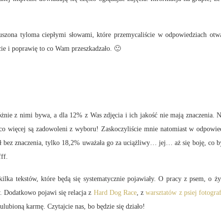
szona tyloma ciepłymi słowami, które przemycaliście w odpowiedziach otwart
cie i poprawię to co Wam przeszkadzało. 🙂
nie z nimi bywa, a dla 12% z Was zdjęcia i ich jakość nie mają znaczenia. 
co więcej są zadowoleni z wyboru! Zaskoczyliście mnie natomiast w odpowie
bez znaczenia, tylko 18,2% uważała go za uciążliwy… jej… aż się boję, co byś
ff.
lka tekstów, które będą się systematycznie pojawiały. O pracy z psem, o życ
. Dodatkowo pojawi się relacja z
Hard Dog Race
, z
warsztatów z psiej fotograf
ulubioną karmę. Czytajcie nas, bo będzie się działo!