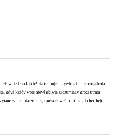
dosłownie i osobiście! Są to moje indywidualne przemyślenia i
stą, gdyż każdy wpis niewłaściwie zrozumiany grozi utratą
 Czytane w nadmiarze mogą powodować frustrację i chęć hejtu.