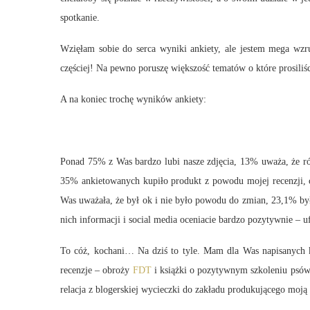
spotkanie.
Wzięłam sobie do serca wyniki ankiety, ale jestem mega wzru
częściej! Na pewno poruszę większość tematów o które prosiliś
A na koniec trochę wyników ankiety:
Ponad 75% z Was bardzo lubi nasze zdjęcia, 13% uważa, że róż
35% ankietowanych kupiło produkt z powodu mojej recenzji, 
Was uważała, że był ok i nie było powodu do zmian, 23,1% był 
nich informacji i social media oceniacie bardzo pozytywnie – uf
To cóż, kochani… Na dziś to tyle. Mam dla Was napisanych ki
recenzje – obroży
FDT
i książki o pozytywnym szkoleniu psów
relacja z blogerskiej wycieczki do zakładu produkującego moją 