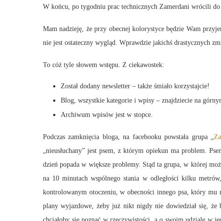
W końcu, po tygodniu prac technicznych Zamerdani wrócili do
Mam nadzieję, że przy obecnej kolorystyce będzie Wam przyjem
nie jest ostateczny wygląd. Wprawdzie jakichś drastycznych zmia
To cóż tyle słowem wstępu. Z ciekawostek:
Został dodany newsletter – także śmiało korzystajcie!
Blog, wszystkie kategorie i wpisy – znajdziecie na górn
Archiwum wpisów jest w stopce.
Podczas zamknięcia bloga, na facebooku powstała grupa „
Za
„nieusłuchany” jest psem, z którym opiekun ma problem. Psem
dzień popada w większe problemy. Stąd ta grupa, w której moż
na 10 minutach wspólnego stania w odległości kilku metrów
kontrolowanym otoczeniu, w obecności innego psa, który mu n
plany wyjazdowe, żeby już nikt nigdy nie dowiedział się, że 
chciałoby się poznać w rzeczywistości, a o swoim udziale w jed