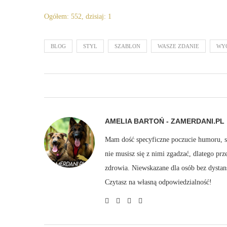
Ogółem: 552, dzisiaj: 1
BLOG
STYL
SZABLON
WASZE ZDANIE
WY
AMELIA BARTOŃ - ZAMERDANI.PL
Mam dość specyficzne poczucie humoru, sto
nie musisz się z nimi zgadzać, dlatego pr
zdrowia. Niewskazane dla osób bez dystan
Czytasz na własną odpowiedzialność!