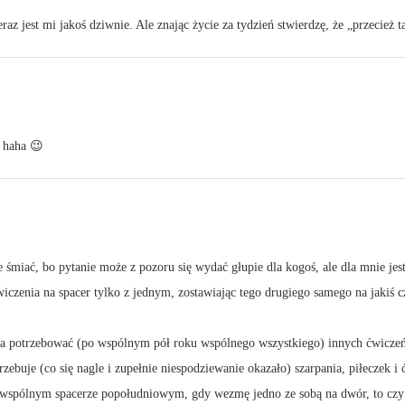
eraz jest mi jakoś dziwnie. Ale znając życie za tydzień stwierdzę, że „przecie
, haha 😉
e śmiać, bo pytanie może z pozoru się wydać głupie dla kogoś, ale dla mnie 
zenia na spacer tylko z jednym, zostawiając tego drugiego samego na jakiś cza
a potrzebować (po wspólnym pół roku wspólnego wszystkiego) innych ćwiczeń
zebuje (co się nagle i zupełnie niespodziewanie okazało) szarpania, piłeczek i 
po wspólnym spacerze popołudniowym, gdy wezmę jedno ze sobą na dwór, to czy