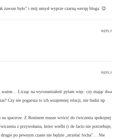
ż tak zawsze było” i mój umysł wyprze czarną wersję bloga. 😉
REPLY
REPLY
jest ważne… Licząc na wyrozumiałość pytam więc: czy mając dwa
s? Czy nie pogarsza to ich wzajemnej relacji, nie budzi np.
 na spacerze. Z Roninem musze wrócić do ćwiczenia spokojnej
ćwiczenia z przywołania, które wielbi (i de facto nie potrzebuje,
 drugie po pewnym czasie nie będzie „strzelać focha”… Nie