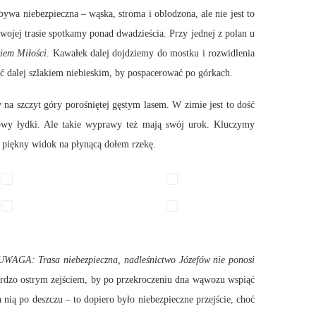
bywa niebezpieczna – wąska, stroma i oblodzona, ale nie jest to
jej trasie spotkamy ponad dwadzieścia. Przy jednej z polan u
iem Miłości
. Kawałek dalej dojdziemy do mostku i rozwidlenia
ć dalej szlakiem niebieskim, by pospacerować po górkach.
 na szczyt góry porośniętej gęstym lasem. W zimie jest to dość
owy łydki. Ale takie wyprawy też mają swój urok. Kluczymy
y piękny widok na płynącą dołem rzekę.
UWAGA: Trasa niebezpieczna, nadleśnictwo Józefów nie ponosi
bardzo ostrym zejściem, by po przekroczeniu dna wąwozu wspiąć
a nią po deszczu – to dopiero było niebezpieczne przejście, choć