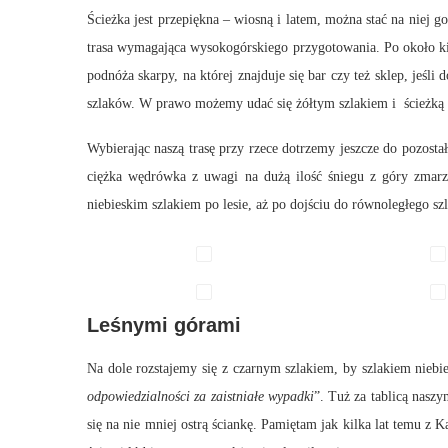
Ścieżka jest przepiękna – wiosną i latem, można stać na niej g
trasa wymagająca wysokogórskiego przygotowania. Po około ki
podnóża skarpy, na której znajduje się bar czy też sklep, jeśl
szlaków. W prawo możemy udać się żółtym szlakiem i ścieżką
Wybierając naszą trasę przy rzece dotrzemy jeszcze do pozosta
ciężka wędrówka z uwagi na dużą ilość śniegu z góry zmar
niebieskim szlakiem po lesie, aż po dojściu do równoległego 
Leśnymi górami
Na dole rozstajemy się z czarnym szlakiem, by szlakiem niebie
odpowiedzialności za zaistniałe wypadki
”. Tuż za tablicą nasz
się na nie mniej ostrą ściankę. Pamiętam jak kilka lat temu z K