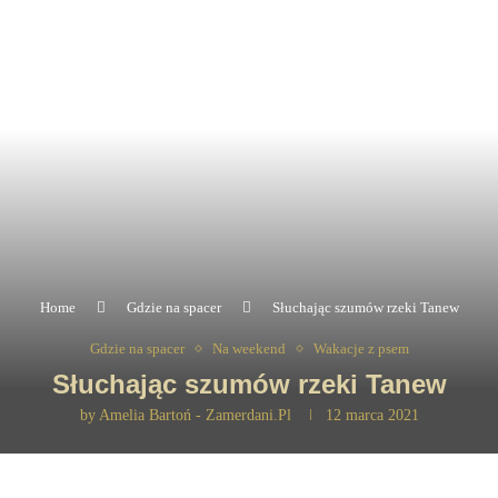
Home
Gdzie na spacer
Słuchając szumów rzeki Tanew
Gdzie na spacer
Na weekend
Wakacje z psem
Słuchając szumów rzeki Tanew
by
Amelia Bartoń - Zamerdani.pl
12 marca 2021