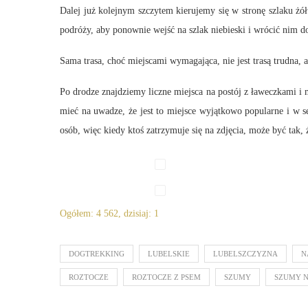
Dalej już kolejnym szczytem kierujemy się w stronę szlaku żół
podróży, aby ponownie wejść na szlak niebieski i wrócić nim 
Sama trasa, choć miejscami wymagająca, nie jest trasą trudna,
Po drodze znajdziemy liczne miejsca na postój z ławeczkami i 
mieć na uwadze, że jest to miejsce wyjątkowo popularne i w 
osób, więc kiedy ktoś zatrzymuje się na zdjęcia, może być tak,
Ogółem: 4 562, dzisiaj: 1
DOGTREKKING
LUBELSKIE
LUBELSZCZYZNA
N
ROZTOCZE
ROZTOCZE Z PSEM
SZUMY
SZUMY 