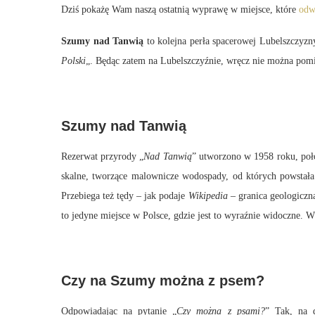
Dziś pokażę Wam naszą ostatnią wyprawę w miejsce, które
odw
Szumy nad Tanwią
to kolejna perła spacerowej Lubelszczyzn
Polski
„. Będąc zatem na Lubelszczyźnie, wręcz nie można pomi
Szumy nad Tanwią
Rezerwat przyrody „
Nad Tanwią
” utworzono w 1958 roku, poło
skalne, tworzące malownicze wodospady, od których powstała
Przebiega też tędy – jak podaje
Wikipedia
– granica geologiczna
to jedyne miejsce w Polsce, gdzie jest to wyraźnie widoczne.
Czy na Szumy można z psem?
Odpowiadając na pytanie „
Czy można z psami?
” Tak, na 