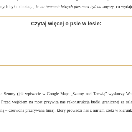
nych była adnotacja, że
na terenach leśnych pies musi być na smyczy
, co wydaj
Czytaj więcej o psie w lesie:
ie Szumy (jak wpiszecie w Google Maps „Szumy nad Tanwią” wyskoczy Wam o
i. Przed wejściem na most przywita nas rekonstrukcja budki granicznej ze sz
ną – czerwona przerywana linia), który prowadzi nas z nurtem rzeki w kierun