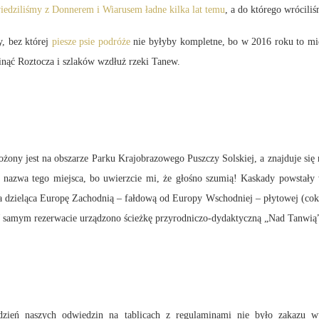
iedziliśmy z Donnerem i Wiarusem ładne kilka lat temu
, a do którego wrócili
y, bez której
piesze psie podróże
nie byłyby kompletne, bo w 2016 roku to mie
nąć Roztocza i szlaków wzdłuż rzeki Tanew.
żony jest na obszarze Parku Krajobrazowego Puszczy Solskiej, a znajduje się 
 nazwa tego miejsca, bo uwierzcie mi, że głośno szumią! Kaskady powstały
 dzieląca Europę Zachodnią – fałdową od Europy Wschodniej – płytowej (cokolw
 W samym rezerwacie urządzono ścieżkę przyrodniczo-dydaktyczną „Nad Tanwią
dzień naszych odwiedzin na tablicach z regulaminami nie było zakazu