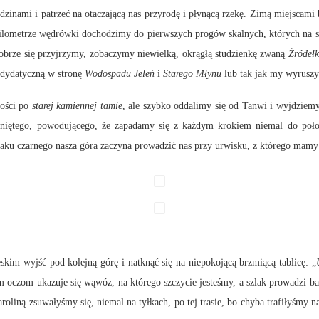
odzinami i patrzeć na otaczającą nas przyrodę i płynącą rzekę. Zimą miejscami 
lometrze wędrówki dochodzimy do pierwszych progów skalnych, których na swo
i dobrze się przyjrzymy, zobaczymy niewielką, okrągłą studzienkę zwaną
Źródełk
 dydatyczną w stronę
Wodospadu Jeleń
i
Starego Młynu
lub tak jak my wyruszy
łości po
starej kamiennej tamie
, ale szybko oddalimy się od Tanwi i wyjdziemy
zniętego, powodującego, że zapadamy się z każdym krokiem niemal do poł
szlaku czarnego nasza góra zaczyna prowadzić nas przy urwisku, z którego mam
skim wyjść pod kolejną górę i natknąć się na niepokojącą brzmiącą tablicę: „
ym oczom ukazuje się wąwóz, na którego szczycie jesteśmy, a szlak prowadzi 
aroliną zsuwałyśmy się, niemal na tyłkach, po tej trasie, bo chyba trafiłyśmy n