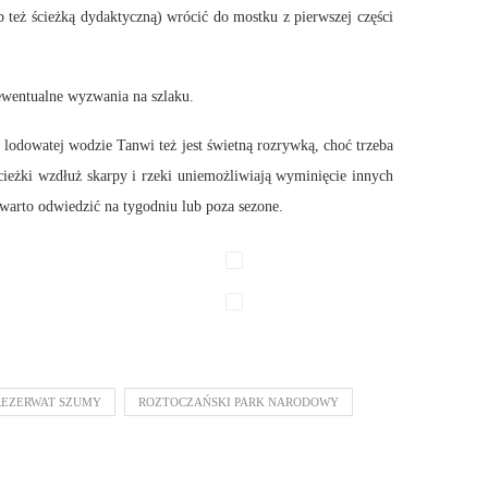
b też ścieżką dydaktyczną) wrócić do mostku z pierwszej części
 ewentualne wyzwania na szlaku.
 lodowatej wodzie Tanwi też jest świetną rozrywką, choć trzeba
ieżki wzdłuż skarpy i rzeki uniemożliwiają wyminięcie innych
e warto odwiedzić na tygodniu lub poza sezone.
REZERWAT SZUMY
ROZTOCZAŃSKI PARK NARODOWY