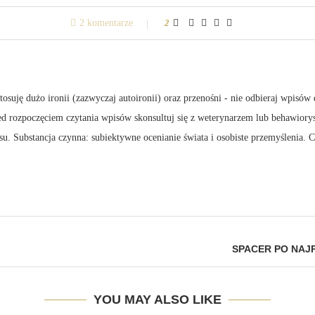
2 komentarze
2
suję dużo ironii (zazwyczaj autoironii) oraz przenośni - nie odbieraj wpisów 
zed rozpoczęciem czytania wpisów skonsultuj się z weterynarzem lub behawiory
su. Substancja czynna: subiektywne ocenianie świata i osobiste przemyślenia.
SPACER PO NAJ
YOU MAY ALSO LIKE