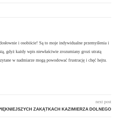
dosłownie i osobiście! Są to moje indywidualne przemyślenia i
stą, gdyż każdy wpis niewłaściwie zrozumiany grozi utratą
 Czytane w nadmiarze mogą powodować frustrację i chęć hejtu.
next post
PIĘKNIEJSZYCH ZAKĄTKACH KAZIMIERZA DOLNEGO