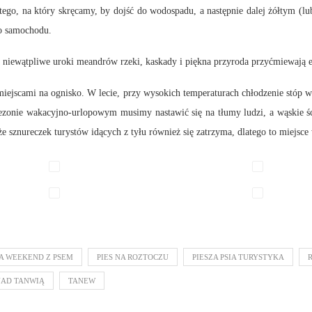
tego, na który skręcamy, by dojść do wodospadu, a następnie dalej żółtym (lu
do samochodu.
 a niewątpliwe uroki meandrów rzeki, kaskady i piękna przyroda przyćmiewają
miejscami na ognisko. W lecie, przy wysokich temperaturach chłodzenie stóp w
sezonie wakacyjno-urlopowym musimy nastawić się na tłumy ludzi, a wąskie śc
 że sznureczek turystów idących z tyłu również się zatrzyma, dlatego to miejsc
A WEEKEND Z PSEM
PIES NA ROZTOCZU
PIESZA PSIA TURYSTYKA
NAD TANWIĄ
TANEW