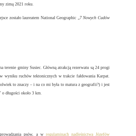
śmy zimą 2021 roku.
jsce zostało laureatem National Geographic „
7 Nowych Cudów
na terenie gminy Susiec. Główną atrakcją rezerwatu są 24 progi
 w wyniku ruchów tektonicznych w trakcie fałdowania Karpat.
iek to znaczy – i na co mi była to matura z geografii?) i jest
” o długości około 3 km.
 wprowadzania psów, a w
regulaminach nadleśnictwa Józefów